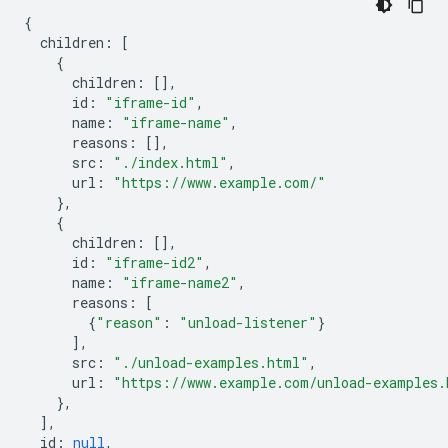
{
children
:
[
{
children
:
[],
id
:
"iframe-id"
,
name
:
"iframe-name"
,
reasons
:
[],
src
:
"./index.html"
,
url
:
"https://www.example.com/"
},
{
children
:
[],
id
:
"iframe-id2"
,
name
:
"iframe-name2"
,
reasons
:
[
{
"reason"
:
"unload-listener"
}
],
src
:
"./unload-examples.html"
,
url
:
"https://www.example.com/unload-examples.
},
],
id
:
null
,