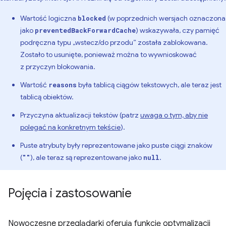
Wartość logiczna
(w poprzednich wersjach oznaczona
blocked
jako
) wskazywała, czy pamięć
preventedBackForwardCache
podręczna typu „wstecz/do przodu” została zablokowana.
Zostało to usunięte, ponieważ można to wywnioskować
z przyczyn blokowania.
Wartość
była tablicą ciągów tekstowych, ale teraz jest
reasons
tablicą obiektów.
Przyczyna aktualizacji tekstów (patrz
uwaga o tym, aby nie
polegać na konkretnym tekście
).
Puste atrybuty były reprezentowane jako puste ciągi znaków
(
), ale teraz są reprezentowane jako
.
""
null
Pojęcia i zastosowanie
Nowoczesne przeglądarki oferują funkcję optymalizacji