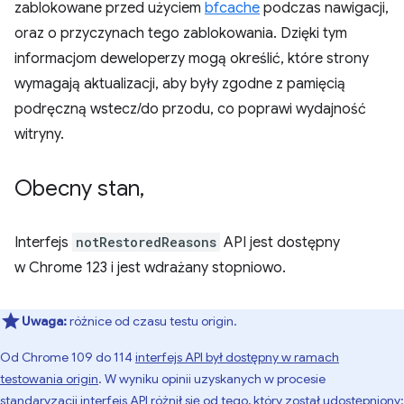
zablokowane przed użyciem
bfcache
podczas nawigacji,
oraz o przyczynach tego zablokowania. Dzięki tym
informacjom deweloperzy mogą określić, które strony
wymagają aktualizacji, aby były zgodne z pamięcią
podręczną wstecz/do przodu, co poprawi wydajność
witryny.
Obecny stan
,
Interfejs
notRestoredReasons
API jest dostępny
w Chrome 123 i jest wdrażany stopniowo.
Uwaga:
różnice od czasu testu origin.
Od Chrome 109 do 114
interfejs API był dostępny w ramach
testowania origin
. W wyniku opinii uzyskanych w procesie
standaryzacji interfejs API różnił się od tego, który został udostępniony: