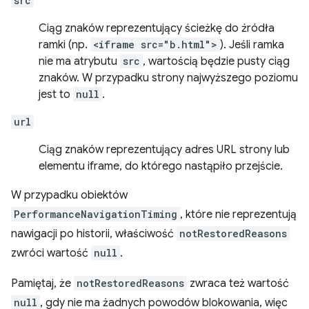
src
Ciąg znaków reprezentujący ścieżkę do źródła
ramki (np.
<iframe src="b.html">
). Jeśli ramka
nie ma atrybutu
src
, wartością będzie pusty ciąg
znaków. W przypadku strony najwyższego poziomu
jest to
null
.
url
Ciąg znaków reprezentujący adres URL strony lub
elementu iframe, do którego nastąpiło przejście.
W przypadku obiektów
PerformanceNavigationTiming
, które nie reprezentują
nawigacji po historii, właściwość
notRestoredReasons
zwróci wartość
null
.
Pamiętaj, że
notRestoredReasons
zwraca też wartość
null
, gdy nie ma żadnych powodów blokowania, więc