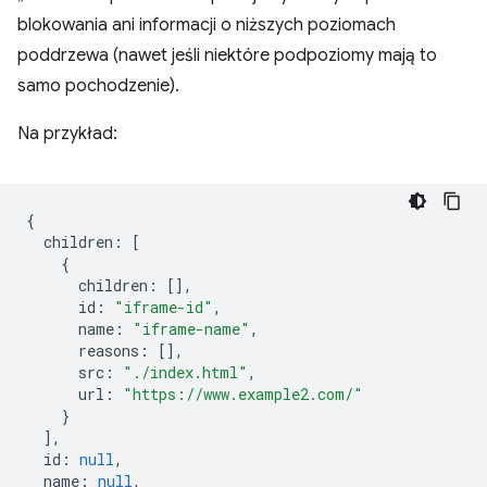
blokowania ani informacji o niższych poziomach
poddrzewa (nawet jeśli niektóre podpoziomy mają to
samo pochodzenie).
Na przykład:
{
children
:
[
{
children
:
[],
id
:
"iframe-id"
,
name
:
"iframe-name"
,
reasons
:
[],
src
:
"./index.html"
,
url
:
"https://www.example2.com/"
}
],
id
:
null
,
name
:
null
,