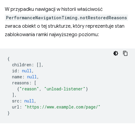
W przypadku nawigacji w historii właściwość
PerformanceNavigationTiming.notRestoredReasons
zwraca obiekt o tej strukturze, który reprezentuje stan
zablokowania ramki najwyższego poziomu:
{
children
:
[],
id
:
null
,
name
:
null
,
reasons
:
[
{
"reason"
,
"unload-listener"
}
],
src
:
null
,
url
:
"https://www.example.com/page/"
}