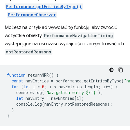
Performance.getEntriesByType()
i
PerformanceObserver
.
Możesz na przykład wywołać tę funkcję, aby zwrócić
wszystkie obiekty
PerformanceNavigationTiming
występujące na osi czasu wydajności i zarejestrować ich
notRestoredReasons
:
function
returnNRR
()
{
const
navEntries
=
performance
.
getEntriesByType
(
"n
for
(
let
i
=
0
;
i
 < 
navEntries
.
length
;
i
++
)
{
console
.
log
(
`Navigation entry 
${
i
}
`
);
let
navEntry
=
navEntries
[
i
];
console
.
log
(
navEntry
.
notRestoredReasons
);
}
}