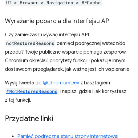
UI > Browser > Navigation > BFCache
.
Wyrażanie poparcia dla interfejsu API
Czy zamierzasz używać interfejsu API
notRestoredReasons
pamięci podręcznej wstecz/do
przodu? Twoje publiczne wsparcie pomaga zespołowi
Chromium określać priorytety funkcji i pokazuje innym
dostawcom przeglądarek, jak ważne jest ich wspieranie.
Wyślij tweeta do
@ChromiumDev
z hasztagiem
#NotRestoredReasons
i napisz, gdzie i jak korzystasz
z tej funkcji.
Przydatne linki
Pamięć podręczna stanu strony internetowej