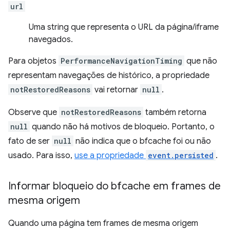
url
Uma string que representa o URL da página/iframe
navegados.
Para objetos
PerformanceNavigationTiming
que não
representam navegações de histórico, a propriedade
notRestoredReasons
vai retornar
null
.
Observe que
notRestoredReasons
também retorna
null
quando não há motivos de bloqueio. Portanto, o
fato de ser
null
não indica que o bfcache foi ou não
usado. Para isso,
use a propriedade
event.persisted
.
Informar bloqueio do bfcache em frames de
mesma origem
Quando uma página tem frames de mesma origem