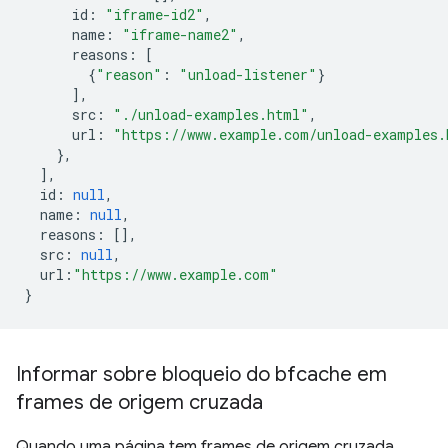
id
:
"iframe-id2"
,
name
:
"iframe-name2"
,
reasons
:
[
{
"reason"
:
"unload-listener"
}
],
src
:
"./unload-examples.html"
,
url
:
"https://www.example.com/unload-examples.
},
],
id
:
null
,
name
:
null
,
reasons
:
[],
src
:
null
,
url
:
"https://www.example.com"
}
Informar sobre bloqueio do bfcache em
frames de origem cruzada
Quando uma página tem frames de origem cruzada