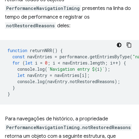
PerformanceNavigationTiming
presentes na linha do
tempo de performance e registrar os
notRestoredReasons
deles:
function
returnNRR
()
{
const
navEntries
=
performance
.
getEntriesByType
(
"n
for
(
let
i
=
0
;
i
 < 
navEntries
.
length
;
i
++
)
{
console
.
log
(
`Navigation entry 
${
i
}
`
);
let
navEntry
=
navEntries
[
i
];
console
.
log
(
navEntry
.
notRestoredReasons
);
}
}
Para navegações de histórico, a propriedade
PerformanceNavigationTiming.notRestoredReasons
retorna um objeto com a seguinte estrutura, que