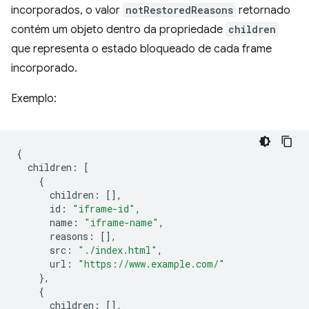
incorporados, o valor
notRestoredReasons
retornado
contém um objeto dentro da propriedade
children
que representa o estado bloqueado de cada frame
incorporado.
Exemplo:
{
children
:
[
{
children
:
[],
id
:
"iframe-id"
,
name
:
"iframe-name"
,
reasons
:
[],
src
:
"./index.html"
,
url
:
"https://www.example.com/"
},
{
children
:
[],