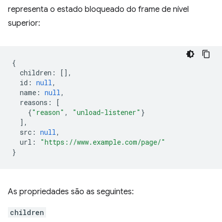
representa o estado bloqueado do frame de nível
superior:
{
children
:
[],
id
:
null
,
name
:
null
,
reasons
:
[
{
"reason"
,
"unload-listener"
}
],
src
:
null
,
url
:
"https://www.example.com/page/"
}
As propriedades são as seguintes:
children