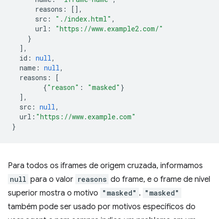
reasons
:
[],
src
:
"./index.html"
,
url
:
"https://www.example2.com/"
}
],
id
:
null
,
name
:
null
,
reasons
:
[
{
"reason"
:
"masked"
}
],
src
:
null
,
url
:
"https://www.example.com"
}
Para todos os iframes de origem cruzada, informamos
null
para o valor
reasons
do frame, e o frame de nível
superior mostra o motivo
"masked"
.
"masked"
também pode ser usado por motivos específicos do