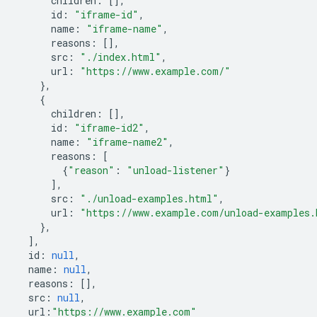
children
:
[],
id
:
"iframe-id"
,
name
:
"iframe-name"
,
reasons
:
[],
src
:
"./index.html"
,
url
:
"https://www.example.com/"
},
{
children
:
[],
id
:
"iframe-id2"
,
name
:
"iframe-name2"
,
reasons
:
[
{
"reason"
:
"unload-listener"
}
],
src
:
"./unload-examples.html"
,
url
:
"https://www.example.com/unload-examples.
},
],
id
:
null
,
name
:
null
,
reasons
:
[],
src
:
null
,
url
:
"https://www.example.com"