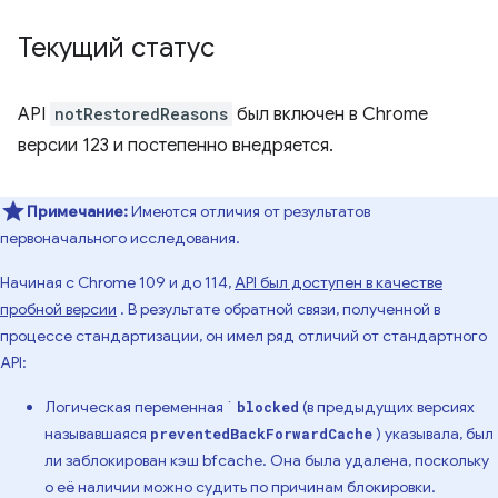
Текущий статус
API
notRestoredReasons
был включен в Chrome
версии 123 и постепенно внедряется.
Примечание:
Имеются отличия от результатов
первоначального исследования.
Начиная с Chrome 109 и до 114,
API был доступен в качестве
пробной версии
. В результате обратной связи, полученной в
процессе стандартизации, он имел ряд отличий от стандартного
API:
Логическая переменная `
(в предыдущих версиях
blocked
называвшаяся
) указывала, был
preventedBackForwardCache
ли заблокирован кэш bfcache. Она была удалена, поскольку
о её наличии можно судить по причинам блокировки.