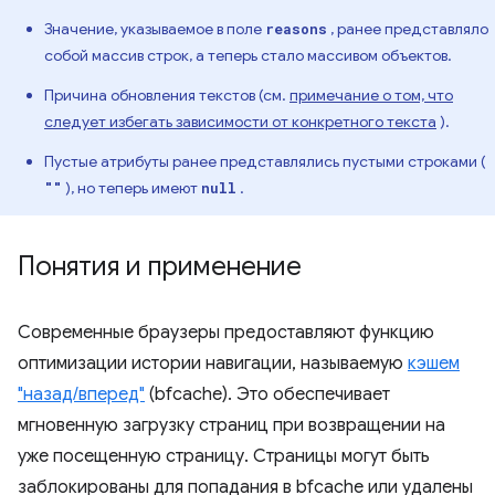
Значение, указываемое в поле
, ранее представляло
reasons
собой массив строк, а теперь стало массивом объектов.
Причина обновления текстов (см.
примечание о том, что
следует избегать зависимости от конкретного текста
).
Пустые атрибуты ранее представлялись пустыми строками (
), но теперь имеют
.
""
null
Понятия и применение
Современные браузеры предоставляют функцию
оптимизации истории навигации, называемую
кэшем
"назад/вперед"
(bfcache). Это обеспечивает
мгновенную загрузку страниц при возвращении на
уже посещенную страницу. Страницы могут быть
заблокированы для попадания в bfcache или удалены