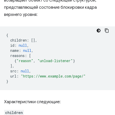
возвращает объект со следующей структурой,
представляющей состояние блокировки кадра
верхнего уровня:
{
children
:
[],
id
:
null
,
name
:
null
,
reasons
:
[
{
"reason"
,
"unload-listener"
}
],
src
:
null
,
url
:
"https://www.example.com/page/"
}
Характеристики следующие:
children