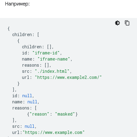
Например:
{
children
:
[
{
children
:
[],
id
:
"iframe-id"
,
name
:
"iframe-name"
,
reasons
:
[],
src
:
"./index.html"
,
url
:
"https://www.example2.com/"
}
],
id
:
null
,
name
:
null
,
reasons
:
[
{
"reason"
:
"masked"
}
],
src
:
null
,
url
:
"https://www.example.com"