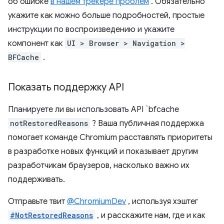
об ошибке
в нашем трекере проблем
. Обязательно
укажите как можно больше подробностей, простые
инструкции по воспроизведению и укажите
компонент как
UI > Browser > Navigation >
BFCache
.
Показать поддержку API
Планируете ли вы использовать API `bfcache
notRestoredReasons
? Ваша публичная поддержка
помогает команде Chromium расставлять приоритеты
в разработке новых функций и показывает другим
разработчикам браузеров, насколько важно их
поддерживать.
Отправьте твит
@ChromiumDev
, используя хэштег
#NotRestoredReasons
, и расскажите нам, где и как