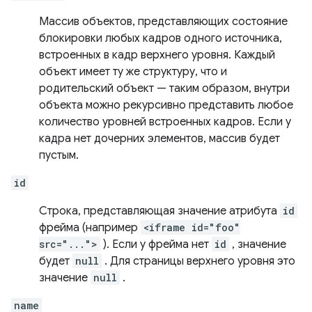
Массив объектов, представляющих состояние
блокировки любых кадров одного источника,
встроенных в кадр верхнего уровня. Каждый
объект имеет ту же структуру, что и
родительский объект — таким образом, внутри
объекта можно рекурсивно представить любое
количество уровней встроенных кадров. Если у
кадра нет дочерних элементов, массив будет
пустым.
id
Строка, представляющая значение атрибута
id
фрейма (например
<iframe id="foo"
src="...">
). Если у фрейма нет
id
, значение
будет
null
. Для страницы верхнего уровня это
значение
null
.
name