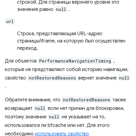
строкой. Для страницы верхнего уровня это
значение равно
null
.
url
Строка, представляющая URL-адрес
страницы/iframe, на которую был осуществлен
переход.
Для объектов
PerformanceNavigationTiming
,
которые не представляют собой историю навигации,
свойство
notRestoredReasons
вернет значение
null
.
Обратите внимание, что
notRestoredReasons
также
возвращает
null
если нет причин для блокировки,
поэтому значение
null
не указывает на то,
использовался ли bfcache или нет. Для этого
необходимо
использовать свойство