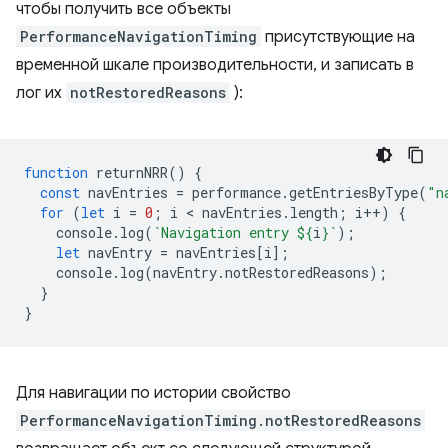
чтобы получить все объекты
PerformanceNavigationTiming
присутствующие на
временной шкале производительности, и записать в
лог их
notRestoredReasons
):
function
returnNRR
()
{
const
navEntries
=
performance
.
getEntriesByType
(
"n
for
(
let
i
=
0
;
i
 < 
navEntries
.
length
;
i
++
)
{
console
.
log
(
`Navigation entry 
${
i
}
`
);
let
navEntry
=
navEntries
[
i
];
console
.
log
(
navEntry
.
notRestoredReasons
);
}
}
Для навигации по истории свойство
PerformanceNavigationTiming.notRestoredReasons