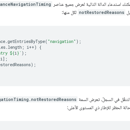
كنك استدعاء الدالة التالية لعرض جميع عناصر
manceNavigationTiming
يل
notRestoredReasons
لكل منها:
nce
.
getEntriesByType
(
"navigation"
);
ies
.
length
;
i
++
)
{
ntry 
${
i
}
`
);
[
i
];
estoredReasons
);
التنقّل في السجلّ، تعرض السمة
gationTiming.notRestoredReasons
 حالة الحظر للإطار ذي المستوى الأعلى: