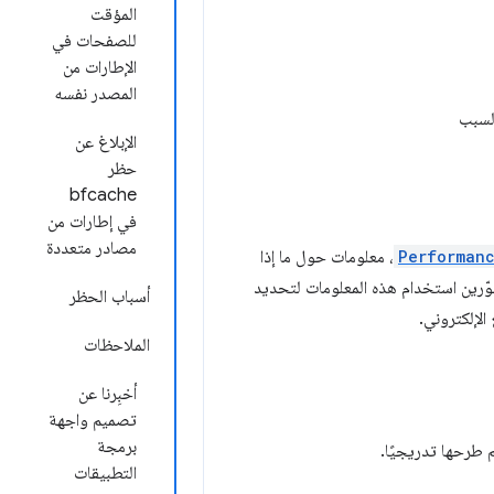
المؤقت
للصفحات في
الإطارات من
المصدر نفسه
السبب
الإبلاغ عن
حظر
bfcache
في إطارات من
مصادر متعددة
Performan
، معلومات حول ما إذا
طوّرين استخدام هذه المعلومات لتحديد
أسباب الحظر
الملاحظات
أخبِرنا عن
تصميم واجهة
برمجة
التطبيقات