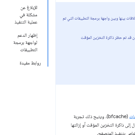
الإبلاغ عن
مشكلة في
لافات بينها وبين واجهة برمجة التطبيقات التي تم
عملية التنفيذ
إظهار الدعم
كان قد تم حظر ذاكرة التخزين المؤقت
لواجهة برمجة
التطبيقات
روابط مفيدة
ات
(bfcache). ويتيح ذلك تجربة
ى ذاكرة التخزين المؤقت أو إزالتها
خاص بتنفيذ المتصفح.