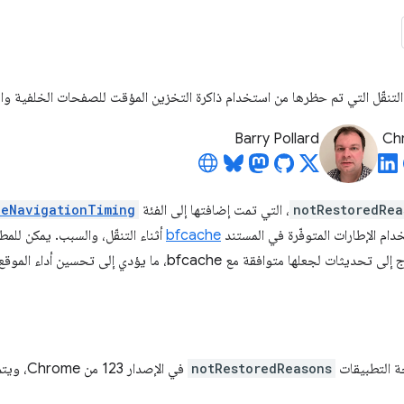
التنقّل التي تم حظرها من استخدام ذاكرة التخزين المؤقت للصفحات الخلفية و
Barry Pollard
Chr
notRestoredRea
، التي تمت إضافتها إلى الفئة
ceNavigationTiming
ام الإطارات المتوفّرة في المستند
bfcache
أثناء التنقّل، والسبب. يمكن للم
ا متوافقة مع bfcache، ما يؤدي إلى تحسين أداء الموقع الإلكتروني.
ة التطبيقات
notRestoredReasons
في الإصدار 123 من Chrome، ويتم طرحها تدريجيًا.