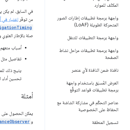
المكثّف للموارد
في السابق، لم يكن 
واجهة برمجة تطبيقات إطارات الصور
من توفّر
اختبار في أدو
المتحركة الطويلة (Lo
AF)
igationTiming
صلة بالإطار العلوي وجميع إطارات ame
واجهة برمجة التطبيقات للتنقل
أسباب منعهم 
واجهة برمجة تطبيقات مراحل نشاط
الصفحة
تفاصيل مثل ا
نافذة ضمن النافذة لأي عنصر
يتيح ذلك للمط
تحسين أداء ال
العرض المُسبَق باستخدام واجهة
برمجة تطبيقات قواعد التوقُّع
أمثلة
عناصر التحكّم في مشاركة الشاشة مع
الحفاظ على الخصوصية
يمكن الحصول على 
و
anceObserver
تسجيل المنطقة