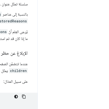
سلسلة تمثّل عنوان URL للصفحة أو الإطار المتضمّن الذي تم الانتقال إليه.
بالنسبة إلى عناصر
g
storedReasons
يُرجى العِلم أنّ
sons
ما إذا كان قد تم است
الإبلاغ عن حظر 
عندما تتضمّن الصفح
children
يمثّل ح
على سبيل المثال: