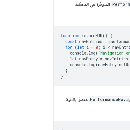
Perfor
المتوفّرة في المخطّط
function
returnNRR
()
{
const
navEntries
=
performa
for
(
let
i
=
0
;
i
 < 
navEntr
console
.
log
(
`Navigation e
let
navEntry
=
navEntries
console
.
log
(
navEntry
.
notR
}
}
PerformanceNavi
عنصرًا بالبنية