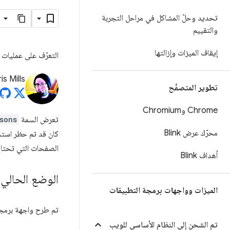
تحديد وحلّ المشاكل في مراحل التجربة
والتقييم
إيقاف الميزات وإزالتها
التعرّف على عمليات 
is Mills
تطوير المتصفّح
Chrome وChromium
تعرض السمة
sons
محرّك عرض Blink
كان قد تم حظر استخد
الصفحات التي تحتاج إلى تحديثات لجعله
أهداف Blink
الوضع الحالي
الميزات وواجهات برمجة التطبيقات
تم طرح واجهة برمج
تم الشحن إلى النظام الأساسي للويب