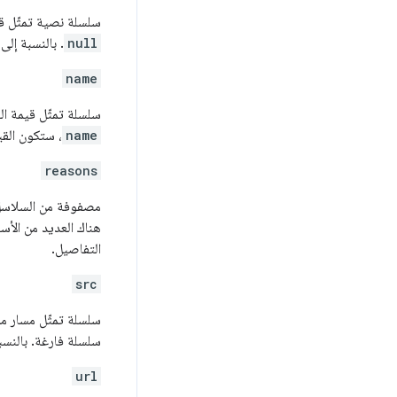
سلسلة نصية تمثّل ق
null
. بالنسبة إل
name
سلسلة تمثّل قيمة ا
name
، ستكون القي
reasons
مصفوفة من السلاسل ي
هناك العديد من الأس
التفاصيل.
src
سلسلة تمثّل مسار م
سلسلة فارغة. بالنسب
url