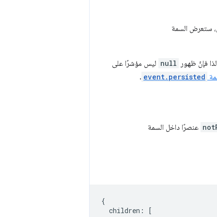
لّ، ستعرض السمة
ذا فإنّ ظهور
null
ليس مؤشرًا على
مة
event.persisted
.
not
عنصرًا داخل السمة
{
children
:
[