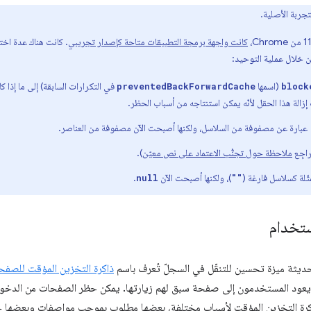
تجربة الأصلية.
كانت واجهة برمجة التطبيقات متاحة كإصدار تجريبي
. كانت هناك عدة اخت
ن خلال عملية التوحيد:
(اسمها
في التكرارات السابقة) إلى ما إذا 
preventedBackForwardCache
block
زالة هذا الحقل لأنّه يمكن استنتاجه من أسباب الحظر.
عبارة عن مصفوفة من السلاسل، ولكنها أصبحت الآن مصفوفة من العناصر.
اجِع
ملاحظة حول تجنُّب الاعتماد على نص معيّن
).
ثّلة كسلاسل فارغة (
)، ولكنها أصبحت الآن
.
null
""
ستخدام
حديثة ميزة تحسين للتنقّل في السجلّ تُعرف باسم
ذاكرة التخزين المؤقت للصفح
عود المستخدمون إلى صفحة سبق لهم زيارتها. يمكن حظر الصفحات من الدخول إل
كرة التخزين المؤقت لأسباب مختلفة، بعضها مطلوب بموجب مواصفات وبعضها 