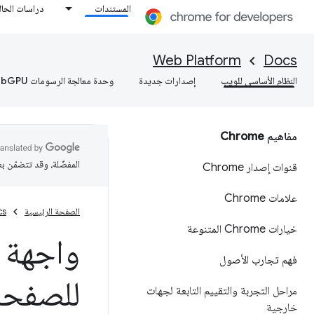
المستندات
دراسات الحال
Web Platform
Docs
النظام الأساسي للويب
إصدارات جديدة
وحدة معالجة الرسومات WebGPU
مفاهيم Chrome
المفضّلة، وقد تتضمّن ب
قنوات إصدار Chrome
علامات Chrome
الصفحة الرئيسية
cs
خيارات Chrome المتنوعة
واجهة ب
فهم تجارب الأصول
للصفحات"
مراحل التجربة والتقييم التابعة لجهات
خارجية