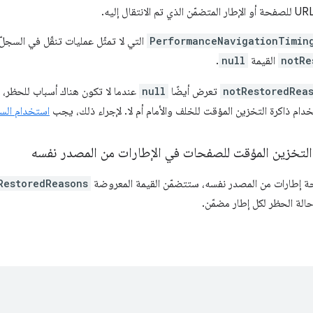
PerformanceNavigationTimin
التي لا تمثّل عمليات تنقّل في السج
notRe
القيمة
null
.
notRestoredRea
تعرض أيضًا
null
عندما لا تكون هناك أسباب للحظر، ل
خدام ذاكرة التخزين المؤقت للخلف والأمام أم لا. لإجراء ذلك، يجب
استخدام الس
التخزين المؤقت للصفحات في الإطارات من المصدر نفسه
ة إطارات من المصدر نفسه، ستتضمّن القيمة المعروضة
RestoredReasons
الة الحظر لكل إطار مضمّن.