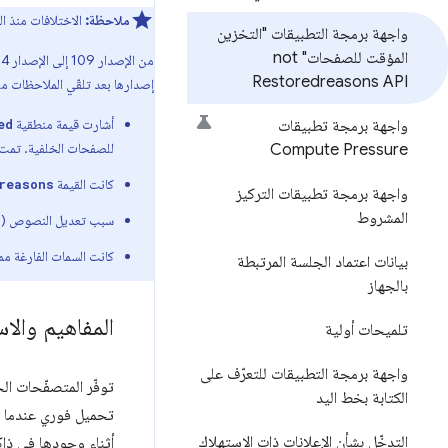
ملاحظة:
الاختلافات منذ ال
واجهة برمجة التطبيقات "التخزين
المؤقت للصفحات" not
من الإصدار 109 إلى الإصدار 114 من Chrome،
Restoredreasons API
إصدارها بعد تلقّي الملاحظات م
أشارت قيمة منطقية
واجهة برمجة تطبيقات
ed
للصفحات الخلفية. تمت إ
Compute Pressure
كانت القيمة
reasons
واجهة برمجة تطبيقات التركيز
المشروط
سبب تعديل النصوص (ر
كانت السمات الفارغة مم
بيانات اعتماد الجلسة المرتبطة
بالجهاز
المفاهيم والا
تلميحات أولية
واجهة برمجة التطبيقات للتعرّف على
توفّر المتصفّحات ال
الكتابة بخط اليد
تحميل فوري عندما ي
التدخّل بشأن الإعلانات ذات الاستهلاك
أثناء وجودها في ذا