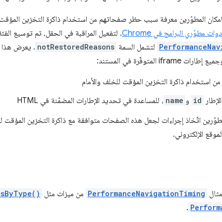
بإمكان المطوّرين معرفة سبب حظر صفحاتهم من استخدام ذاكرة التخزين المؤقت 
ات مطوّري البرامج في Chrome
. لتفعيل المراقبة في الحقل، تم توسيع الفئة
PerformanceNav
لتشمل السمة
notRestoredReasons
. يعرض هذا ا
ifr المتوفّرة في المستند:
من استخدام ذاكرة التخزين المؤقت للخلف والأمام
لإطار
id
و
name
، للمساعدة في تحديد الإطارات المضمّنة في HTML
وّرين اتّخاذ إجراءات لجعل هذه الصفحات متوافقة مع ذاكرة التخزين المؤقت لل
موقع الإلكتروني.
مثال
PerformanceNavigationTiming
من ميزات مثل
esByType()
.
Perform