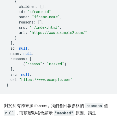
{
children
:
[],
id
:
"iframe-id"
,
name
:
"iframe-name"
,
reasons
:
[],
src
:
"./index.html"
,
url
:
"https://www.example2.com/"
}
],
id
:
null
,
name
:
null
,
reasons
:
[
{
"reason"
:
"masked"
}
],
src
:
null
,
url
:
"https://www.example.com"
}
對於所有跨來源 iframe，我們會回報影格的
reasons
值
null
，而頂層影格會顯示
"masked"
原因。請注