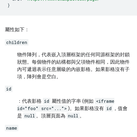
}
屬性如下：
children
物件陣列，代表嵌入頂層框架的任何同源框架的封鎖
狀態。每個物件的結構都與父項物件相同，因此物件
內可遞迴表示任意層級的內嵌影格。如果影格沒有子
項，陣列會是空白。
id
：代表影格
id
屬性值的字串 (例如
<iframe
id="foo" src="...">
)。如果影格沒有
id
，值會
是
null
。頂層頁面為
null
。
name