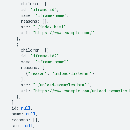
children
:
[],
id
:
"iframe-id"
,
name
:
"iframe-name"
,
reasons
:
[],
src
:
"./index.html"
,
url
:
"https://www.example.com/"
},
{
children
:
[],
id
:
"iframe-id2"
,
name
:
"iframe-name2"
,
reasons
:
[
{
"reason"
:
"unload-listener"
}
],
src
:
"./unload-examples.html"
,
url
:
"https://www.example.com/unload-examples.
},
],
id
:
null
,
name
:
null
,
reasons
:
[],
src
:
null
,