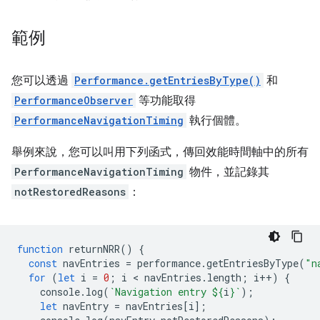
範例
您可以透過
Performance.getEntriesByType()
和
PerformanceObserver
等功能取得
PerformanceNavigationTiming
執行個體。
舉例來說，您可以叫用下列函式，傳回效能時間軸中的所有
PerformanceNavigationTiming
物件，並記錄其
notRestoredReasons
：
function
returnNRR
()
{
const
navEntries
=
performance
.
getEntriesByType
(
"n
for
(
let
i
=
0
;
i
 < 
navEntries
.
length
;
i
++
)
{
console
.
log
(
`Navigation entry 
${
i
}
`
);
let
navEntry
=
navEntries
[
i
];