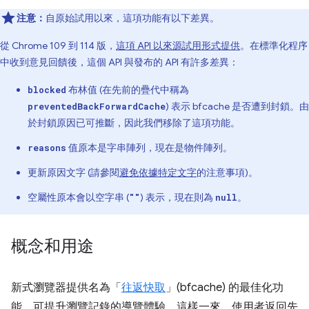
注意：
自原始試用以來，這項功能有以下差異。
從 Chrome 109 到 114 版，
這項 API 以來源試用形式提供
。在標準化程序
中收到意見回饋後，這個 API 與發布的 API 有許多差異：
布林值 (在先前的疊代中稱為
blocked
) 表示 bfcache 是否遭到封鎖。由
preventedBackForwardCache
於封鎖原因已可推斷，因此我們移除了這項功能。
值原本是字串陣列，現在是物件陣列。
reasons
更新原因文字 (請參閱
避免依據特定文字
的注意事項)。
空屬性原本會以空字串 (
) 表示，現在則為
。
""
null
概念和用途
新式瀏覽器提供名為「
往返快取
」(bfcache) 的最佳化功
能，可提升瀏覽記錄的導覽體驗。這樣一來，使用者返回先