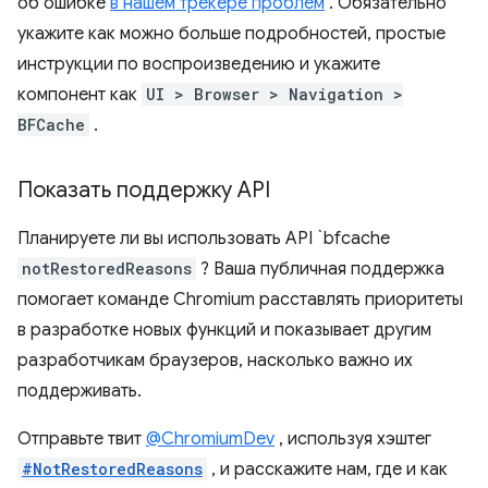
об ошибке
в нашем трекере проблем
. Обязательно
укажите как можно больше подробностей, простые
инструкции по воспроизведению и укажите
компонент как
UI > Browser > Navigation >
BFCache
.
Показать поддержку API
Планируете ли вы использовать API `bfcache
notRestoredReasons
? Ваша публичная поддержка
помогает команде Chromium расставлять приоритеты
в разработке новых функций и показывает другим
разработчикам браузеров, насколько важно их
поддерживать.
Отправьте твит
@ChromiumDev
, используя хэштег
#NotRestoredReasons
, и расскажите нам, где и как