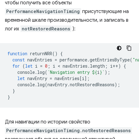
чтобы получить все объекты
PerformanceNavigationTiming
присутствующие на
временной шкале производительности, и записать в
лог их
notRestoredReasons
):
function
returnNRR
()
{
const
navEntries
=
performance
.
getEntriesByType
(
"n
for
(
let
i
=
0
;
i
 < 
navEntries
.
length
;
i
++
)
{
console
.
log
(
`Navigation entry 
${
i
}
`
);
let
navEntry
=
navEntries
[
i
];
console
.
log
(
navEntry
.
notRestoredReasons
);
}
}
Для навигации по истории свойство
PerformanceNavigationTiming.notRestoredReasons