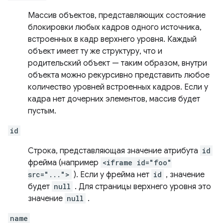
Массив объектов, представляющих состояние
блокировки любых кадров одного источника,
встроенных в кадр верхнего уровня. Каждый
объект имеет ту же структуру, что и
родительский объект — таким образом, внутри
объекта можно рекурсивно представить любое
количество уровней встроенных кадров. Если у
кадра нет дочерних элементов, массив будет
пустым.
id
Строка, представляющая значение атрибута
id
фрейма (например
<iframe id="foo"
src="...">
). Если у фрейма нет
id
, значение
будет
null
. Для страницы верхнего уровня это
значение
null
.
name