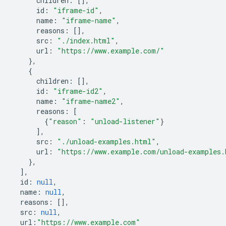
children
:
[],
id
:
"iframe-id"
,
name
:
"iframe-name"
,
reasons
:
[],
src
:
"./index.html"
,
url
:
"https://www.example.com/"
},
{
children
:
[],
id
:
"iframe-id2"
,
name
:
"iframe-name2"
,
reasons
:
[
{
"reason"
:
"unload-listener"
}
],
src
:
"./unload-examples.html"
,
url
:
"https://www.example.com/unload-examples.
},
],
id
:
null
,
name
:
null
,
reasons
:
[],
src
:
null
,
url
:
"https://www.example.com"