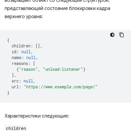
возвращает объект со следующей структурой,
представляющей состояние блокировки кадра
верхнего уровня:
{
children
:
[],
id
:
null
,
name
:
null
,
reasons
:
[
{
"reason"
,
"unload-listener"
}
],
src
:
null
,
url
:
"https://www.example.com/page/"
}
Характеристики следующие:
children