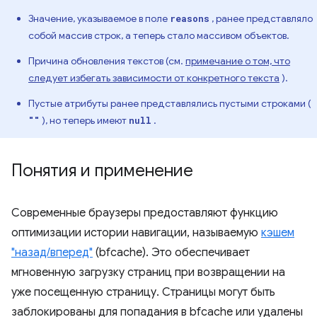
Значение, указываемое в поле
, ранее представляло
reasons
собой массив строк, а теперь стало массивом объектов.
Причина обновления текстов (см.
примечание о том, что
следует избегать зависимости от конкретного текста
).
Пустые атрибуты ранее представлялись пустыми строками (
), но теперь имеют
.
""
null
Понятия и применение
Современные браузеры предоставляют функцию
оптимизации истории навигации, называемую
кэшем
"назад/вперед"
(bfcache). Это обеспечивает
мгновенную загрузку страниц при возвращении на
уже посещенную страницу. Страницы могут быть
заблокированы для попадания в bfcache или удалены