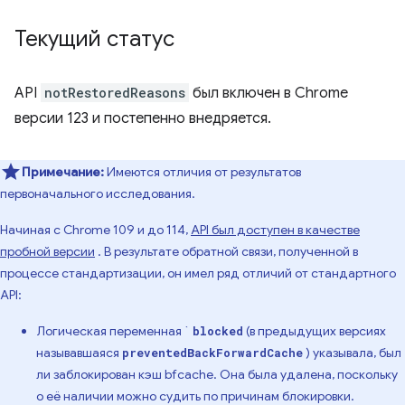
Текущий статус
API
notRestoredReasons
был включен в Chrome
версии 123 и постепенно внедряется.
Примечание:
Имеются отличия от результатов
первоначального исследования.
Начиная с Chrome 109 и до 114,
API был доступен в качестве
пробной версии
. В результате обратной связи, полученной в
процессе стандартизации, он имел ряд отличий от стандартного
API:
Логическая переменная `
(в предыдущих версиях
blocked
называвшаяся
) указывала, был
preventedBackForwardCache
ли заблокирован кэш bfcache. Она была удалена, поскольку
о её наличии можно судить по причинам блокировки.