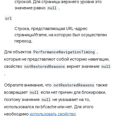
строкой. Для страницы верхнего уровня это
значение равно
null
.
url
Строка, представляющая URL-адрес
страницы/iframe, на которую был осуществлен
переход.
Для объектов
PerformanceNavigationTiming
,
которые не представляют собой историю навигации,
свойство
notRestoredReasons
вернет значение
null
.
Обратите внимание, что
notRestoredReasons
также
возвращает
null
если нет причин для блокировки,
поэтому значение
null
не указывает на то,
использовался ли bfcache или нет. Для этого
необходимо
использовать свойство