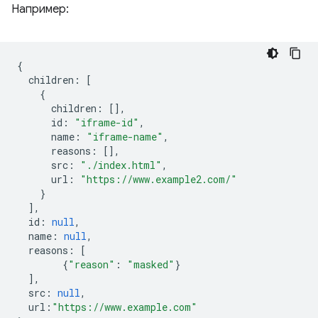
Например:
{
children
:
[
{
children
:
[],
id
:
"iframe-id"
,
name
:
"iframe-name"
,
reasons
:
[],
src
:
"./index.html"
,
url
:
"https://www.example2.com/"
}
],
id
:
null
,
name
:
null
,
reasons
:
[
{
"reason"
:
"masked"
}
],
src
:
null
,
url
:
"https://www.example.com"