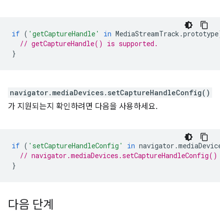
if
(
'getCaptureHandle'
in
MediaStreamTrack
.
prototype
// getCaptureHandle() is supported.
}
navigator.mediaDevices.setCaptureHandleConfig()
가 지원되는지 확인하려면 다음을 사용하세요.
if
(
'setCaptureHandleConfig'
in
navigator
.
mediaDevic
// navigator.mediaDevices.setCaptureHandleConfig()
}
다음 단계