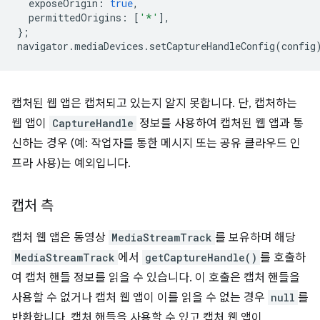
exposeOrigin
:
true
,
permittedOrigins
:
[
'*'
],
};
navigator
.
mediaDevices
.
setCaptureHandleConfig
(
config
캡처된 웹 앱은 캡처되고 있는지 알지 못합니다. 단, 캡처하는
웹 앱이
CaptureHandle
정보를 사용하여 캡처된 웹 앱과 통
신하는 경우 (예: 작업자를 통한 메시지 또는 공유 클라우드 인
프라 사용)는 예외입니다.
캡처 측
캡처 웹 앱은 동영상
MediaStreamTrack
를 보유하며 해당
MediaStreamTrack
에서
getCaptureHandle()
를 호출하
여 캡처 핸들 정보를 읽을 수 있습니다. 이 호출은 캡처 핸들을
사용할 수 없거나 캡처 웹 앱이 이를 읽을 수 없는 경우
null
를
반환합니다. 캡처 핸들을 사용할 수 있고 캡처 웹 앱이