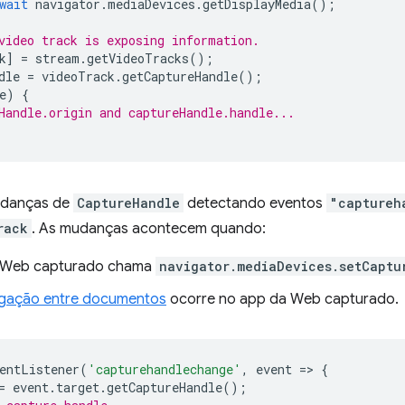
wait
navigator
.
mediaDevices
.
getDisplayMedia
();
video track is exposing information.
k
]
=
stream
.
getVideoTracks
();
dle
=
videoTrack
.
getCaptureHandle
();
e
)
{
Handle.origin and captureHandle.handle...
udanças de
CaptureHandle
detectando eventos
"captureh
rack
. As mudanças acontecem quando:
 Web capturado chama
navigator.mediaDevices.setCaptu
gação entre documentos
ocorre no app da Web capturado.
entListener
(
'capturehandlechange'
,
event
=
>
{
=
event
.
target
.
getCaptureHandle
();