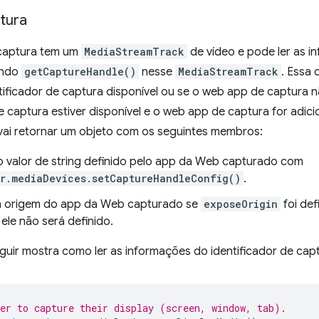
tura
captura tem um
MediaStreamTrack
de vídeo e pode ler as i
ando
getCaptureHandle()
nesse
MediaStreamTrack
. Essa
ificador de captura disponível ou se o web app de captura nã
 captura estiver disponível e o web app de captura for adic
ai retornar um objeto com os seguintes membros:
 o valor de string definido pelo app da Web capturado com
r.mediaDevices.setCaptureHandleConfig()
.
 a origem do app da Web capturado se
exposeOrigin
foi de
 ele não será definido.
uir mostra como ler as informações do identificador de capt
er to capture their display (screen, window, tab).