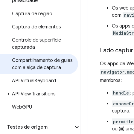
privacidade
Os web ap
Captura de região
com
nav
Os apps d
Captura de elementos
MediaSt
Controle de superfície
capturada
Lado captu
Compartilhamento de guias
Os apps da Web
com a alça de captura
navigator.me
membros:
API Virtual
Keyboard
handle
:
API View Transitions
exposeOr
Web
GPU
captura.
permitte
Testes de origem
ou (iii) u