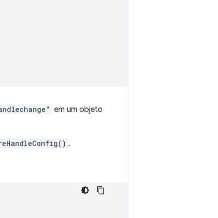
andlechange"
em um objeto
reHandleConfig()
.