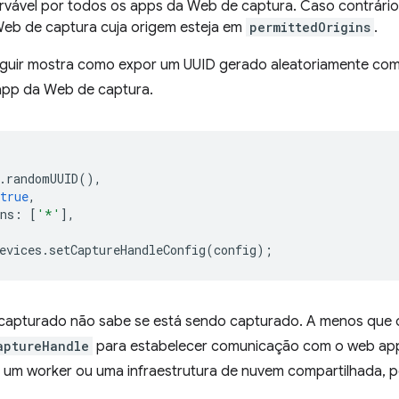
rvável por todos os apps da Web de captura. Caso contrário,
eb de captura cuja origem esteja em
permittedOrigins
.
guir mostra como expor um UUID gerado aleatoriamente como
app da Web de captura.
.
randomUUID
(),
true
,
ns
:
[
'*'
],
evices
.
setCaptureHandleConfig
(
config
);
apturado não sabe se está sendo capturado. A menos que 
aptureHandle
para estabelecer comunicação com o web ap
um worker ou uma infraestrutura de nuvem compartilhada, p