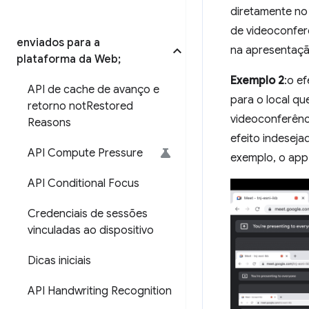
diretamente no 
de videoconfer
enviados para a
na apresentaçã
plataforma da Web;
Exemplo 2
:o e
API de cache de avanço e
para o local qu
retorno not
Restored
videoconferênci
Reasons
efeito indeseja
API Compute Pressure
exemplo, o app 
API Conditional Focus
Credenciais de sessões
vinculadas ao dispositivo
Dicas iniciais
API Handwriting Recognition