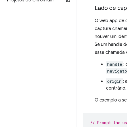
Projetos do Chromium
Lado de cap
O web app de 
captura cham
houver um ident
Se um handle de
essa chamada v
handle
:
navigato
origin
:
contrário,
O exemplo a seg
// Prompt the us