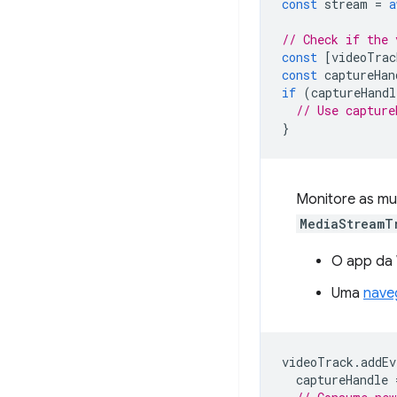
const
stream
=
a
// Check if the 
const
[
videoTrac
const
captureHan
if
(
captureHandl
// Use capture
}
Monitore as m
MediaStreamT
O app da
Uma
nave
videoTrack
.
addEv
captureHandle