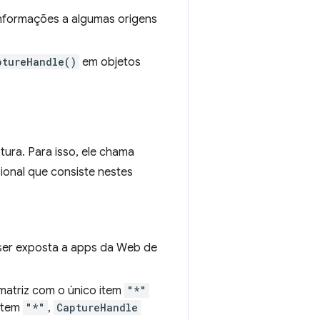
nformações a algumas origens
ptureHandle()
em objetos
ra. Para isso, ele chama
onal que consiste nestes
ser exposta a apps da Web de
a matriz com o único item
"*"
 item
"*"
,
CaptureHandle