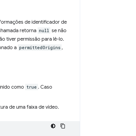
nformações de identificador de
 chamada retorna
null
se não
o tiver permissão para lê-lo.
ionado a
permittedOrigins
,
finido como
true
. Caso
ura de uma faixa de vídeo.