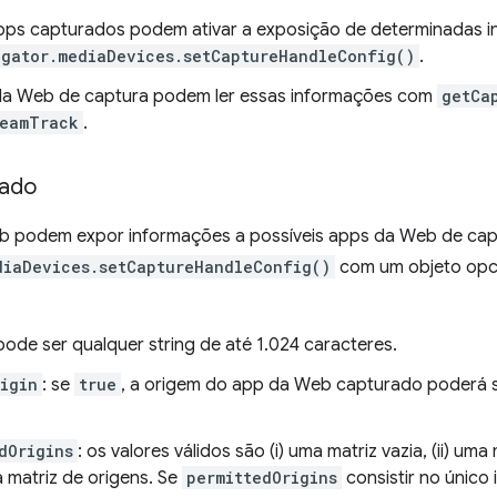
ps capturados podem ativar a exposição de determinadas i
igator.mediaDevices.setCaptureHandleConfig()
.
a Web de captura podem ler essas informações com
getCa
reamTrack
.
rado
 podem expor informações a possíveis apps da Web de captu
diaDevices.setCaptureHandleConfig()
com um objeto opci
 pode ser qualquer string de até 1.024 caracteres.
igin
: se
true
, a origem do app da Web capturado poderá 
dOrigins
: os valores válidos são (i) uma matriz vazia, (ii) um
ma matriz de origens. Se
permittedOrigins
consistir no único