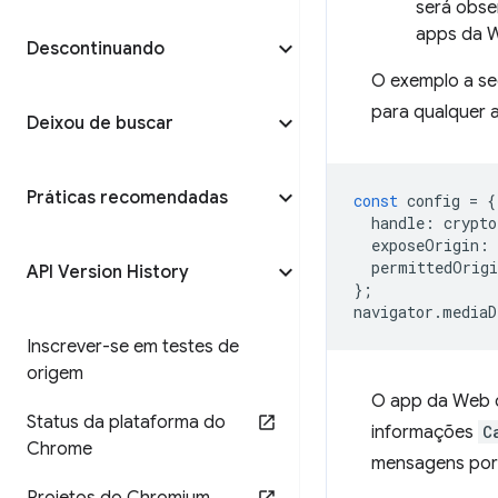
será obse
apps da W
Descontinuando
O exemplo a se
para qualquer 
Deixou de buscar
Práticas recomendadas
const
config
=
{
handle
:
crypto
exposeOrigin
:
permittedOrigi
API Version History
};
navigator
.
mediaD
Inscrever-se em testes de
origem
O app da Web c
Status da plataforma do
informações
C
Chrome
mensagens por 