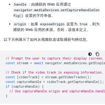
handle
：由捕获的 Web 应用通过
navigator.mediaDevices.setCaptureHandleCon
fig()
设置的字符串值。
origin
：如果
exposeOrigin
设置为
true
，则为
捕获的 Web 应用的来源。否则，该值未定义。
以下示例展示了如何从视频轨道读取捕获句柄信息。
// Prompt the user to capture their display (screen,
const
stream
=
await
navigator
.
mediaDevices
.
getDispl
// Check if the video track is exposing information.
const
[
videoTrack
]
=
stream
.
getVideoTracks
();
const
captureHandle
=
videoTrack
.
getCaptureHandle
();
if
(
captureHandle
)
{
// Use captureHandle.origin and captureHandle.handl
}