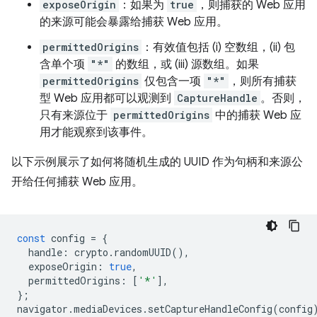
exposeOrigin
：如果为
true
，则捕获的 Web 应用
的来源可能会暴露给捕获 Web 应用。
permittedOrigins
：有效值包括 (i) 空数组，(ii) 包
含单个项
"*"
的数组，或 (iii) 源数组。如果
permittedOrigins
仅包含一项
"*"
，则所有捕获
型 Web 应用都可以观测到
CaptureHandle
。否则，
只有来源位于
permittedOrigins
中的捕获 Web 应
用才能观察到该事件。
以下示例展示了如何将随机生成的 UUID 作为句柄和来源公
开给任何捕获 Web 应用。
const
config
=
{
handle
:
crypto
.
randomUUID
(),
exposeOrigin
:
true
,
permittedOrigins
:
[
'*'
],
};
navigator
.
mediaDevices
.
setCaptureHandleConfig
(
config