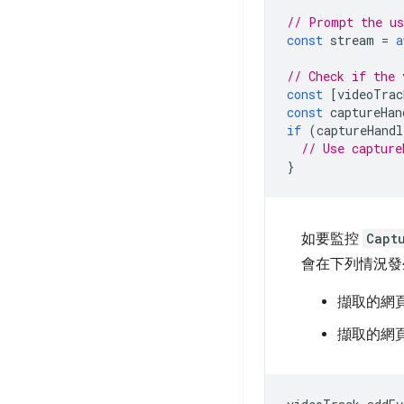
// Prompt the us
const
stream
=
a
// Check if the 
const
[
videoTrac
const
captureHan
if
(
captureHandl
// Use capture
}
如要監控
Capt
會在下列情況發
擷取的網
擷取的網