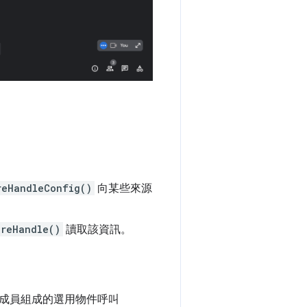
reHandleConfig()
向某些來源
ureHandle()
讀取該資訊。
成員組成的選用物件呼叫