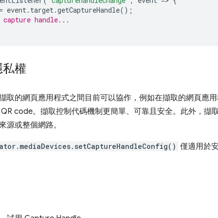
entListener
(
'capturehandlechange'
,
event
=
>
{
=
event
.
target
.
getCaptureHandle
();
 capture handle...
隱私權
擷取的網頁應用程式之間目前可以協作，例如在擷取的網頁應用
 QR code。擷取控制代碼機制更簡單、可靠且安全。此外，
來源或整個網路。
ator.mediaDevices.setCaptureHandleConfig()
僅適用於安全