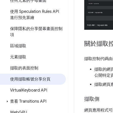
任何元素的子母畫面
使用 Speculation Rules API
進行預先算繪
保障隱私的分享螢幕畫面控制
項
關於擷取
區域擷取
元素擷取
擷取控制代碼由
擷取的表面控制
擷取的網
公開特定
使用擷取帳號分享分頁
擷取網頁
Virtual
Keyboard API
擷取側
查看 Transitions API
網頁應用程式可
Web
GPU