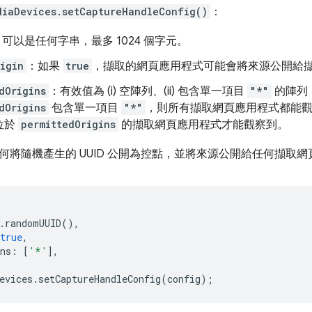
diaDevices.setCaptureHandleConfig()
：
：可以是任何字串，最多 1024 個字元。
igin
：如果
true
，擷取的網頁應用程式可能會將來源公開給
dOrigins
：有效值為 (i) 空陣列、(ii) 包含單一項目
"*"
的陣列，
dOrigins
包含單一項目
"*"
，則所有擷取網頁應用程式都能
位於
permittedOrigins
的擷取網頁應用程式才能觀察到。
何將隨機產生的 UUID 公開為控點，並將來源公開給任何擷取
.
randomUUID
(),
true
,
ns
:
[
'*'
],
evices
.
setCaptureHandleConfig
(
config
);