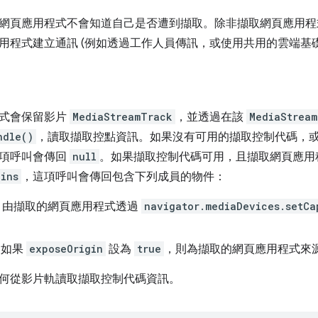
網頁應用程式不會知道自己是否遭到擷取。除非擷取網頁應用
用程式建立通訊 (例如透過工作人員傳訊，或使用共用的雲端基礎
程式會保留影片
MediaStreamTrack
，並透過在該
MediaStream
ndle()
，讀取擷取控點資訊。如果沒有可用的擷取控制代碼，
這項呼叫會傳回
null
。如果擷取控制代碼可用，且擷取網頁應用
gins
，這項呼叫會傳回包含下列成員的物件：
：由擷取的網頁應用程式透過
navigator.mediaDevices.setCa
：如果
exposeOrigin
設為
true
，則為擷取的網頁應用程式來
何從影片軌讀取擷取控制代碼資訊。