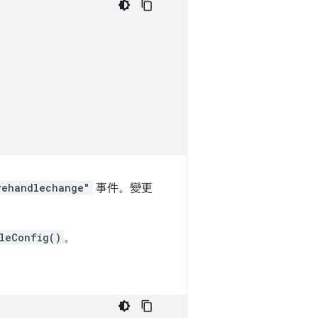
rehandlechange"
事件。變更
leConfig()
。