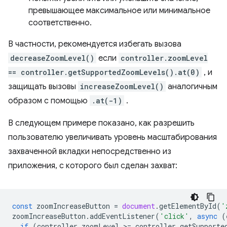
превышающее максимальное или минимальное
соответственно.
В частности, рекомендуется избегать вызова
decreaseZoomLevel()
если
controller.zoomLevel
== controller.getSupportedZoomLevels().at(0)
, и
защищать вызовы
increaseZoomLevel()
аналогичным
образом с помощью
.at(-1)
.
В следующем примере показано, как разрешить
пользователю увеличивать уровень масштабирования
захваченной вкладки непосредственно из
приложения, с которого был сделан захват:
const
zoomIncreaseButton
=
document
.
getElementById
(
'
zoomIncreaseButton
.
addEventListener
(
'click'
,
async
(
if
(
controller
.
zoomLevel
>
=
controller
.
getSupporte