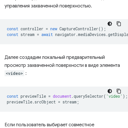
управления захваченной поверхностью.
const
controller
=
new
CaptureController
();
const
stream
=
await
navigator
.
mediaDevices
.
getDispl
Далее создадим локальный предварительный
просмотр захваченной поверхности в виде элемента
<video>
:
const
previewTile
=
document
.
querySelector
(
'video'
);
previewTile
.
srcObject
=
stream
;
Если пользователь выбирает совместное