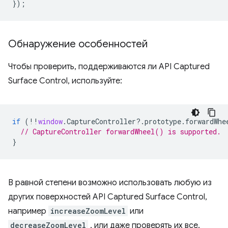
});
Обнаружение особенностей
Чтобы проверить, поддерживаются ли API Captured
Surface Control, используйте:
if
(
!!
window
.
CaptureController
?
.
prototype
.
forwardWhe
// CaptureController forwardWheel() is supported.
}
В равной степени возможно использовать любую из
других поверхностей API Captured Surface Control,
например
increaseZoomLevel
или
decreaseZoomLevel
, или даже проверять их все.