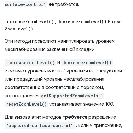
surface-control"
не
требуется.
increase
Zoom
Level(
)
,
decrease
Zoom
Level(
)
и
reset
Zoom
Level(
)
Эти методы позволяют манипулировать уровнем
масштабирования захваченной вкладки.
increaseZoomLevel()
и
decreaseZoomLevel()
изменяют уровень масштабирования на следующий
или предыдущий уровень масштабирования
соответственно в соответствии с порядком,
возвращаемым
getSupportedZoomLevels()
.
resetZoomLevel()
устанавливает значение 100.
Для вызова этих методов
требуется
разрешение
"captured-surface-control"
. Если у приложения,