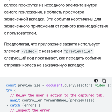
колеса прокрутки из исходного элемента внутри
самого приложения, в область просмотра
захваченной вкладки. Эти события неотличимы для
захваченного приложения от прямого взаимодействия
с пользователем.
Предполагая, что приложение захвата использует
элемент
<video>
с названием
"previewTile"
,
следующий код показывает, как передать события
отправки колеса на захваченную вкладку:
const
previewTile
=
document
.
querySelector
(
'video'
);
try
{
// Relay the user's action to the captured tab.
await
controller
.
forwardWheel
(
previewTile
);
}
catch
(
error
)
{
// Inspect the error.