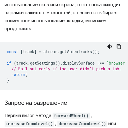
использование окна или экрана, то это пока выходит
за рамки наших возможностей, но если он выбирает
совместное использование вкладки, мы можем
продолжить.
const
[
track
]
=
stream
.
getVideoTracks
();
if
(
track
.
getSettings
().
displaySurface
!==
'browser'
// Bail out early if the user didn't pick a tab.
return
;
}
Запрос на разрешение
Первый вызов метода
forwardWheel()
,
increaseZoomLevel()
,
decreaseZoomLevel()
или