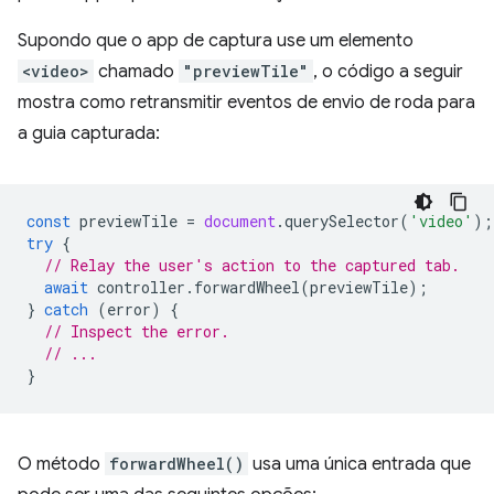
Supondo que o app de captura use um elemento
<video>
chamado
"previewTile"
, o código a seguir
mostra como retransmitir eventos de envio de roda para
a guia capturada:
const
previewTile
=
document
.
querySelector
(
'video'
);
try
{
// Relay the user's action to the captured tab.
await
controller
.
forwardWheel
(
previewTile
);
}
catch
(
error
)
{
// Inspect the error.
// ...
}
O método
forwardWheel()
usa uma única entrada que