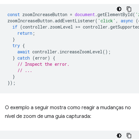
const
zoomIncreaseButton
=
document
.
getElementById
(
'
zoomIncreaseButton
.
addEventListener
(
'click'
,
async
(
if
(
controller
.
zoomLevel
>
=
controller
.
getSupporte
return
;
}
try
{
await
controller
.
increaseZoomLevel
();
}
catch
(
error
)
{
// Inspect the error.
// ...
}
});
O exemplo a seguir mostra como reagir a mudanças no
nível de zoom de uma guia capturada: