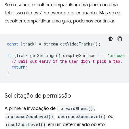
Se o usuário escolher compartilhar uma janela ou uma
tela, isso não está no escopo por enquanto. Mas se ele
escolher compartilhar uma guia, podemos continuar.
const
[
track
]
=
stream
.
getVideoTracks
();
if
(
track
.
getSettings
().
displaySurface
!==
'browser'
// Bail out early if the user didn't pick a tab.
return
;
}
Solicitação de permissão
A primeira invocação de
forwardWheel()
,
increaseZoomLevel()
,
decreaseZoomLevel()
ou
resetZoomLevel()
em um determinado objeto