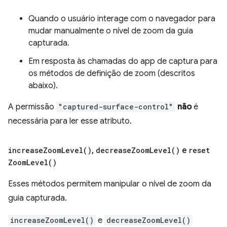
Quando o usuário interage com o navegador para
mudar manualmente o nível de zoom da guia
capturada.
Em resposta às chamadas do app de captura para
os métodos de definição de zoom (descritos
abaixo).
A permissão
"captured-surface-control"
não
é
necessária para ler esse atributo.
increase
Zoom
Level(
)
,
decrease
Zoom
Level(
)
e
reset
Zoom
Level(
)
Esses métodos permitem manipular o nível de zoom da
guia capturada.
increaseZoomLevel()
e
decreaseZoomLevel()