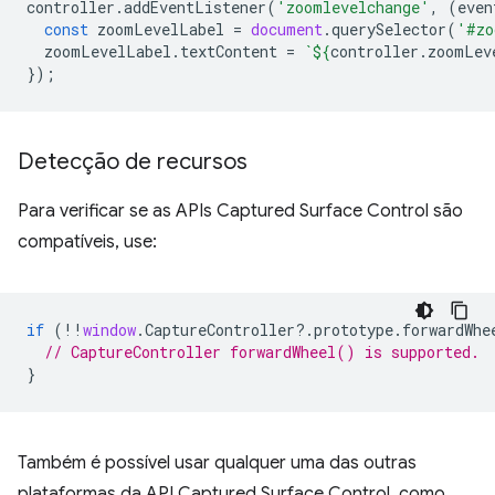
controller
.
addEventListener
(
'zoomlevelchange'
,
(
even
const
zoomLevelLabel
=
document
.
querySelector
(
'#zo
zoomLevelLabel
.
textContent
=
`
${
controller
.
zoomLev
});
Detecção de recursos
Para verificar se as APIs Captured Surface Control são
compatíveis, use:
if
(
!!
window
.
CaptureController
?
.
prototype
.
forwardWhe
// CaptureController forwardWheel() is supported.
}
Também é possível usar qualquer uma das outras
plataformas da API Captured Surface Control, como