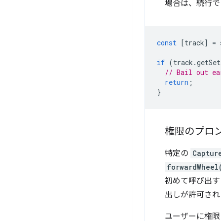
場合は、続行で
const
[
track
]
=
if
(
track
.
getSet
// Bail out ea
return
;
}
権限のプロ
特定の
Captur
forwardWheel
初めて呼び出す
出しが許可され
ユーザーに権限