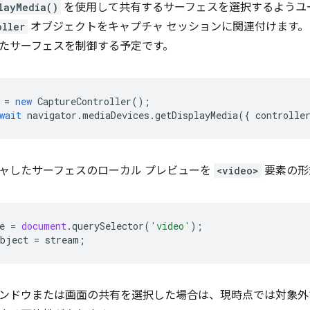
layMedia()
を使用して共有するサーフェスを選択するようユ
oller
オブジェクトをキャプチャ セッションに関連付けます
たサーフェスを制御する予定です。
=
new
CaptureController
();
wait
navigator
.
mediaDevices
.
getDisplayMedia
({
controlle
ャしたサーフェスのローカル プレビューを
<video>
要素の形
e
=
document
.
querySelector
(
'video'
);
bject
=
stream
;
ンドウまたは画面の共有を選択した場合は、現時点では対象外