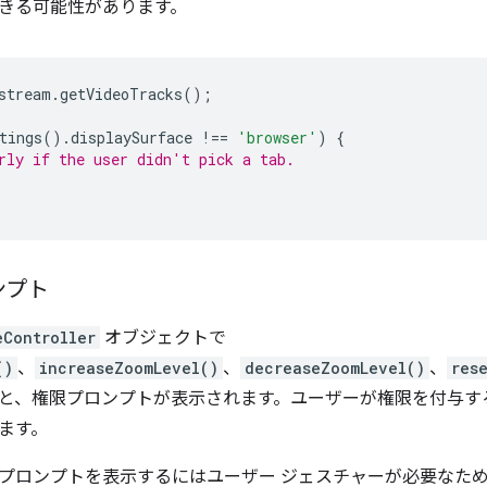
きる可能性があります。
stream
.
getVideoTracks
();
tings
().
displaySurface
!==
'browser'
)
{
rly if the user didn't pick a tab.
ンプト
eController
オブジェクトで
()
、
increaseZoomLevel()
、
decreaseZoomLevel()
、
res
と、権限プロンプトが表示されます。ユーザーが権限を付与す
ます。
プロンプトを表示するにはユーザー ジェスチャーが必要なた