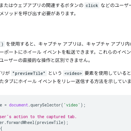
またはウェブアプリの関連するボタンの
click
などのユーザ
メソッドを呼び出す必要があります。
()
を使用すると、キャプチャ アプリは、キャプチャ アプリ
ーポートにホイール イベントを転送できます。これらのイベ
ユーザーの直接的な操作と区別できません。
プリが
"previewTile"
という
<video>
要素を使用していると
たタブにホイール イベントをリレー送信する方法を示してい
e
=
document
.
querySelector
(
'video'
);
ser's action to the captured tab.
er
.
forwardWheel
(
previewTile
);
{