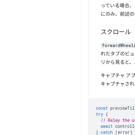
っている場合、
にのみ、前述の
スクロール
forwardWheel
れたタブのビュ
リから見ると、
キャプチャ ア
キャプチャされ
const
previewTil
try
{
// Relay the u
await
controll
}
catch
(
error
)