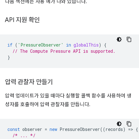
다음 섹션에는 사용 예가 나와 있습니다.
API 지원 확인
if
(
'PressureObserver'
in
globalThis
)
{
// The Compute Pressure API is supported.
}
압력 관찰자 만들기
압력 업데이트가 있을 때마다 실행할 콜백 함수를 사용하여 생
성자를 호출하여 압력 관찰자를 만듭니다.
const
observer
=
new
PressureObserver
((
records
)
=
>
{
/* ... */