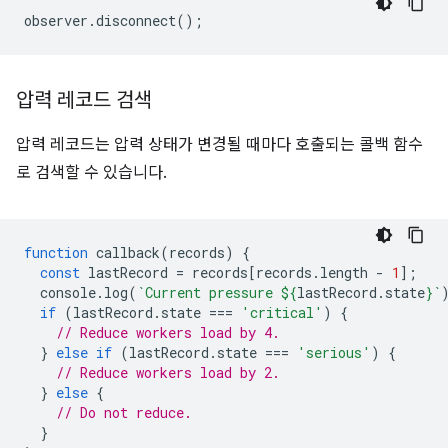
observer
.
disconnect
();
압력 레코드 검색
압력 레코드는 압력 상태가 변경될 때마다 호출되는 콜백 함수
로 검색할 수 있습니다.
function
callback
(
records
)
{
const
lastRecord
=
records
[
records
.
length
-
1
];
console
.
log
(
`Current pressure 
${
lastRecord
.
state
}
`
if
(
lastRecord
.
state
===
'critical'
)
{
// Reduce workers load by 4.
}
else
if
(
lastRecord
.
state
===
'serious'
)
{
// Reduce workers load by 2.
}
else
{
// Do not reduce.
}