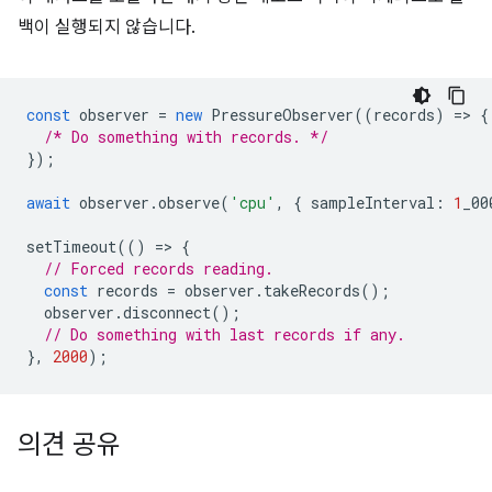
백이 실행되지 않습니다.
const
observer
=
new
PressureObserver
((
records
)
=
>
{
/* Do something with records. */
});
await
observer
.
observe
(
'cpu'
,
{
sampleInterval
:
1
_00
setTimeout
(()
=
>
{
// Forced records reading.
const
records
=
observer
.
takeRecords
();
observer
.
disconnect
();
// Do something with last records if any.
},
2000
);
의견 공유