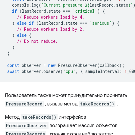
console
.
log
(
`Current pressure 
${
lastRecord
.
state
}
`
if
(
lastRecord
.
state
===
'critical'
)
{
// Reduce workers load by 4.
}
else
if
(
lastRecord
.
state
===
'serious'
)
{
// Reduce workers load by 2.
}
else
{
// Do not reduce.
}
}
const
observer
=
new
PressureObserver
(
callback
);
await
observer
.
observe
(
'cpu'
,
{
sampleInterval
:
1
_00
Пользователь также может принудительно прочитать
PressureRecord
, вызвав метод
takeRecords()
.
Метод
takeRecords()
интерфейса
PressureObserver
возвращает массив объектов
PressureRecords
, хранящихся в наблюдателе