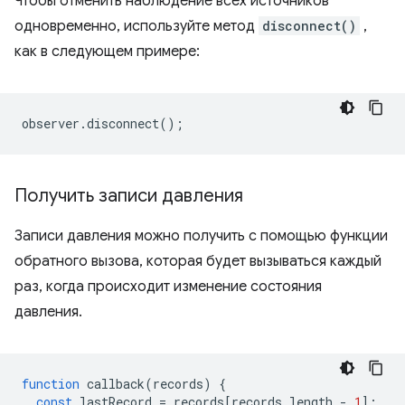
Чтобы отменить наблюдение всех источников
одновременно, используйте метод
disconnect()
,
как в следующем примере:
observer
.
disconnect
();
Получить записи давления
Записи давления можно получить с помощью функции
обратного вызова, которая будет вызываться каждый
раз, когда происходит изменение состояния
давления.
function
callback
(
records
)
{
const
lastRecord
=
records
[
records
.
length
-
1
];