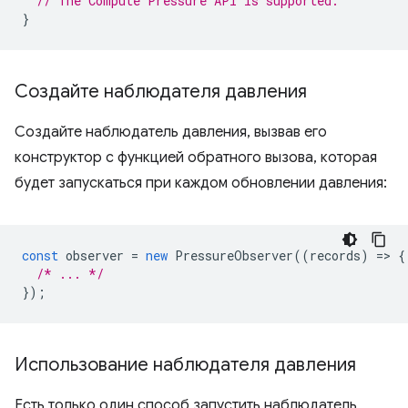
// The Compute Pressure API is supported.
}
Создайте наблюдателя давления
Создайте наблюдатель давления, вызвав его
конструктор с функцией обратного вызова, которая
будет запускаться при каждом обновлении давления:
const
observer
=
new
PressureObserver
((
records
)
=
>
{
/* ... */
});
Использование наблюдателя давления
Есть только один способ запустить наблюдатель