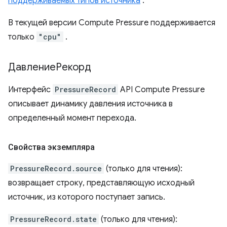
поддерживаемых типов источника
.
В текущей версии Compute Pressure поддерживается
только
"cpu"
.
ДавлениеРекорд
Интерфейс
PressureRecord
API Compute Pressure
описывает динамику давления источника в
определенный момент перехода.
Свойства экземпляра
PressureRecord.source
(только для чтения):
возвращает строку, представляющую исходный
источник, из которого поступает запись.
PressureRecord.state
(только для чтения):