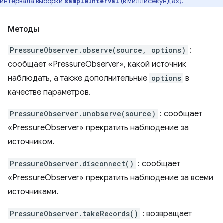
интервала выборки
(в миллисекундах).
sampleInterval
Методы
PressureObserver.observe(source, options)
:
сообщает «PressureObserver», какой источник
наблюдать, а также дополнительные
options
в
качестве параметров.
PressureObserver.unobserve(source)
: сообщает
«PressureObserver» прекратить наблюдение за
источником.
PressureObserver.disconnect()
: сообщает
«PressureObserver» прекратить наблюдение за всеми
источниками.
PressureObserver.takeRecords()
: возвращает