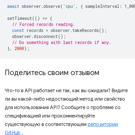
await
observer
.
observe
(
'cpu'
,
{
sampleInterval
:
1
_00
setTimeout
(()
=
>
{
// Forced records reading.
const
records
=
observer
.
takeRecords
();
observer
.
disconnect
();
// Do something with last records if any.
},
2000
);
Поделитесь своим отзывом
Что-то в API работает не так, как вы ожидали? Видите
ли вы какой-либо недостающий метод или свойство
для использования API? Сообщите о проблеме со
спецификацией или прокомментируйте
существующую в соответствующем
репозитории
GitHub
.