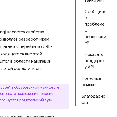
вании API.
Сообщить
о
проблеме
с
ing) касается свойства
реализаци
позволяет разработчикам
ей
длагается перейти по URL-
аходящегося вне этой
Показать
поддержк
ится в области навигации
у API
в этой области, и он
Полезные
ссылки
в обработанном манифесте.
scope"
контексте приложения во время
Благодарно
пользуется родительский путь
сти