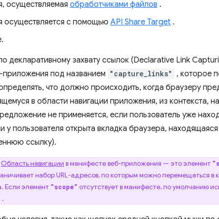
я, осуществляемая
обработчиками файлов
.
я осуществляется с помощью
API Share Target
.
.
 декларативному захвату ссылок (Declarative Link Captur
б-приложения под названием
"capture_links"
, которое 
определять, что должно происходить, когда браузеру пре
ящемуся в области навигации приложения, из контекста, н
предложение не применяется, если пользователь уже наход
и у пользователя открыта вкладка браузера, находящаяся 
еннюю ссылку).
Область навигации
в манифесте веб-приложения — это элемент
"
аничивает набор URL-адресов, по которым можно перемещаться в 
. Если элемент
отсутствует в манифесте, по умолчанию ис
"scope"
.
"