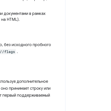
и документами в рамках
 на HTML).
о, без исходного пробного
//flags
.
используя дополнительное
я оно принимает строку или
ает первый поддерживаемый