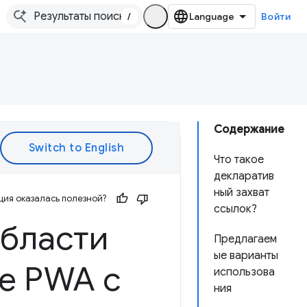
/
Войти
Содержание
Что такое
декларатив
ный захват
ия оказалась полезной?
ссылок?
области
Предлагаем
ые варианты
е PWA с
использова
ния