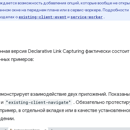
дается возможность добавления опций, которые вообще не открыва
анном окне на переднем плане или в сервис-воркере. Подробности
разделах о
и
.
existing-client-event
service-worker
ная версия Declarative Link Capturing фактически состои
нных примеров:
монстрирует взаимодействие двух приложений. Показаны
и
"existing-client-navigate"
. Обязательно протестир
пример, в отдельной вкладке или в качестве установленно
едении.