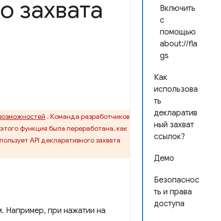
о захвата
Включить
с
помощью
about://fla
gs
Как
использова
ть
декларатив
 возможностей
. Команда разработчиков
ный захват
 этого функция была переработана, как
ссылок?
пользует API декларативного захвата
Демо
Безопаснос
ть и права
доступа
. Например, при нажатии на