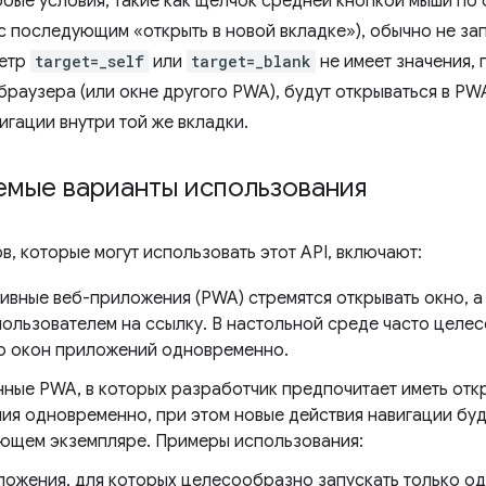
бые условия, такие как щелчок средней кнопкой мыши по 
с последующим «открыть в новой вкладке»), обычно не за
метр
target=_self
или
target=_blank
не имеет значения, 
браузера (или окне другого PWA), будут открываться в PW
игации внутри той же вкладки.
емые варианты использования
, которые могут использовать этот API, включают:
ивные веб-приложения (PWA) стремятся открывать окно, а 
пользователем на ссылку. В настольной среде часто целе
о окон приложений одновременно.
ные PWA, в которых разработчик предпочитает иметь отк
ия одновременно, при этом новые действия навигации буд
ющем экземпляре. Примеры использования:
ожения, для которых целесообразно запускать только од