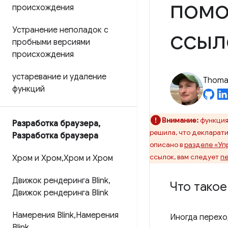
помо
происхождения
Устранение неполадок с
ссыл
пробными версиями
происхождения
устаревание и удаление
Thomas
функций
Внимание:
функция
Разработка браузера
,
решила, что декларати
Разработка браузера
описано в
разделе «Уп
ссылок, вам следует
пе
Хром и Хром
,
Хром и Хром
Движок рендеринга Blink
,
Что такое
Движок рендеринга Blink
Намерения Blink
,
Намерения
Иногда перехо
Blink