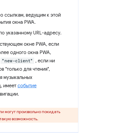
о ссылкам, ведущим к этой
рытия окна PWA.
по указанному URL-адресу.
ествующем окне PWA, если
более одного окна PWA,
к
"new-client"
, если ни
в "только для чтения",
ля музыкальных
д, имеет
событие
вигации.
ли могут произвольно покидать
акую ​​возможность.