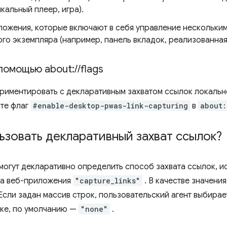
кальный плеер, игра).
ожения, которые включают в себя управление нескольким
го экземпляра (например, панель вкладок, реализованная
 помощью about:
/
/
flags
риментировать с декларативным захватом ссылок локальн
ите флаг
#enable-desktop-pwas-link-capturing
в
about:
ьзовать декларативный захват ссылок?
могут декларативно определить способ захвата ссылок, 
та веб-приложения
"capture_links"
. В качестве значени
 Если задан массив строк, пользовательский агент выбир
ске, по умолчанию —
"none"
.