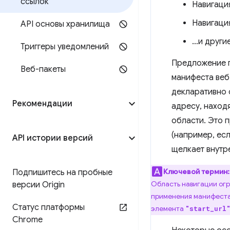
ссылок
Навигаци
Навигаци
API основы хранилища
…и другие
Триггеры уведомлений
Предложение по
Веб-пакеты
манифеста ве
декларативно 
Рекомендации
адресу, наход
области. Это 
(например, есл
API истории версий
щелкает внутр
Ключевой термин:
Подпишитесь на пробные
Область навигации огр
версии Origin
применения манифеста
Статус платформы
элемента
"start_url
Chrome