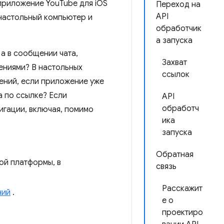
приложение YouTube для iOS
Переход на
API
настольный компьютер и
обработчик
а запуска
 а в сообщении чата,
Захват
ениями? В настольных
ссылок
ений, если приложение уже
а по ссылке? Если
API
обработч
игации, включая, помимо
ика
запуска
Обратная
ой платформы, в
связь
Расскажит
ний
.
е о
проектиро