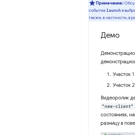
Примечание:
Обсуж
событие
в выбр
launch
также, в частности, в 
Демо
Демонстрацион
демонстрацио
Участок 1
Участок 2
Видеоролик де
"new-client"
состояниях, на
разницу в пов