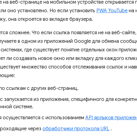
e на веб-странице на мобильном устройстве открывается 
сли оно установлено. Но если установить
PWA YouTube
на 
ку, она откроется во вкладке браузера.
тся сложнее. Что если ссылка появляется не на веб-сайте,
лучаете в одном из приложений Google для обмена сообщ
системах, где существует понятие отдельных окон прилож
ет ли создавать новое окно или вкладку для каждого клик
уществует множество способов отслеживания ссылок и нав
ующие:
по ссылкам с других веб-страниц.
с запускается из приложения, специфичного для конкретн
нной системе.
я осуществляется с использованием
API ярлыков приложе
проходящие через
обработчики протокола URL
.