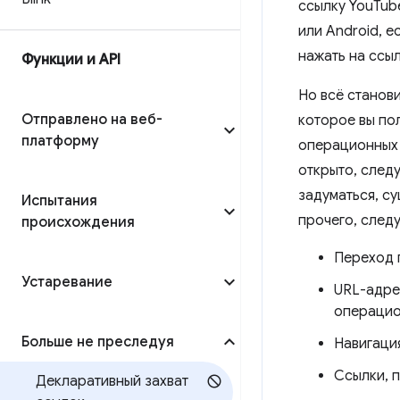
ссылку YouTub
или Android, е
нажать на ссыл
Функции и API
Но всё станови
Отправлено на веб-
которое вы по
платформу
операционных 
открыто, следу
задуматься, с
Испытания
прочего, след
происхождения
Переход 
Устаревание
URL-адре
операцио
Больше не преследуя
Навигаци
Ссылки, 
Декларативный захват