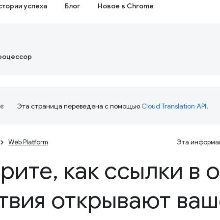
стории успеха
Блог
Новое в Chrome
роцессор
Эта страница переведена с помощью
Cloud Translation API
.
Web Platform
Эта информац
рите
,
как ссылки в 
твия открывают ваш