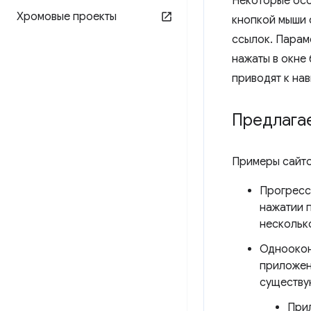
Некоторые осо
Хромовые проекты
кнопкой мыши 
ссылок. Пара
нажаты в окне 
приводят к нав
Предлага
Примеры сайтов
Прогресс
нажатии 
нескольк
Одноокон
приложен
существу
Прил