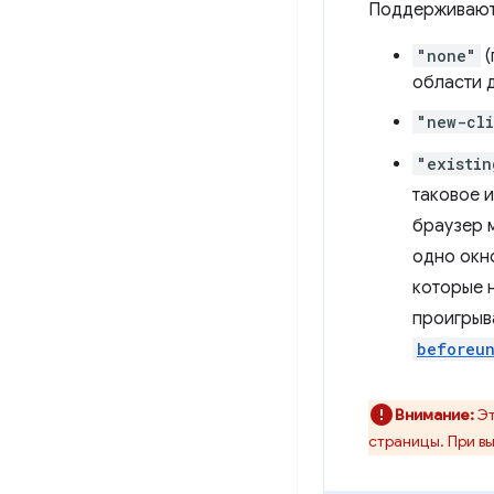
Поддерживают
"none"
(
области 
"new-cli
"existin
таковое и
браузер 
одно окно
которые н
проигрыв
beforeu
Внимание:
Эт
страницы. При вы