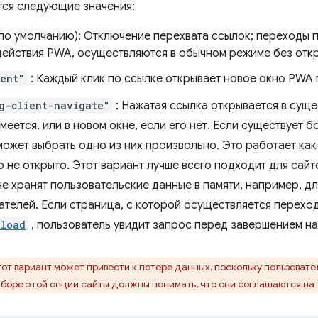
ся следующие значения:
по умолчанию): Отключение перехвата ссылок; переходы п
действия PWA, осуществляются в обычном режиме без отк
ent"
: Каждый клик по ссылке открывает новое окно PWA 
g-client-navigate"
: Нажатая ссылка открывается в сущ
меется, или в новом окне, если его нет. Если существует 
может выбрать одно из них произвольно. Это работает ка
 не открыто. Этот вариант лучше всего подходит для сайто
е хранят пользовательские данные в памяти, например, д
ателей. Если страница, с которой осуществляется перехо
nload
, пользователь увидит запрос перед завершением на
от вариант может привести к потере данных, поскольку пользовате
боре этой опции сайты должны понимать, что они соглашаются на т