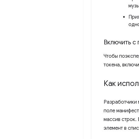
музы
Прил
одно
Включить с
Чтобы поэкспе
токена, включ
Как испол
Разработчики 
поле манифес
массив строк.
элемент в спи