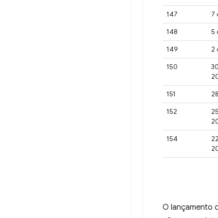
147
7 
148
5
149
2 
150
30
2
151
28
152
25
2
154
2
2
O lançamento c