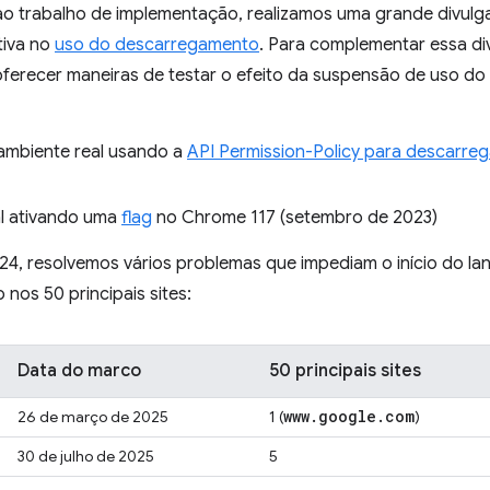
ao trabalho de implementação, realizamos uma grande divul
tiva no
uso do descarregamento
. Para complementar essa d
erecer maneiras de testar o efeito da suspensão de uso 
ambiente real usando a
API Permission-Policy para descarre
al ativando uma
flag
no Chrome 117 (setembro de 2023)
24, resolvemos vários problemas que impediam o início do la
nos 50 principais sites:
Data do marco
50 principais sites
www
.
google
.
com
26 de março de 2025
1 (
)
30 de julho de 2025
5