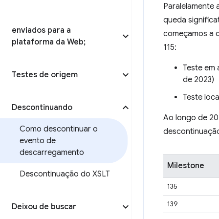
Paralelamente 
queda significa
enviados para a
começamos a of
plataforma da Web;
115:
Teste em 
Testes de origem
de 2023)
Teste loc
Descontinuando
Ao longo de 20
Como descontinuar o
descontinuação 
evento de
descarregamento
Milestone
Descontinuação do XSLT
135
139
Deixou de buscar