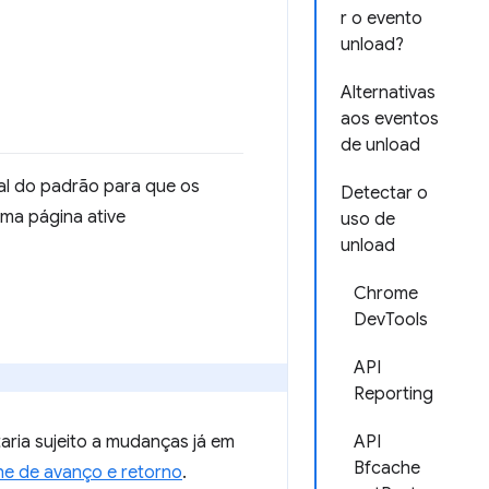
r o evento
unload?
Alternativas
aos eventos
de unload
l do padrão para que os
Detectar o
ma página ative
uso de
unload
Chrome
DevTools
API
Reporting
ia sujeito a mudanças já em
API
Bfcache
he de avanço e retorno
.