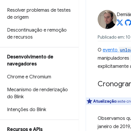
Resolver problemas de testes
Demián
de origem
Descontinuação e remoção
de recursos
Publicado em: 10 
O
evento
unlo
Desenvolvimento de
manipuladores
navegadores
explicitamente 
Chrome e Chromium
Cronogra
Mecanismo de renderização
do Blink
Atualização
:este c
Intenções do Blink
Observamos que
janeiro de 201
Recursos e APIs