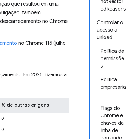
notRestor
gação que resultou em uma
edReasons
ivulgação, também
do descarregamento no Chrome
Controlar o
acesso a
unload
gamento
no Chrome 115 (julho
Política de
permissõe
s
nçamento. Em 2025, fizemos a
Política
empresaria
l
% de outras origens
Flags do
Chrome e
0
chaves da
0
linha de
comando