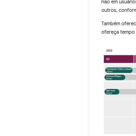
não em usuários
outros, confo
Também ofere
ofereça tempo s