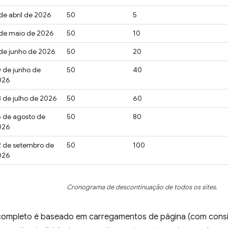
de abril de 2026
50
5
 de maio de 2026
50
10
de junho de 2026
50
20
 de junho de
50
40
026
 de julho de 2026
50
60
 de agosto de
50
80
026
2 de setembro de
50
100
026
Cronograma de descontinuação de todos os sites.
ompleto é baseado em carregamentos de página (com consis