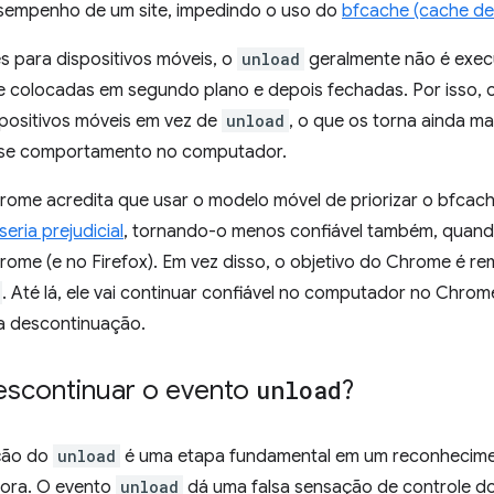
sempenho de um site, impedindo o uso do
bfcache (cache de
 para dispositivos móveis, o
unload
geralmente não é exec
 colocadas em segundo plano e depois fechadas. Por isso, 
positivos móveis em vez de
unload
, o que os torna ainda ma
se comportamento no computador.
rome acredita que usar o modelo móvel de priorizar o bfcac
seria prejudicial
, tornando-o menos confiável também, quand
hrome (e no Firefox). Em vez disso, o objetivo do Chrome é 
. Até lá, ele vai continuar confiável no computador no Chro
 a descontinuação.
escontinuar o evento
unload
?
ção do
unload
é uma etapa fundamental em um reconhecime
ora. O evento
unload
dá uma falsa sensação de controle do 