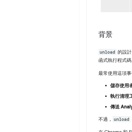
背景
unload
的設計
函式執行程式碼
最常使用這項事
儲存使用
執行清理
傳送 Anal
不過，
unload