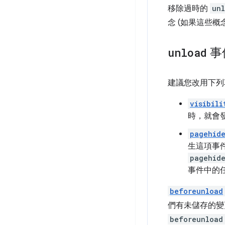
移除過時的
un
念 (如果這些概
unload
事
建議您改用下
visibili
時，就會
pagehid
生這項事
pagehid
事件中的
beforeunload
們有未儲存的變
beforeunload