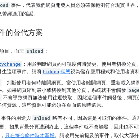
load
事件，代表我們網頁開發人員必須確保範例符合現實世界
念曾經適用的話)。
件的替代方案
列項目，而非
unload
：
tychange
：用於判斷網頁的可視度何時變更。使用者切換分頁
發生這項事件。請將
hidden
狀態
視為儲存應用程式和使用者資
e
：判斷使用者何時離開網頁。當使用者離開網頁、重新載入網
件。如果網頁縮到最小或切換到其他分頁，系統就不會觸發
pag
e
不會導致網頁無法使用往返快取，因此這個事件觸發後，網頁
任何資源，這些資源可能必須在頁面還原時還原。
事件的用途與
unload
略有不同，因為這是可取消的事件。通
更。如果背景分頁遭到終止，這個事件就不會觸發，因此也不可
，
只在符合條件時才新增
。請改用先前提及的事件，取代大部