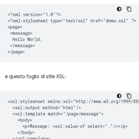
<?xml
version="1.0"?>

<?xml-stylesheet
type="text/xsl"
href="demo.xsl"
?>

Hello
</message>

e questo foglio di stile XSL:
<xsl:stylesheet
<xsl:output
<xsl:template
<p>Message:
<xsl:value-of
</xsl:template>
