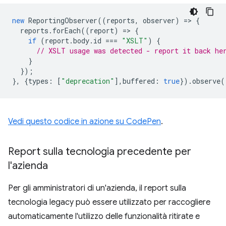
new
ReportingObserver
((
reports
,
observer
)
=
>
{
reports
.
forEach
((
report
)
=
>
{
if
(
report
.
body
.
id
===
"XSLT"
)
{
// XSLT usage was detected - report it back he
}
});
},
{
types
:
[
"deprecation"
],
buffered
:
true
}).
observe
(
Vedi questo codice in azione su CodePen
.
Report sulla tecnologia precedente per
l'azienda
Per gli amministratori di un'azienda, il report sulla
tecnologia legacy può essere utilizzato per raccogliere
automaticamente l'utilizzo delle funzionalità ritirate e