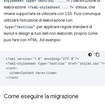
stylesheet type="text/xsl" ... ?>
) dall'istruzione di
elaborazione
<?xml-stylesheet ... ?>
stessa, che
rimane supportata se utilizzata con CSS. Puoi comunque
utilizzare l'istruzione di elaborazione con
type="text/css"
per applicare regole standard di
layout e design ai tuoi dati non elaborati, proprio come
puoi fare con HTML. Ad esempio:
<?xml
version="1.0"
encoding="UTF-8"?>

<?xml-stylesheet
type="text/css"
href="styles.css"?>

<item>Content
here</item>

Come eseguire la migrazione