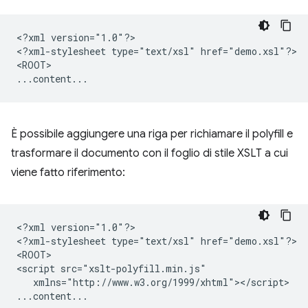
<?xml
version="1.0"?>

<?xml-stylesheet
type="text/xsl"
href="demo.xsl"?>

<ROOT>

È possibile aggiungere una riga per richiamare il polyfill e
trasformare il documento con il foglio di stile XSLT a cui
viene fatto riferimento:
<?xml
version="1.0"?>

<?xml-stylesheet
type="text/xsl"
href="demo.xsl"?>

<ROOT>

<script
xmlns="http://www.w3.org/1999/xhtml"></script>
