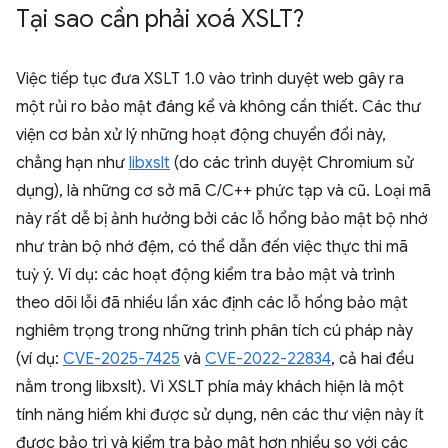
Tại sao cần phải xoá XSLT?
Việc tiếp tục đưa XSLT 1.0 vào trình duyệt web gây ra
một rủi ro bảo mật đáng kể và không cần thiết. Các thư
viện cơ bản xử lý những hoạt động chuyển đổi này,
chẳng hạn như
libxslt
(do các trình duyệt Chromium sử
dụng), là những cơ sở mã C/C++ phức tạp và cũ. Loại mã
này rất dễ bị ảnh hưởng bởi các lỗ hổng bảo mật bộ nhớ
như tràn bộ nhớ đệm, có thể dẫn đến việc thực thi mã
tuỳ ý. Ví dụ: các hoạt động kiểm tra bảo mật và trình
theo dõi lỗi đã nhiều lần xác định các lỗ hổng bảo mật
nghiêm trọng trong những trình phân tích cú pháp này
(ví dụ:
CVE-2025-7425
và
CVE-2022-22834
, cả hai đều
nằm trong libxslt). Vì XSLT phía máy khách hiện là một
tính năng hiếm khi được sử dụng, nên các thư viện này ít
được bảo trì và kiểm tra bảo mật hơn nhiều so với các