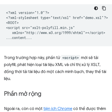
<?xml
version="1.0"?>

<?xml-stylesheet
type="text/xsl"
href="demo.xsl"?>

<ROOT>

<script
xmlns="http://www.w3.org/1999/xhtml"></script>

Trong trường hợp này, phần tử
<script>
mới sẽ tải
polyfill, phát hiện loại tài liệu XML và chỉ thị xử lý XSLT,
đồng thời tải tài liệu đó một cách minh bạch, thay thế tài
liệu.
Phần mở rộng
Ngoài ra, còn có một
tiện ích Chrome
có thể được thêm