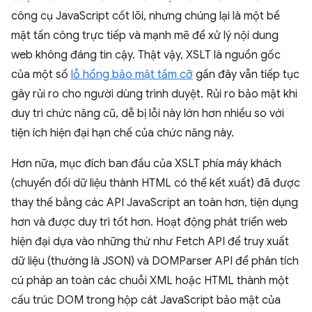
công cụ JavaScript cốt lõi, nhưng chúng lại là một bề
mặt tấn công trực tiếp và mạnh mẽ để xử lý nội dung
web không đáng tin cậy. Thật vậy, XSLT là nguồn gốc
của một số
lỗ hổng bảo mật tầm cỡ
gần đây vẫn tiếp tục
gây rủi ro cho người dùng trình duyệt. Rủi ro bảo mật khi
duy trì chức năng cũ, dễ bị lỗi này lớn hơn nhiều so với
tiện ích hiện đại hạn chế của chức năng này.
Hơn nữa, mục đích ban đầu của XSLT phía máy khách
(chuyển đổi dữ liệu thành HTML có thể kết xuất) đã được
thay thế bằng các API JavaScript an toàn hơn, tiện dụng
hơn và được duy trì tốt hơn. Hoạt động phát triển web
hiện đại dựa vào những thứ như Fetch API để truy xuất
dữ liệu (thường là JSON) và DOMParser API để phân tích
cú pháp an toàn các chuỗi XML hoặc HTML thành một
cấu trúc DOM trong hộp cát JavaScript bảo mật của