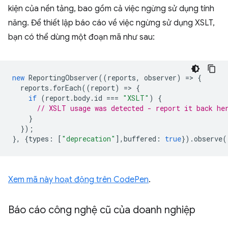
kiện của nền tảng, bao gồm cả việc ngừng sử dụng tính
năng. Để thiết lập báo cáo về việc ngừng sử dụng XSLT,
bạn có thể dùng một đoạn mã như sau:
new
ReportingObserver
((
reports
,
observer
)
=
>
{
reports
.
forEach
((
report
)
=
>
{
if
(
report
.
body
.
id
===
"XSLT"
)
{
// XSLT usage was detected - report it back he
}
});
},
{
types
:
[
"deprecation"
],
buffered
:
true
}).
observe
(
Xem mã này hoạt động trên CodePen
.
Báo cáo công nghệ cũ của doanh nghiệp