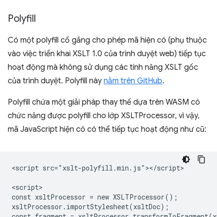
Polyfill
Có một polyfill cố gắng cho phép mã hiện có (phụ thuộc
vào việc triển khai XSLT 1.0 của trình duyệt web) tiếp tục
hoạt động mà không sử dụng các tính năng XSLT gốc
của trình duyệt. Polyfill này
nằm trên GitHub
.
Polyfill chứa một giải pháp thay thế dựa trên WASM có
chức năng được polyfill cho lớp XSLTProcessor, vì vậy,
mã JavaScript hiện có có thể tiếp tục hoạt động như cũ:
<script src="xslt-polyfill.min.js"></script>

<script>

const xsltProcessor = new XSLTProcessor();

xsltProcessor.importStylesheet(xsltDoc);

const fragment = xsltProcessor.transformToFragment(x