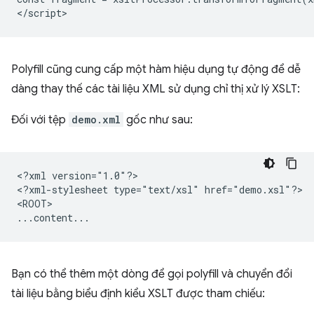
Polyfill cũng cung cấp một hàm hiệu dụng tự động để dễ
dàng thay thế các tài liệu XML sử dụng chỉ thị xử lý XSLT:
Đối với tệp
demo.xml
gốc như sau:
<?xml
version="1.0"?>

<?xml-stylesheet
type="text/xsl"
href="demo.xsl"?>

<ROOT>

Bạn có thể thêm một dòng để gọi polyfill và chuyển đổi
tài liệu bằng biểu định kiểu XSLT được tham chiếu: