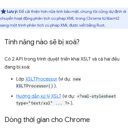
Lưu ý:
Để cải thiện hơn nữa tính bảo mật, chúng tôi cũng dự định di
chuyển hoạt động phân tích cú pháp XML trong Chrome từ libxml2
sang một trình phân tích cú pháp XML được viết bằng Rust.
Tính năng nào sẽ bị xoá?
Có 2 API trong trình duyệt triển khai XSLT và cả hai đều
đang bị xoá:
Lớp
XSLTProcessor
(ví dụ:
new
XSLTProcessor()
).
Hướng dẫn xử lý XSLT
(ví dụ:
<?xml-stylesheet
type="text/xsl" ... ?>
).
Dòng thời gian cho Chrome