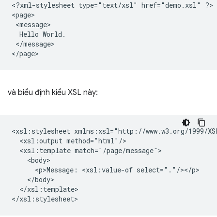
<?xml-stylesheet
type="text/xsl"
href="demo.xsl"
?>

Hello
</message>

và biểu định kiểu XSL này:
<xsl:stylesheet
<xsl:output
<xsl:template
<p>Message:
<xsl:value-of
</xsl:template>
