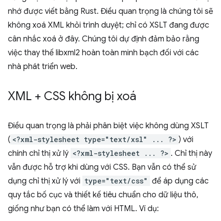
nhớ được viết bằng Rust. Điều quan trọng là chúng tôi sẽ
không xoá XML khỏi trình duyệt; chỉ có XSLT đang được
cân nhắc xoá ở đây. Chúng tôi dự định đảm bảo rằng
việc thay thế libxml2 hoàn toàn minh bạch đối với các
nhà phát triển web.
XML + CSS không bị xoá
Điều quan trọng là phải phân biệt việc không dùng XSLT
(
<?xml-stylesheet type="text/xsl" ... ?>
) với
chính chỉ thị xử lý
<?xml-stylesheet ... ?>
. Chỉ thị này
vẫn được hỗ trợ khi dùng với CSS. Bạn vẫn có thể sử
dụng chỉ thị xử lý với
type="text/css"
để áp dụng các
quy tắc bố cục và thiết kế tiêu chuẩn cho dữ liệu thô,
giống như bạn có thể làm với HTML. Ví dụ: