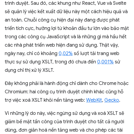
trình duyệt. Sau đó, các khung như React, Vue và Svelte
sẽ quản lý việc kết xuất dữ liệu này một cách hiệu quả và
an toàn. Chuỗi công cụ hiện đại này đang được phát
triển tích cực, hưởng lợi từ khoản đầu tư lớn vào bảo mật
trong các công cụ JavaScript và là những gì mà hầu hết
các nhà phát triển web hiện đang sử dụng. Thật vậy,
ngày nay, chỉ có khoảng
0,02%
số lượt tải trang web
thực sự sử dụng XSLT, trong đó chưa đến
0,001%
sử
dụng chỉ thị xử lý XSLT.
Đây không phải là hành động chỉ dành cho Chrome hoặc
Chromium: hai công cụ trình duyệt chính khác cũng hỗ
trợ việc xoá XSLT khỏi nền tảng web:
WebKit
,
Gecko
.
Vì những lý do này, việc ngừng sử dụng và xoá XSLT sẽ
giảm bề mặt tấn công của trình duyệt cho tất cả người
dùng, đơn giản hoá nền tảng web và cho phép các tài