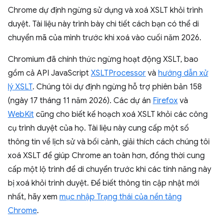
Chrome dự định ngừng sử dụng và xoá XSLT khỏi trình
duyệt. Tài liệu này trình bày chi tiết cách bạn có thể di
chuyển mã của mình trước khi xoá vào cuối năm 2026.
Chromium đã chính thức ngừng hoạt động XSLT, bao
gồm cả API JavaScript
XSLTProcessor
và
hướng dẫn xử
lý XSLT
. Chúng tôi dự định ngừng hỗ trợ phiên bản 158
(ngày 17 tháng 11 năm 2026). Các dự án
Firefox
và
WebKit
cũng cho biết kế hoạch xoá XSLT khỏi các công
cụ trình duyệt của họ. Tài liệu này cung cấp một số
thông tin về lịch sử và bối cảnh, giải thích cách chúng tôi
xoá XSLT để giúp Chrome an toàn hơn, đồng thời cung
cấp một lộ trình để di chuyển trước khi các tính năng này
bị xoá khỏi trình duyệt. Để biết thông tin cập nhật mới
nhất, hãy xem
mục nhập Trạng thái của nền tảng
Chrome
.