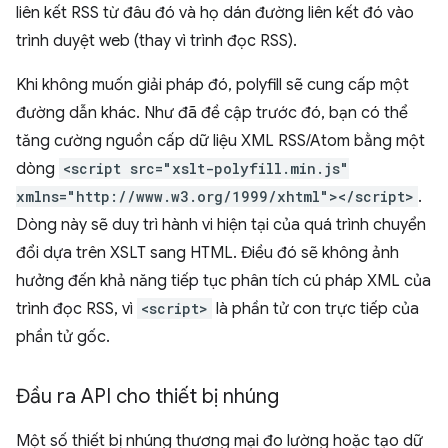
liên kết RSS từ đâu đó và họ dán đường liên kết đó vào
trình duyệt web (thay vì trình đọc RSS).
Khi không muốn giải pháp đó, polyfill sẽ cung cấp một
đường dẫn khác. Như đã đề cập trước đó, bạn có thể
tăng cường nguồn cấp dữ liệu XML RSS/Atom bằng một
dòng
<script src="xslt-polyfill.min.js"
xmlns="http://www.w3.org/1999/xhtml"></script>
.
Dòng này sẽ duy trì hành vi hiện tại của quá trình chuyển
đổi dựa trên XSLT sang HTML. Điều đó sẽ không ảnh
hưởng đến khả năng tiếp tục phân tích cú pháp XML của
trình đọc RSS, vì
<script>
là phần tử con trực tiếp của
phần tử gốc.
Đầu ra API cho thiết bị nhúng
Một số thiết bị nhúng thương mại đo lường hoặc tạo dữ