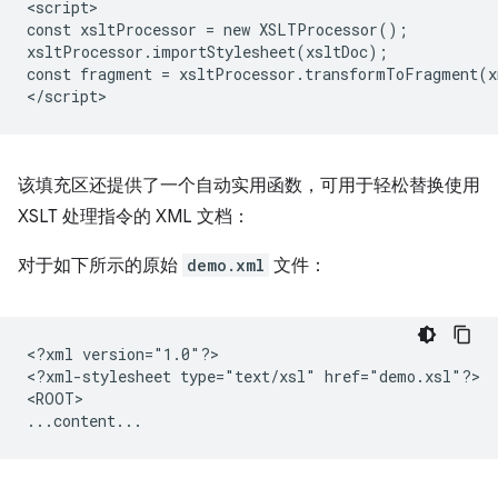
<script>

const xsltProcessor = new XSLTProcessor();

xsltProcessor.importStylesheet(xsltDoc);

const fragment = xsltProcessor.transformToFragment(x
该填充区还提供了一个自动实用函数，可用于轻松替换使用
XSLT 处理指令的 XML 文档：
对于如下所示的原始
demo.xml
文件：
<?xml
version="1.0"?>

<?xml-stylesheet
type="text/xsl"
href="demo.xsl"?>

<ROOT>
