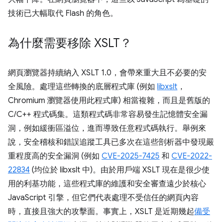
技術已大幅取代 Flash 的角色。
為什麼需要移除 XSLT？
網頁瀏覽器持續納入 XSLT 1.0，會帶來重大且不必要的安
全風險。處理這些轉換的底層程式庫 (例如
libxslt
，
Chromium 瀏覽器使用此程式庫) 相當複雜，而且是舊版的
C/C++ 程式碼集。這類程式碼非常容易發生記憶體安全漏
洞，例如緩衝區溢位，進而導致任意程式碼執行。舉例來
說，安全稽核和錯誤追蹤工具已多次在這些剖析器中發現嚴
重程度高的安全漏洞 (例如
CVE-2025-7425
和
CVE-2022-
22834
(均位於 libxslt 中)。由於用戶端 XSLT 現在是很少使
用的利基功能，這些程式庫的維護和安全審查遠少於核心
JavaScript 引擎，但它們代表處理不受信任的網頁內容
時，直接且強大的攻擊面。事實上，XSLT 是近期幾起
備受