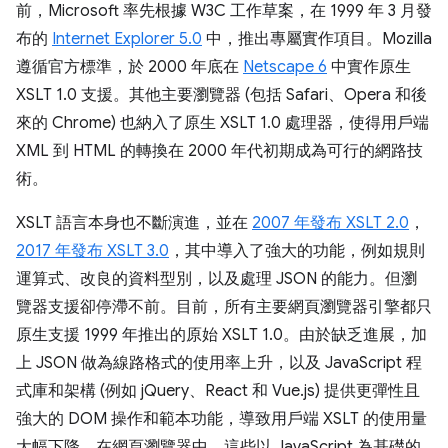
前，Microsoft 率先根據 W3C 工作草案，在 1999 年 3 月發
布的
Internet Explorer 5.0
中，推出專屬實作項目。Mozilla
遵循官方標準，於 2000 年底在
Netscape 6
中實作原生
XSLT 1.0 支援。其他主要瀏覽器 (包括 Safari、Opera 和後
來的 Chrome) 也納入了原生 XSLT 1.0 處理器，使得用戶端
XML 到 HTML 的轉換在 2000 年代初期成為可行的網路技
術。
XSLT 語言本身也不斷演進，並在
2007 年發布 XSLT 2.0
，
2017 年發布 XSLT 3.0
，其中導入了強大的功能，例如規則
運算式、改良的資料型別，以及處理 JSON 的能力。但瀏
覽器支援卻停滯不前。目前，所有主要網頁瀏覽器引擎都只
原生支援 1999 年推出的原始 XSLT 1.0。由於缺乏進展，加
上 JSON 做為線路格式的使用率上升，以及 JavaScript 程
式庫和架構 (例如 jQuery、React 和 Vue.js) 提供更彈性且
強大的 DOM 操作和範本功能，導致用戶端 XSLT 的使用量
大幅下降。在網頁瀏覽器中，這些以 JavaScript 為基礎的