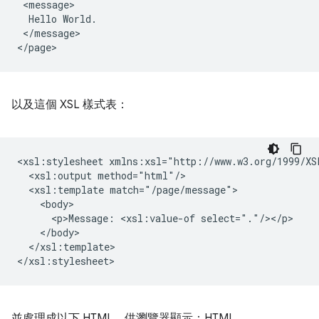
Hello
</message>

以及這個 XSL 樣式表：
<xsl:stylesheet
<xsl:output
<xsl:template
<p>Message:
<xsl:value-of
</xsl:template>

並處理成以下 HTML，供瀏覽器顯示：HTML