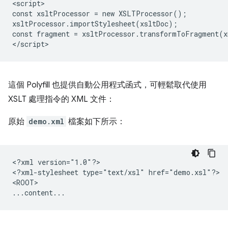
<script>

const xsltProcessor = new XSLTProcessor();

xsltProcessor.importStylesheet(xsltDoc);

const fragment = xsltProcessor.transformToFragment(x
這個 Polyfill 也提供自動公用程式函式，可輕鬆取代使用
XSLT 處理指令的 XML 文件：
原始
demo.xml
檔案如下所示：
<?xml
version="1.0"?>

<?xml-stylesheet
type="text/xsl"
href="demo.xsl"?>

<ROOT>
