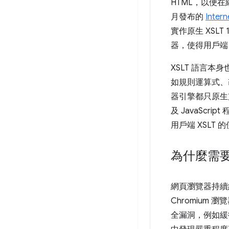
HTML，以便在網
月發布的
Intern
實作原生 XSLT 
器，使得用戶端 
XSLT 語言本
如規則運算式、
器引擎都只原生支
及 JavaScri
用戶端 XSLT 
為什麼需要
網頁瀏覽器持續納
Chromium
全漏洞，例如緩