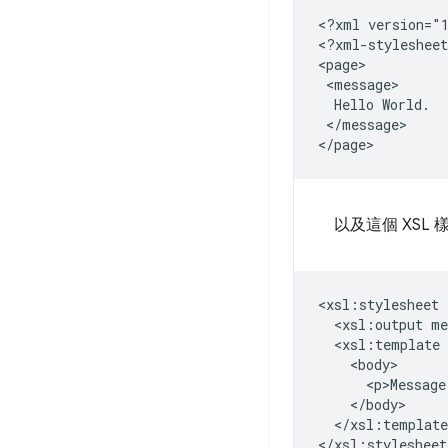
<?xml
version="1
<?xml-stylesheet
Hello
</message>

以及這個 XSL 
<xsl:stylesheet
<xsl:output
<xsl:template
<p>Message
</xsl:template