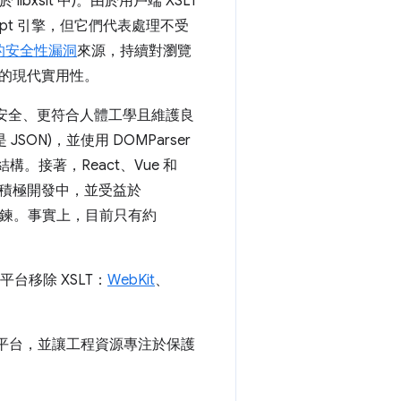
 libxslt 中)。由於用戶端 XSLT
ipt 引擎，但它們代表處理不受
的安全性漏洞
來源，持續對瀏覽
的現代實用性。
有更安全、更符合人體工學且維護良
 JSON)，並使用 DOMParser
 結構。接著，React、Vue 和
在積極開發中，並受益於
工具鍊。事實上，目前只有約
平台移除 XSLT：
WebKit
、
路平台，並讓工程資源專注於保護