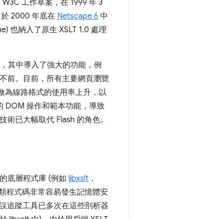
3C 工作草案，在 1999 年 3
於 2000 年底在
Netscape 6
中
e) 也納入了原生 XSLT 1.0 處理
，其中導入了強大的功能，例
滯不前。目前，所有主要網頁瀏覽
ON 做為線路格式的使用率上升，以
性且強大的 DOM 操作和範本功能，導致
技術已大幅取代 Flash 的角色。
的底層程式庫 (例如
libxslt
，
集。這類程式碼非常容易發生記憶體安
誤追蹤工具已多次在這些剖析器