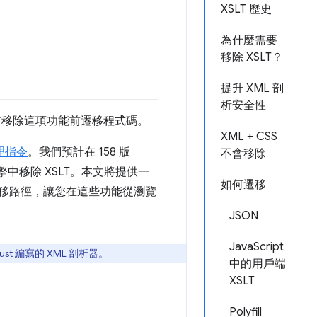
XSLT 歷史
為什麼需要
移除 XSLT？
提升 XML 剖
析安全性
年底前移除這項功能前遷移程式碼。
XML + CSS
處理指令
。我們預計在 158 版
不會移除
中移除 XSLT。本文將提供一
如何遷移
供遷移路徑，讓您在這些功能從瀏覽
JSON
JavaScript
st 編寫的 XML 剖析器。
中的用戶端
XSLT
Polyfill