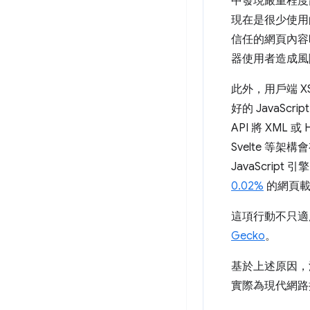
中發現嚴重程度
現在是很少使用的
信任的網頁內容
器使用者造成風
此外，用戶端 
好的 JavaScr
API 將 XML 
Svelte 
JavaScri
0.02%
的網頁載
這項行動不只適用
Gecko
。
基於上述原因，
實際為現代網路