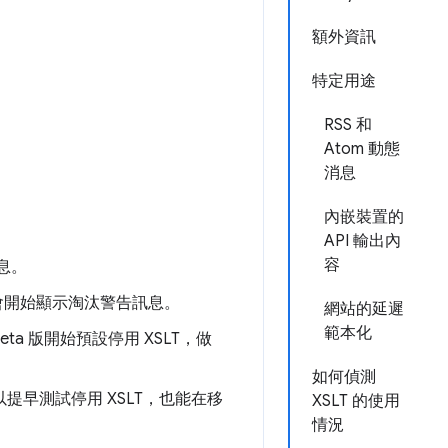
額外資訊
特定用途
RSS 和
Atom 動態
消息
內嵌裝置的
API 輸出內
容
訊息。
ouse 會開始顯示淘汰警告訊息。
網站的延遲
範本化
Beta 版開始預設停用 XSLT，做
如何偵測
 企業可以提早測試停用 XSLT，也能在移
XSLT 的使用
情況