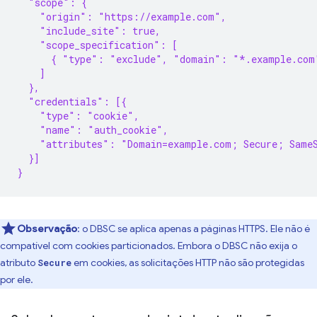
  "scope": {
    "origin": "https://example.com",
    "include_site": true,
    "scope_specification": [
      { "type": "exclude", "domain": "*.example.com
    ]
  },
  "credentials": [{
    "type": "cookie",
    "name": "auth_cookie",
    "attributes": "Domain=example.com; Secure; Same
  }]
}
Observação
:
o DBSC se aplica apenas a páginas HTTPS. Ele não é
compatível com cookies particionados. Embora o DBSC não exija o
atributo
em cookies, as solicitações HTTP não são protegidas
Secure
por ele.