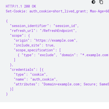
HTTP/1.1 200 OK
Set-Cookie: auth_cookie=short_lived_grant; Max-Age=6
{
  "session_identifier": "session_id",
  "refresh_url": "/RefreshEndpoint",
  "scope": {
    "origin": "https://example.com",
    "include_site": true,
    "scope_specification": [
      { "type": "exclude", "domain": "*.example.com
    ]
  },
  "credentials": [{
    "type": "cookie",
    "name": "auth_cookie",
    "attributes": "Domain=example.com; Secure; Same
  }]
}