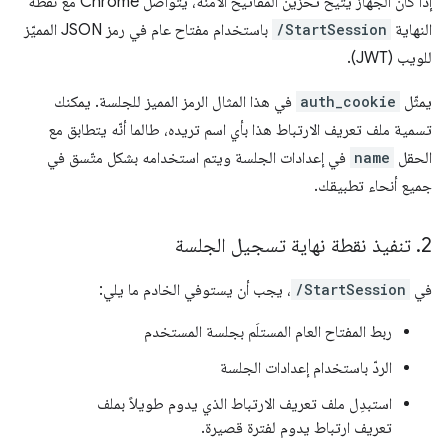
إذا كان الجهاز يتيح تخزين المفاتيح الآمنة، يتواصل Chrome مع نقطة
النهاية
/StartSession
باستخدام مفتاح عام في رمز JSON المميّز
للويب (JWT).
يمثّل
auth_cookie
في هذا المثال الرمز المميز للجلسة. يمكنك
تسمية ملف تعريف الارتباط هذا بأي اسم تريده، طالما أنّه يتطابق مع
الحقل
name
في إعدادات الجلسة ويتم استخدامه بشكل متّسق في
جميع أنحاء تطبيقك.
2
.
تنفيذ نقطة نهاية تسجيل الجلسة
في
/StartSession
، يجب أن يستوفي الخادم ما يلي:
ربط المفتاح العام المستلَم بجلسة المستخدم
الردّ باستخدام إعدادات الجلسة
استبدِل ملف تعريف الارتباط الذي يدوم طويلاً بملف
تعريف ارتباط يدوم لفترة قصيرة.