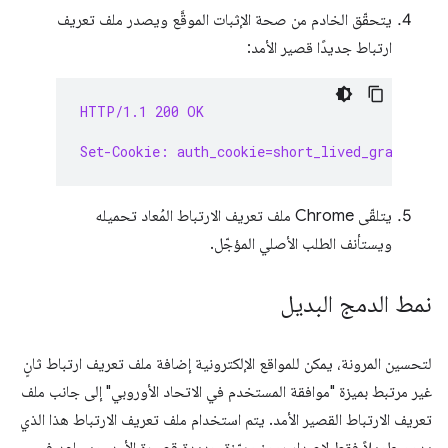
يتحقّق الخادم من صحة الإثبات الموقَّع ويصدر ملف تعريف
ارتباط جديدًا قصير الأمد:
HTTP/1.1 200 OK
Set-Cookie: auth_cookie=short_lived_grant; Ma
يتلقّى Chrome ملف تعريف الارتباط المُعاد تحميله
ويستأنف الطلب الأصلي المؤجّل.
نمط الدمج البديل
لتحسين المرونة، يمكن للمواقع الإلكترونية إضافة ملف تعريف ارتباط ثانٍ
غير مرتبط بميزة "موافقة المستخدم في الاتحاد الأوروبي" إلى جانب ملف
تعريف الارتباط القصير الأمد. يتم استخدام ملف تعريف الارتباط هذا الذي
يدوم طويلاً فقط لإصدار رموز مميّزة جديدة قصيرة الأمد، ويساعد في