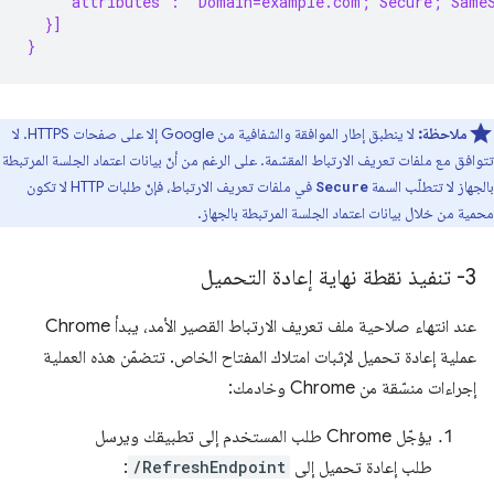
    "attributes": "Domain=example.com; Secure; Same
  }]
}
ملاحظة:
لا ينطبق إطار الموافقة والشفافية من Google إلا على صفحات HTTPS. لا
تتوافق مع ملفات تعريف الارتباط المقسّمة. على الرغم من أنّ بيانات اعتماد الجلسة المرتبطة
بالجهاز لا تتطلّب السمة
في ملفات تعريف الارتباط، فإنّ طلبات HTTP لا تكون
Secure
محمية من خلال بيانات اعتماد الجلسة المرتبطة بالجهاز.
3- تنفيذ نقطة نهاية إعادة التحميل
عند انتهاء صلاحية ملف تعريف الارتباط القصير الأمد، يبدأ Chrome
عملية إعادة تحميل لإثبات امتلاك المفتاح الخاص. تتضمّن هذه العملية
إجراءات منسّقة من Chrome وخادمك:
يؤجّل Chrome طلب المستخدم إلى تطبيقك ويرسل
طلب إعادة تحميل إلى
/RefreshEndpoint
: