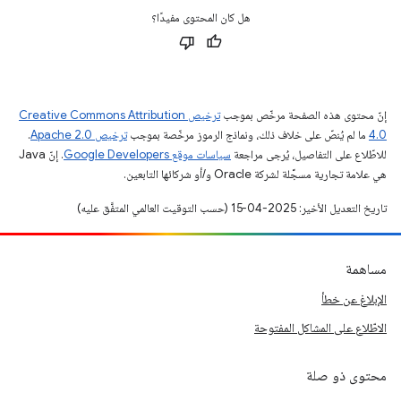
هل كان المحتوى مفيدًا؟
إنّ محتوى هذه الصفحة مرخّص بموجب
ترخيص Creative Commons Attribution
4.0‏
ما لم يُنصّ على خلاف ذلك، ونماذج الرموز مرخّصة بموجب
ترخيص Apache 2.0‏
.
للاطّلاع على التفاصيل، يُرجى مراجعة
سياسات موقع Google Developers‏
. إنّ Java
هي علامة تجارية مسجَّلة لشركة Oracle و/أو شركائها التابعين.
تاريخ التعديل الأخير: 2025-04-15 (حسب التوقيت العالمي المتفَّق عليه)
مساهمة
الإبلاغ عن خطأ
الاطّلاع على المشاكل المفتوحة
محتوى ذو صلة