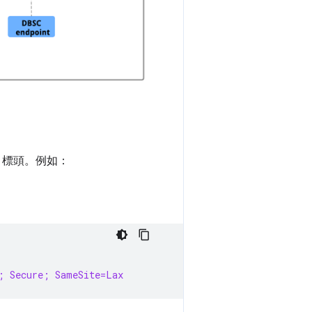
標頭。例如：
; Secure; SameSite=Lax