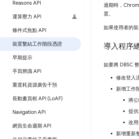
Reasons API
過期時，Chro
置。
運算壓力 API
如果使用者的裝
條件式焦點 API
裝置繫結工作階段憑證
導入程序
早期提示
如要將 DBS
手寫辨識 API
修改登入
重度耗資源廣告干預
新增工作
長動畫頁框 API (Lo
AF)
將公
提供
Navigation API
改用短
網頁生命週期 API
新增重新整