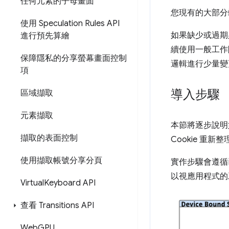
任何元素的子母畫面
您現有的大部分
使用 Speculation Rules API
如果缺少或過期必
進行預先算繪
續使用一般工作階
保障隱私的分享螢幕畫面控制
邏輯進行少量變
項
導入步驟
區域擷取
元素擷取
本節將逐步說明
擷取的表面控制
Cookie 
使用擷取帳號分享分頁
實作步驟會遵循已
以視應用程式的
Virtual
Keyboard API
查看 Transitions API
Web
GPU