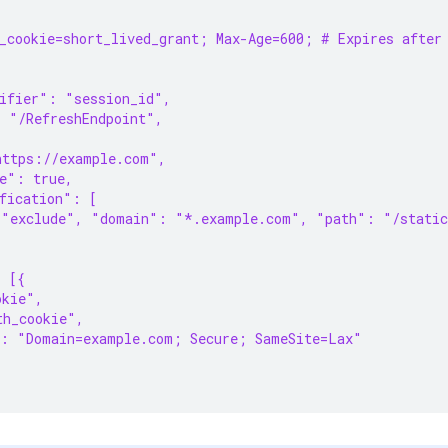
h_cookie=short_lived_grant; Max-Age=600; # Expires after
tifier": "session_id",
: "/RefreshEndpoint",
https://example.com",
e": true,
fication": [
 "exclude", "domain": "*.example.com", "path": "/stati
: [{
okie",
th_cookie",
": "Domain=example.com; Secure; SameSite=Lax"