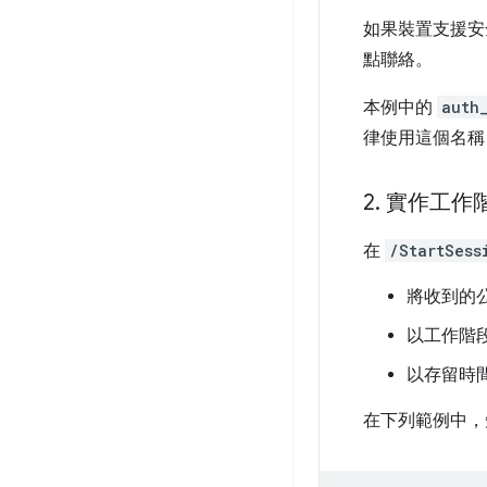
如果裝置支援安全金
點聯絡。
本例中的
auth
律使用這個名稱，
2
.
實作工作
在
/StartSess
將收到的
以工作階
以存留時間較
在下列範例中，短期