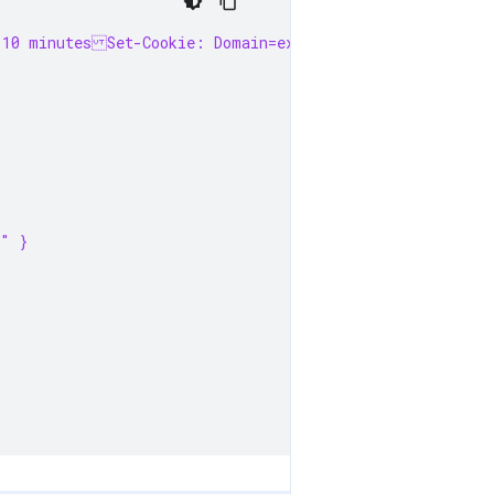
 10 minutesSet-Cookie: Domain=example.com; Secure; Sam
c" }