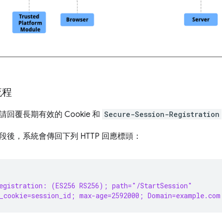
流程
回覆長期有效的 Cookie 和
Secure-Session-Registration
後，系統會傳回下列 HTTP 回應標頭：
egistration: (ES256 RS256); path="/StartSession"
_cookie=session_id; max-age=2592000; Domain=example.com