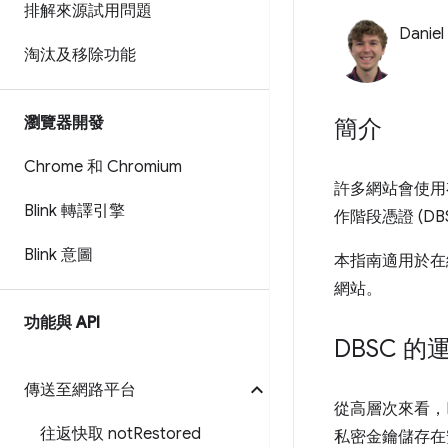
排解來源試用問題
Daniel
淘汰及移除功能
瀏覽器開發
簡介
Chrome 和 Chromium
許多網站會使用存
Blink 轉譯引擎
作階段憑證 (
Blink 意圖
本指南適用於在
網站。
功能與 API
DBSC 的
傳送至網路平台
從高層次來看，
往返快取 not
Restored
私密金鑰儲存在