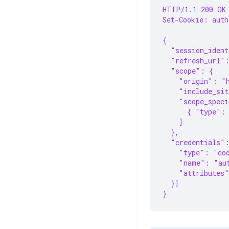
HTTP/1.1 200 OK
Set-Cookie: aut
{
  "session_iden
  "refresh_url"
  "scope": {
    "origin": "
    "include_sit
    "scope_speci
      { "type":
    ]
  },
  "credentials"
    "type": "co
    "name": "au
    "attributes
  }]
}