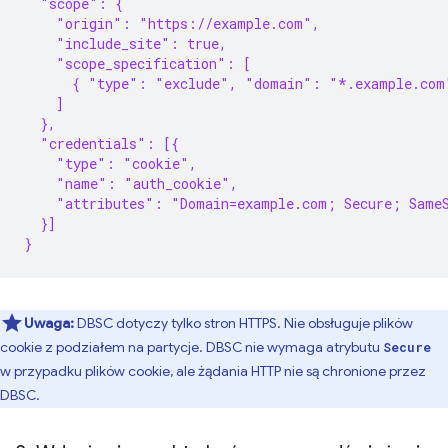
  "scope": {
    "origin": "https://example.com",
    "include_site": true,
    "scope_specification": [
      { "type": "exclude", "domain": "*.example.com
    ]
  },
  "credentials": [{
    "type": "cookie",
    "name": "auth_cookie",
    "attributes": "Domain=example.com; Secure; Same
  }]
}
Uwaga:
DBSC dotyczy tylko stron HTTPS. Nie obsługuje plików
cookie z podziałem na partycje. DBSC nie wymaga atrybutu
Secure
w przypadku plików cookie, ale żądania HTTP nie są chronione przez
DBSC.