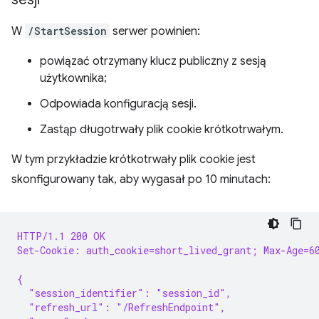
W
/StartSession
serwer powinien:
powiązać otrzymany klucz publiczny z sesją
użytkownika;
Odpowiada konfiguracją sesji.
Zastąp długotrwały plik cookie krótkotrwałym.
W tym przykładzie krótkotrwały plik cookie jest
skonfigurowany tak, aby wygasał po 10 minutach:
HTTP/1.1 200 OK
Set-Cookie: auth_cookie=short_lived_grant; Max-Age=6
{
  "session_identifier": "session_id",
  "refresh_url": "/RefreshEndpoint",