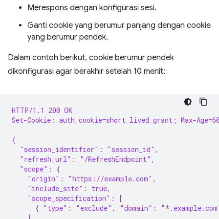
Merespons dengan konfigurasi sesi.
Ganti cookie yang berumur panjang dengan cookie
yang berumur pendek.
Dalam contoh berikut, cookie berumur pendek
dikonfigurasi agar berakhir setelah 10 menit:
HTTP/1.1 200 OK
Set-Cookie: auth_cookie=short_lived_grant; Max-Age=6
{
  "session_identifier": "session_id",
  "refresh_url": "/RefreshEndpoint",
  "scope": {
    "origin": "https://example.com",
    "include_site": true,
    "scope_specification": [
      { "type": "exclude", "domain": "*.example.com
    ]