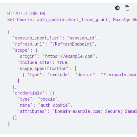
HTTP/1.1 200 OK
Set-Cookie: auth_cookie=short_lived_grant; Max-Age=6
{
  "session_identifier": "session_id",
  "refresh_url": "/RefreshEndpoint",
  "scope": {
    "origin": "https://example.com",
    "include_site": true,
    "scope_specification": [
      { "type": "exclude", "domain": "*.example.com
    ]
  },
  "credentials": [{
    "type": "cookie",
    "name": "auth_cookie",
    "attributes": "Domain=example.com; Secure; Same
  }]
}