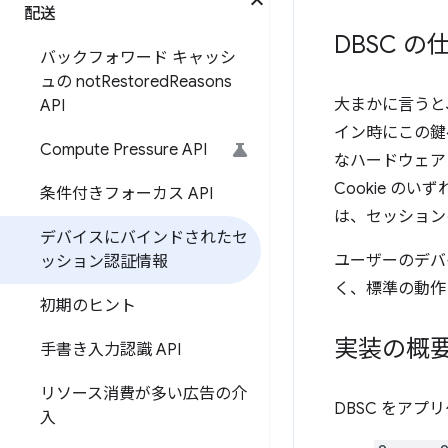
配送
DBSC の
バックフォワード キャッシ
ュの not
Restored
Reasons
大まかに言うと
API
イン時にこの鍵
Compute Pressure API
なハードウェア
Cookie の
条件付きフォーカス API
は、セッション
デバイスにバインドされたセ
ユーザーのデバ
ッション認証情報
く、標準の動作
初期のヒント
実装の概
手書き入力認識 API
リソース消費が多い広告の介
DBSC をア
入