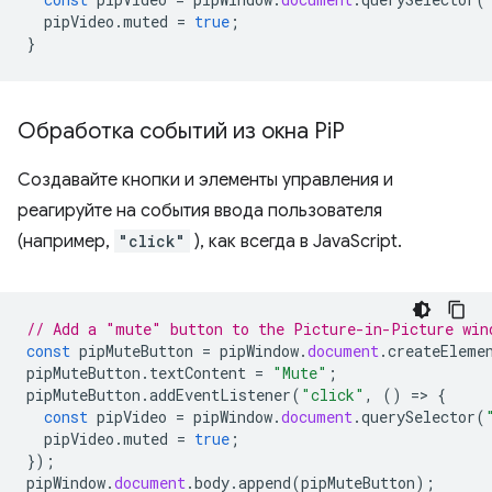
pipVideo
.
muted
=
true
;
}
Обработка событий из окна Pi
P
Создавайте кнопки и элементы управления и
реагируйте на события ввода пользователя
(например,
"click"
), как всегда в JavaScript.
// Add a "mute" button to the Picture-in-Picture win
const
pipMuteButton
=
pipWindow
.
document
.
createEleme
pipMuteButton
.
textContent
=
"Mute"
;
pipMuteButton
.
addEventListener
(
"click"
,
()
=
>
{
const
pipVideo
=
pipWindow
.
document
.
querySelector
(
pipVideo
.
muted
=
true
;
});
pipWindow
.
document
.
body
.
append
(
pipMuteButton
);