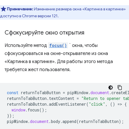
Примечание:
Изменение размера окна «Картинка в картинке»
доступно в Chrome версии 121.
Сфокусируйте окно открытия
Используйте метод
focus()
` окна, чтобы
сфокусироваться на окне-открывателе из окна
«Картинка в картинке». Для работы этого метода
требуется жест пользователя.
const
returnToTabButton
=
pipWindow
.
document
.
createE
returnToTabButton
.
textContent
=
"Return to opener ta
returnToTabButton
.
addEventListener
(
"click"
,
()
=
>
{
window
.
focus
();
});
pipWindow
.
document
.
body
.
append
(
returnToTabButton
);