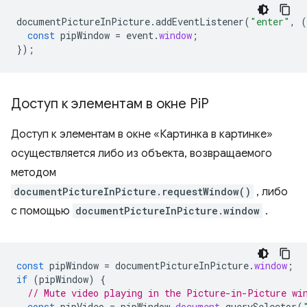
documentPictureInPicture
.
addEventListener
(
"enter"
,
(
const
pipWindow
=
event
.
window
;
});
Доступ к элементам в окне Pi
P
Доступ к элементам в окне «Картинка в картинке»
осуществляется либо из объекта, возвращаемого
методом
documentPictureInPicture.requestWindow()
, либо
с помощью
documentPictureInPicture.window
.
const
pipWindow
=
documentPictureInPicture
.
window
;
if
(
pipWindow
)
{
// Mute video playing in the Picture-in-Picture wi
const
pipVideo
=
pipWindow
.
document
.
querySelector
(