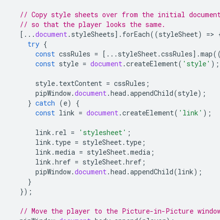
// Copy style sheets over from the initial documen
// so that the player looks the same.
[...
document
.
styleSheets
].
forEach
((
styleSheet
)
=
>
try
{
const
cssRules
=
[...
styleSheet
.
cssRules
].
map
(
const
style
=
document
.
createElement
(
'style'
);
style
.
textContent
=
cssRules
;
pipWindow
.
document
.
head
.
appendChild
(
style
);
}
catch
(
e
)
{
const
link
=
document
.
createElement
(
'link'
);
link
.
rel
=
'stylesheet'
;
link
.
type
=
styleSheet
.
type
;
link
.
media
=
styleSheet
.
media
;
link
.
href
=
styleSheet
.
href
;
pipWindow
.
document
.
head
.
appendChild
(
link
);
}
});
// Move the player to the Picture-in-Picture windo