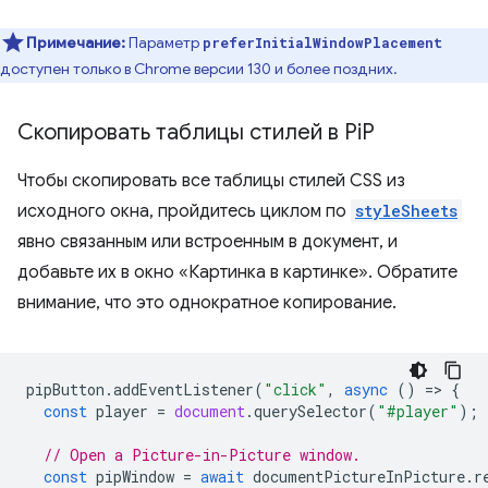
Примечание:
Параметр
preferInitialWindowPlacement
доступен только в Chrome версии 130 и более поздних.
Скопировать таблицы стилей в Pi
P
Чтобы скопировать все таблицы стилей CSS из
исходного окна, пройдитесь циклом по
styleSheets
явно связанным или встроенным в документ, и
добавьте их в окно «Картинка в картинке». Обратите
внимание, что это однократное копирование.
pipButton
.
addEventListener
(
"click"
,
async
()
=
>
{
const
player
=
document
.
querySelector
(
"#player"
);
// Open a Picture-in-Picture window.
const
pipWindow
=
await
documentPictureInPicture
.
r