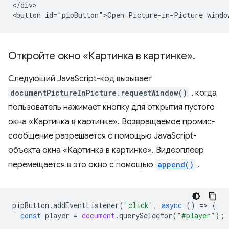
</div>

Откройте окно «Картинка в картинке»
.
Следующий JavaScript-код вызывает
documentPictureInPicture.requestWindow()
, когда
пользователь нажимает кнопку для открытия пустого
окна «Картинка в картинке». Возвращаемое промис-
сообщение разрешается с помощью JavaScript-
объекта окна «Картинка в картинке». Видеоплеер
перемещается в это окно с помощью
append()
.
pipButton
.
addEventListener
(
'click'
,
async
()
=
>
{
const
player
=
document
.
querySelector
(
"#player"
);