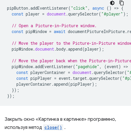
pipButton
.
addEventListener
(
"click"
,
async
()
=
>
{
const
player
=
document
.
querySelector
(
"#player"
);
// Open a Picture-in-Picture window.
const
pipWindow
=
await
documentPictureInPicture
.
r
// Move the player to the Picture-in-Picture windo
pipWindow
.
document
.
body
.
append
(
player
);
// Move the player back when the Picture-in-Pictur
pipWindow
.
addEventListener
(
"pagehide"
,
(
event
)
=
>
const
playerContainer
=
document
.
querySelector
(
"
const
pipPlayer
=
event
.
target
.
querySelector
(
"#p
playerContainer
.
append
(
pipPlayer
);
});
});
Закрыть окно «Картинка в картинке» программно,
используя метод
close()
.