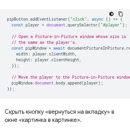
pipButton
.
addEventListener
(
"click"
,
async
()
=
>
{
const
player
=
document
.
querySelector
(
"#player"
);
// Open a Picture-in-Picture window whose size is
// the same as the player's.
const
pipWindow
=
await
documentPictureInPicture
.
r
width
:
player
.
clientWidth
,
height
:
player
.
clientHeight
,
});
// Move the player to the Picture-in-Picture windo
pipWindow
.
document
.
body
.
append
(
player
);
});
Скрыть кнопку «вернуться на вкладку» в
окне «картинка в картинке»
.