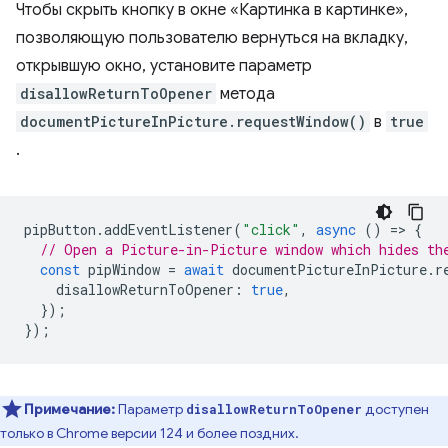
Чтобы скрыть кнопку в окне «Картинка в картинке»,
позволяющую пользователю вернуться на вкладку,
открывшую окно, установите параметр
disallowReturnToOpener
метода
documentPictureInPicture.requestWindow()
в
true
.
pipButton
.
addEventListener
(
"click"
,
async
()
=
>
{
// Open a Picture-in-Picture window which hides th
const
pipWindow
=
await
documentPictureInPicture
.
r
disallowReturnToOpener
:
true
,
});
});
Примечание:
Параметр
доступен
disallowReturnToOpener
только в Chrome версии 124 и более поздних.