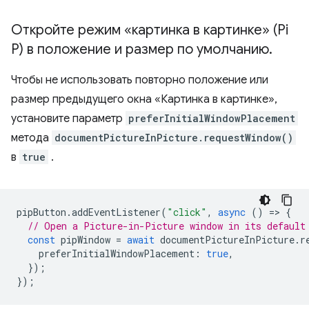
Откройте режим «картинка в картинке» (Pi
P) в положение и размер по умолчанию
.
Чтобы не использовать повторно положение или
размер предыдущего окна «Картинка в картинке»,
установите параметр
preferInitialWindowPlacement
метода
documentPictureInPicture.requestWindow()
в
true
.
pipButton
.
addEventListener
(
"click"
,
async
()
=
>
{
// Open a Picture-in-Picture window in its default
const
pipWindow
=
await
documentPictureInPicture
.
r
preferInitialWindowPlacement
:
true
,
});
});