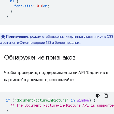
h1
{
font-size
:
0.8
em
;
}
}
Примечание:
режим отображения «картинка в картинке» в CSS
доступен в Chrome версии 123 и более поздних.
Обнаружение признаков
Чтобы проверить, поддерживается ли API "Картинка в
картинке" в документе, используйте:
if
(
'documentPictureInPicture'
in
window
)
{
// The Document Picture-in-Picture API is supporte
}