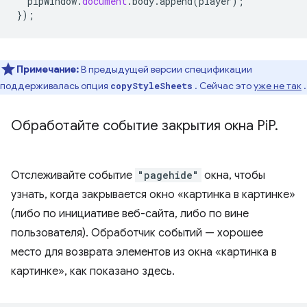
pipWindow
.
document
.
body
.
append
(
player
);
});
Примечание:
В предыдущей версии спецификации
поддерживалась опция
. Сейчас это
уже не так
.
copyStyleSheets
Обработайте событие закрытия окна Pi
P
.
Отслеживайте событие
"pagehide"
окна, чтобы
узнать, когда закрывается окно «картинка в картинке»
(либо по инициативе веб-сайта, либо по вине
пользователя). Обработчик событий — хорошее
место для возврата элементов из окна «картинка в
картинке», как показано здесь.