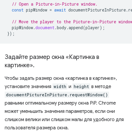
// Open a Picture-in-Picture window.
const
pipWindow
=
await
documentPictureInPicture
.
r
// Move the player to the Picture-in-Picture windo
pipWindow
.
document
.
body
.
append
(
player
);
});
Задайте размер окна «Картинка в
картинке»
.
Чтобы задать размер окна «картинка в картинке»,
установите значения
width
и
height
в методе
documentPictureInPicture.requestWindow()
равными оптимальному размеру окна PiP. Chrome
может уменьшить значения параметров, если они
слишком велики или слишком малы для удобного для
пользователя размера окна.