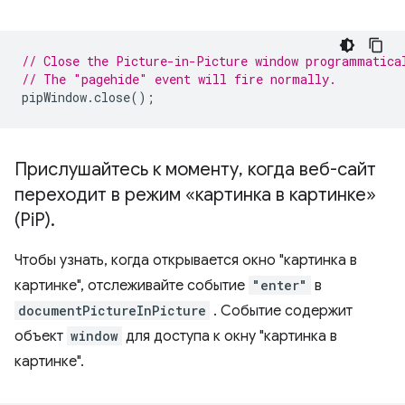
// Close the Picture-in-Picture window programmatica
// The "pagehide" event will fire normally.
pipWindow
.
close
();
Прислушайтесь к моменту
,
когда веб-сайт
переходит в режим «картинка в картинке»
(Pi
P)
.
Чтобы узнать, когда открывается окно "картинка в
картинке", отслеживайте событие
"enter"
в
documentPictureInPicture
. Событие содержит
объект
window
для доступа к окну "картинка в
картинке".