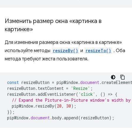
Изменить размер окна «картинка в
картинке»
Для изменения размера окна «картинка в картинке»
используйте методы
resizeBy()
и
resizeTo()
. Оба
метода требуют жеста пользователя.
const
resizeButton
=
pipWindow
.
document
.
createElemen
resizeButton
.
textContent
=
'Resize'
;
resizeButton
.
addEventListener
(
'click'
,
()
=
>
{
// Expand the Picture-in-Picture window's width by
pipWindow
.
resizeBy
(
20
,
30
);
});
pipWindow
.
document
.
body
.
append
(
resizeButton
);