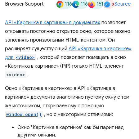
116
116
151
x
Browser Support
Source
API «Картинка в картинке» в документах
позволяет
открывать постоянно открытое окно, которое можно
заполнять произвольным HTML-контентом. Он
расширяет существующий
API «Картинка в картинке»
для
<video>
, который позволяет помещать в окно
«Картинка в картинке» (PiP) только HTML-элемент
<video>
.
Окно «Картинка в картинке» в API «Картинка в
картинке» документа аналогично пустому окну с тем
же источником, открываемому с помощью
window.open()
, но с некоторыми отличиями:
Окно "Картинка в картинке" как бы парит над
другими окнами.