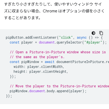
すぎたり小さすぎたりして、使いやすいウィンドウ サイ
ズに収まらない場合、Chrome はオプションの値を小さく
することがあります。
pipButton
.
addEventListener
(
"click"
,
async
()
=
>
{
const
player
=
document
.
querySelector
(
"#player"
);
// Open a Picture-in-Picture window whose size is
// the same as the player's.
const
pipWindow
=
await
documentPictureInPicture
.
r
width
:
player
.
clientWidth
,
height
:
player
.
clientHeight
,
});
// Move the player to the Picture-in-Picture windo
pipWindow
.
document
.
body
.
append
(
player
);
});