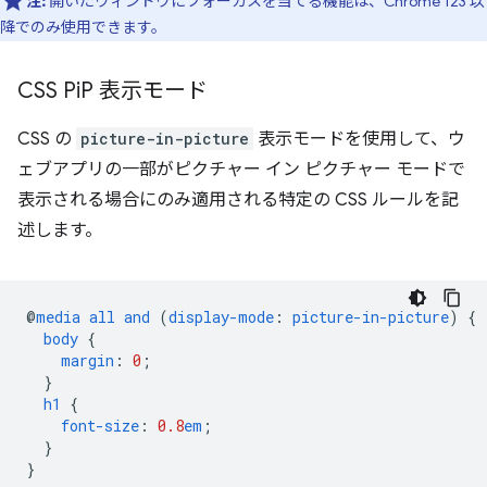
注:
開いたウィンドウにフォーカスを当てる機能は、Chrome 123 以
降でのみ使用できます。
CSS Pi
P 表示モード
CSS の
picture-in-picture
表示モードを使用して、ウ
ェブアプリの一部がピクチャー イン ピクチャー モードで
表示される場合にのみ適用される特定の CSS ルールを記
述します。
@
media
all
and
(
display-mode
:
picture-in-picture
)
{
body
{
margin
:
0
;
}
h1
{
font-size
:
0.8
em
;
}
}