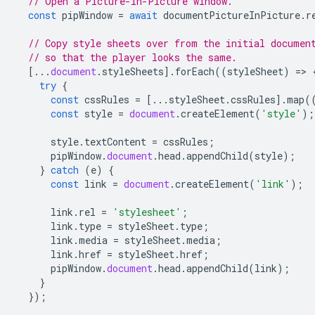
// Open a Picture-in-Picture window.
const
pipWindow
=
await
documentPictureInPicture
.
r
// Copy style sheets over from the initial documen
// so that the player looks the same.
[...
document
.
styleSheets
].
forEach
((
styleSheet
)
=
>
try
{
const
cssRules
=
[...
styleSheet
.
cssRules
].
map
(
const
style
=
document
.
createElement
(
'style'
);
style
.
textContent
=
cssRules
;
pipWindow
.
document
.
head
.
appendChild
(
style
);
}
catch
(
e
)
{
const
link
=
document
.
createElement
(
'link'
);
link
.
rel
=
'stylesheet'
;
link
.
type
=
styleSheet
.
type
;
link
.
media
=
styleSheet
.
media
;
link
.
href
=
styleSheet
.
href
;
pipWindow
.
document
.
head
.
appendChild
(
link
);
}
});