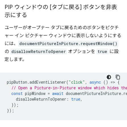
PIP ウィンドウの [タブに戻る] ボタンを非表
示にする
ユーザーがオープナー タブに戻るためのボタンをピクチ
ャー イン ピクチャー ウィンドウに表示しないようにする
には、
documentPictureInPicture.requestWindow()
の
disallowReturnToOpener
オプションを
true
に設
定します。
pipButton
.
addEventListener
(
"click"
,
async
()
=
>
{
// Open a Picture-in-Picture window which hides th
const
pipWindow
=
await
documentPictureInPicture
.
r
disallowReturnToOpener
:
true
,
});
});