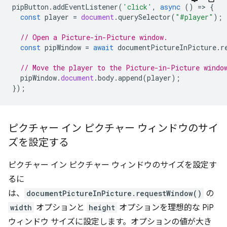
pipButton
.
addEventListener
(
'click'
,
async
()
=
>
{
const
player
=
document
.
querySelector
(
"#player"
);
// Open a Picture-in-Picture window.
const
pipWindow
=
await
documentPictureInPicture
.
r
// Move the player to the Picture-in-Picture windo
pipWindow
.
document
.
body
.
append
(
player
);
});
ピクチャー イン ピクチャー ウィンドウのサイ
ズを設定する
ピクチャー イン ピクチャー ウィンドウのサイズを設定す
るに
は、
documentPictureInPicture.requestWindow()
の
width
オプションと
height
オプションを理想的な PiP
ウィンドウ サイズに設定します。オプションの値が大き