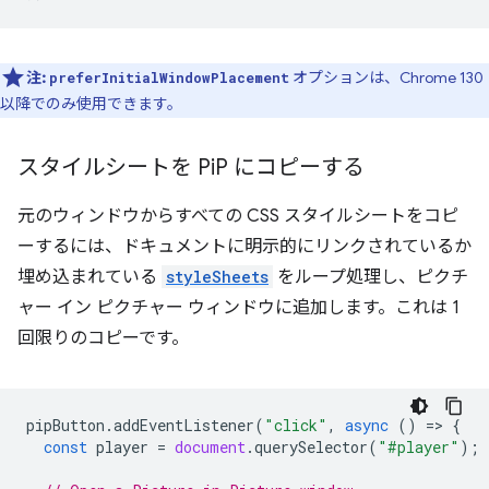
注:
オプションは、Chrome 130
preferInitialWindowPlacement
以降でのみ使用できます。
スタイルシートを Pi
P にコピーする
元のウィンドウからすべての CSS スタイルシートをコピ
ーするには、ドキュメントに明示的にリンクされているか
埋め込まれている
styleSheets
をループ処理し、ピクチ
ャー イン ピクチャー ウィンドウに追加します。これは 1
回限りのコピーです。
pipButton
.
addEventListener
(
"click"
,
async
()
=
>
{
const
player
=
document
.
querySelector
(
"#player"
);