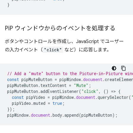
}
Pi
P ウィンドウからのイベントを処理する
ボタンやコントロールを作成し、JavaScript でユーザー
の入力イベント（
"click"
など）に応答します。
// Add a "mute" button to the Picture-in-Picture win
const
pipMuteButton
=
pipWindow
.
document
.
createEleme
pipMuteButton
.
textContent
=
"Mute"
;
pipMuteButton
.
addEventListener
(
"click"
,
()
=
>
{
const
pipVideo
=
pipWindow
.
document
.
querySelector
(
pipVideo
.
muted
=
true
;
});
pipWindow
.
document
.
body
.
append
(
pipMuteButton
);