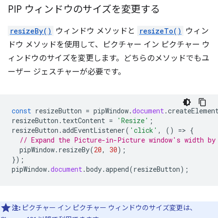
PIP ウィンドウのサイズを変更する
resizeBy()
ウィンドウ メソッドと
resizeTo()
ウィン
ドウ メソッドを使用して、ピクチャー イン ピクチャー ウ
ィンドウのサイズを変更します。どちらのメソッドでもユ
ーザー ジェスチャーが必要です。
const
resizeButton
=
pipWindow
.
document
.
createElemen
resizeButton
.
textContent
=
'Resize'
;
resizeButton
.
addEventListener
(
'click'
,
()
=
>
{
// Expand the Picture-in-Picture window's width by
pipWindow
.
resizeBy
(
20
,
30
);
});
pipWindow
.
document
.
body
.
append
(
resizeButton
);
注:
ピクチャー イン ピクチャー ウィンドウのサイズ変更は、