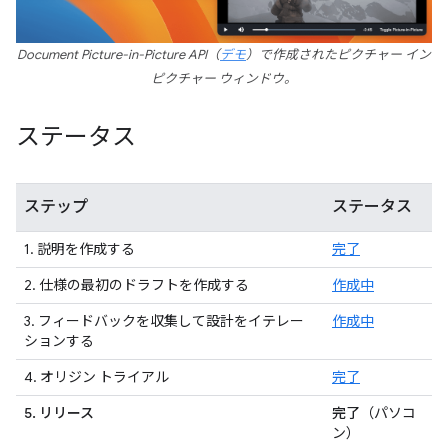
Document Picture-in-Picture API（
デモ
）で作成されたピクチャー イン
ピクチャー ウィンドウ。
ステータス
ステップ
ステータス
1. 説明を作成する
完了
2. 仕様の最初のドラフトを作成する
作成中
3. フィードバックを収集して設計をイテレー
作成中
ションする
4. オリジン トライアル
完了
5. リリース
完了
（パソコ
ン）