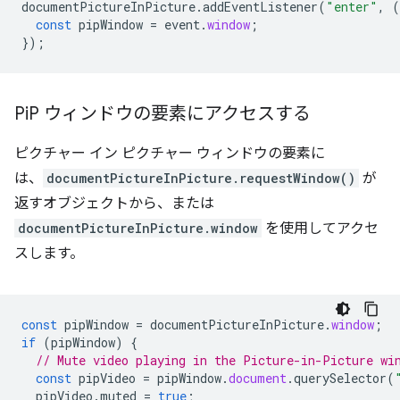
documentPictureInPicture
.
addEventListener
(
"enter"
,
(
const
pipWindow
=
event
.
window
;
});
Pi
P ウィンドウの要素にアクセスする
ピクチャー イン ピクチャー ウィンドウの要素に
は、
documentPictureInPicture.requestWindow()
が
返すオブジェクトから、または
documentPictureInPicture.window
を使用してアクセ
スします。
const
pipWindow
=
documentPictureInPicture
.
window
;
if
(
pipWindow
)
{
// Mute video playing in the Picture-in-Picture wi
const
pipVideo
=
pipWindow
.
document
.
querySelector
(
pipVideo
.
muted
=
true
;