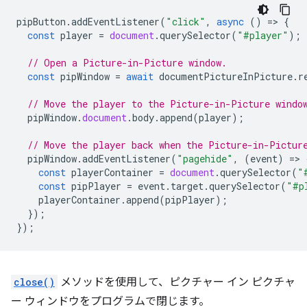
pipButton
.
addEventListener
(
"click"
,
async
()
=
>
{
const
player
=
document
.
querySelector
(
"#player"
);
// Open a Picture-in-Picture window.
const
pipWindow
=
await
documentPictureInPicture
.
r
// Move the player to the Picture-in-Picture windo
pipWindow
.
document
.
body
.
append
(
player
);
// Move the player back when the Picture-in-Pictur
pipWindow
.
addEventListener
(
"pagehide"
,
(
event
)
=
>
const
playerContainer
=
document
.
querySelector
(
"
const
pipPlayer
=
event
.
target
.
querySelector
(
"#p
playerContainer
.
append
(
pipPlayer
);
});
});
close()
メソッドを使用して、ピクチャー イン ピクチャ
ー ウィンドウをプログラムで閉じます。