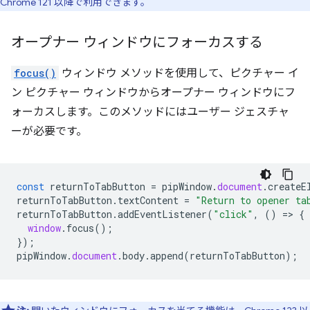
Chrome 121 以降で利用できます。
オープナー ウィンドウにフォーカスする
focus()
ウィンドウ メソッドを使用して、ピクチャー イ
ン ピクチャー ウィンドウからオープナー ウィンドウにフ
ォーカスします。このメソッドにはユーザー ジェスチャ
ーが必要です。
const
returnToTabButton
=
pipWindow
.
document
.
createE
returnToTabButton
.
textContent
=
"Return to opener ta
returnToTabButton
.
addEventListener
(
"click"
,
()
=
>
{
window
.
focus
();
});
pipWindow
.
document
.
body
.
append
(
returnToTabButton
);