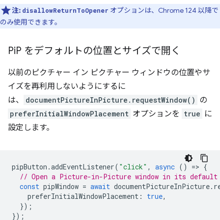
注:
オプションは、Chrome 124 以降で
disallowReturnToOpener
のみ使用できます。
Pi
P をデフォルトの位置とサイズで開く
以前のピクチャー イン ピクチャー ウィンドウの位置やサ
イズを再利用しないようにするに
は、
documentPictureInPicture.requestWindow()
の
preferInitialWindowPlacement
オプションを
true
に
設定します。
pipButton
.
addEventListener
(
"click"
,
async
()
=
>
{
// Open a Picture-in-Picture window in its default
const
pipWindow
=
await
documentPictureInPicture
.
r
preferInitialWindowPlacement
:
true
,
});
});