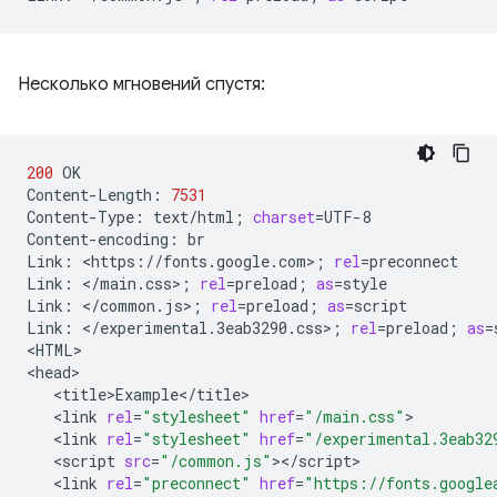
Несколько мгновений спустя:
200
OK

Content-Length:
7531
Content-Type:
text/html
;
charset
=
UTF-8

Content-encoding:
br

Link:
<https://fonts.google.com>
;
rel
=
preconnect

Link:
</main.css>
;
rel
=
preload
;
as
=
style

Link:
</common.js>
;
rel
=
preload
;
as
=
script

Link:
</experimental.3eab3290.css>
;
rel
=
preload
;
as
=
<HTML>

<link
rel
=
"stylesheet"
href
=
"/main.css"
<link
rel
=
"stylesheet"
href
=
"/experimental.3eab32
<script
src
=
"/common.js"
<link
rel
=
"preconnect"
href
=
"https://fonts.google