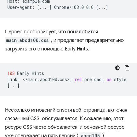
Host:
example.com

User-Agent:
[
....
]
Chrome/103.0.0.0
[
...
]
Сервер прогнозирует, что понадобится
main.abcd100.css
, и предлагает предварительно
загрузить его с помощью Early Hints:
103
Early
Hints

Link:
</main.abcd100.css>
;
rel
=
preload
;
as
=
[
...
]
Несколько мгновений спустя веб-страница, включая
связанный CSS, обслуживается. К сожалению, этот
ресурс CSS часто обновляется, и основной ресурс
уже опережает на пять версий (
abcd105
)