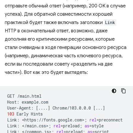
отправьте обычный ответ (например, 200 OK в случае
успеха). Для обратной совместимости хорошей
практикой будет также включать заголовки
Link
HTTP в окончательный ответ, возможно, даже
дополняя его критическими ресурсами, которые
стали очевидны в ходе генерации основного ресурса
(например, динамическая часть ключевого ресурса,
если вы последовали совету «разделить на две
части»). Вот как это будет выглядеть:
GET
/main.html

Host:
example.com

User-Agent:
[
....
]
Chrome/103.0.0.0
[
...
]
103
Early
Hints

Link:
<https://fonts.google.com>
;
rel
=
preconnect

Link:
</main.css>
;
rel
=
preload
;
as
=
style

Link:
</common.js>
;
rel
=
preload
;
as
=