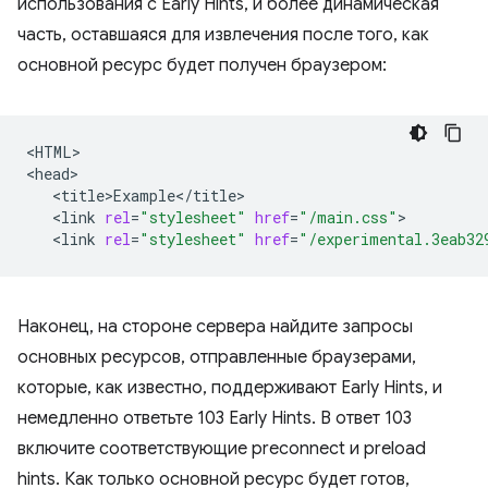
использования с Early Hints, и более динамическая
часть, оставшаяся для извлечения после того, как
основной ресурс будет получен браузером:
<HTML>

<link
rel
=
"stylesheet"
href
=
"/main.css"
<link
rel
=
"stylesheet"
href
=
"/experimental.3eab32
Наконец, на стороне сервера найдите запросы
основных ресурсов, отправленные браузерами,
которые, как известно, поддерживают Early Hints, и
немедленно ответьте 103 Early Hints. В ответ 103
включите соответствующие preconnect и preload
hints. Как только основной ресурс будет готов,