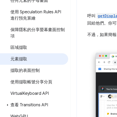
任何元素的子母畫面
使用 Speculation Rules API
呼叫
getDispl
進行預先算繪
回給他們。你可
保障隱私的分享螢幕畫面控制
不過，如果簡報
項
區域擷取
元素擷取
擷取的表面控制
使用擷取帳號分享分頁
Virtual
Keyboard API
查看 Transitions API
Web
GPU