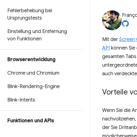
Fehlerbehebung bei
Franço
Ursprungstests
Einstellung und Entfernung
von Funktionen
Mit der
Screen 
API
können Sie 
gesamten Tabs 
Browserentwicklung
untergeordnete
Chrome und Chromium
auch verdeckte 
Blink-Rendering-Engine
Vorteile 
Blink-Intents
Wenn Sie die A
nachvollziehen
Funktionen und APIs
der Sie Drittan
möglicherweise