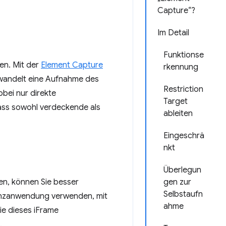
Capture“?
Im Detail
Funktionse
en. Mit der
Element Capture
rkennung
wandelt eine Aufnahme des
Restriction
ei nur direkte
Target
ass sowohl verdeckende als
ableiten
Eingeschrä
nkt
Überlegun
n, können Sie besser
gen zur
Selbstaufn
renzanwendung verwenden, mit
ahme
ie dieses iFrame
.