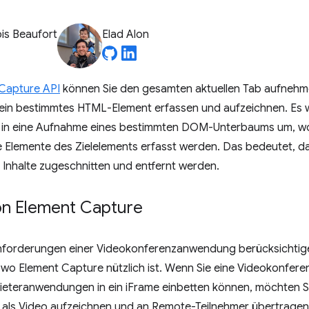
is Beaufort
Elad Alon
Capture API
können Sie den gesamten aktuellen Tab aufnehm
ein bestimmtes HTML-Element erfassen und aufzeichnen. Es 
in eine Aufnahme eines bestimmten DOM-Unterbaums um, wob
 Elemente des Zielelements erfasst werden. Das bedeutet, d
Inhalte zugeschnitten und entfernt werden.
von Element Capture
nforderungen einer Videokonferenzanwendung berücksichtige
, wo Element Capture nützlich ist. Wenn Sie eine Videokonfe
bieteranwendungen in ein iFrame einbetten können, möchten S
 als Video aufzeichnen und an Remote-Teilnehmer übertragen