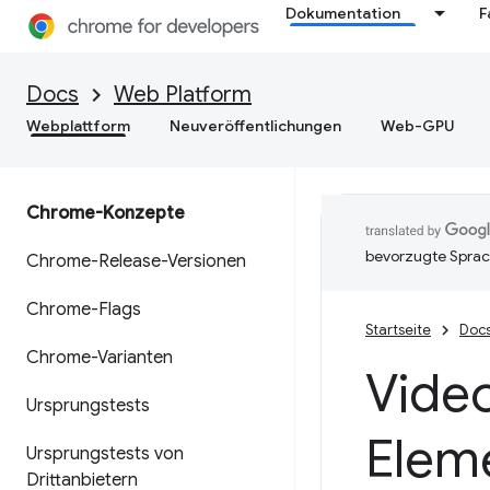
Dokumentation
F
Docs
Web Platform
Webplattform
Neuveröffentlichungen
Web-GPU
Chrome-Konzepte
bevorzugte Sprac
Chrome-Release-Versionen
Chrome-Flags
Startseite
Doc
Chrome-Varianten
Vide
Ursprungstests
Elem
Ursprungstests von
Drittanbietern