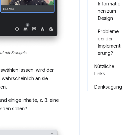
Informatio
nen zum
Design
Probleme
bei der
Implementi
f mit François.
erung?
Nützliche
swählen lassen, wird der
Links
wahrscheinlich an sie
en.
Danksagung
 einige Inhalte, z. B. eine
rden sollen?