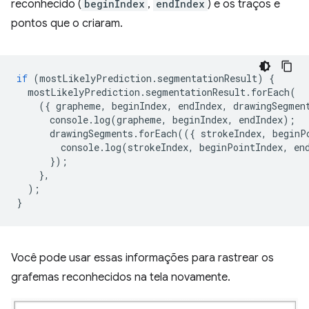
reconhecido (
beginIndex
,
endIndex
) e os traços e
pontos que o criaram.
if
(
mostLikelyPrediction
.
segmentationResult
)
{
mostLikelyPrediction
.
segmentationResult
.
forEach
(
({
grapheme
,
beginIndex
,
endIndex
,
drawingSegmen
console
.
log
(
grapheme
,
beginIndex
,
endIndex
);
drawingSegments
.
forEach
(({
strokeIndex
,
beginP
console
.
log
(
strokeIndex
,
beginPointIndex
,
en
});
},
);
}
Você pode usar essas informações para rastrear os
grafemas reconhecidos na tela novamente.