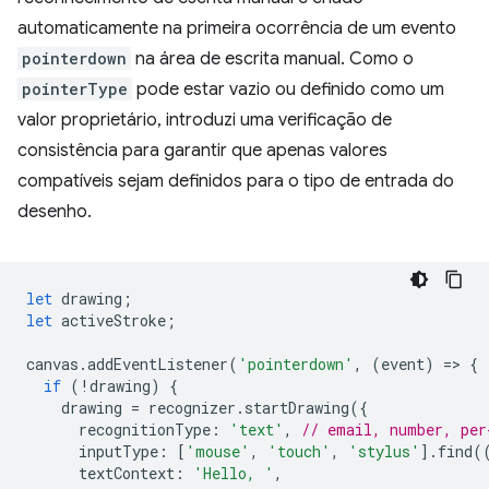
automaticamente na primeira ocorrência de um evento
pointerdown
na área de escrita manual. Como o
pointerType
pode estar vazio ou definido como um
valor proprietário, introduzi uma verificação de
consistência para garantir que apenas valores
compatíveis sejam definidos para o tipo de entrada do
desenho.
let
drawing
;
let
activeStroke
;
canvas
.
addEventListener
(
'pointerdown'
,
(
event
)
=
>
{
if
(
!
drawing
)
{
drawing
=
recognizer
.
startDrawing
({
recognitionType
:
'text'
,
// email, number, per
inputType
:
[
'mouse'
,
'touch'
,
'stylus'
].
find
(
textContext
:
'Hello, '
,