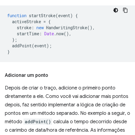
function
startStroke
(
event
)
{
activeStroke
=
{
stroke
:
new
HandwritingStroke
(),
startTime
:
Date
.
now
(),
};
addPoint
(
event
);
}
Adicionar um ponto
Depois de criar o traço, adicione o primeiro ponto
diretamente a ele. Como você vai adicionar mais pontos
depois, faz sentido implementar a lógica de criação de
pontos em um método separado. No exemplo a seguir, o
método
addPoint()
calcula o tempo decorrido desde
o carimbo de data/hora de referência. As informações