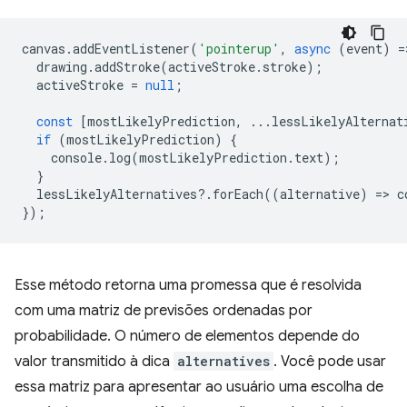
canvas
.
addEventListener
(
'pointerup'
,
async
(
event
)
=
drawing
.
addStroke
(
activeStroke
.
stroke
);
activeStroke
=
null
;
const
[
mostLikelyPrediction
,
...
lessLikelyAlternat
if
(
mostLikelyPrediction
)
{
console
.
log
(
mostLikelyPrediction
.
text
);
}
lessLikelyAlternatives
?
.
forEach
((
alternative
)
=
>
c
});
Esse método retorna uma promessa que é resolvida
com uma matriz de previsões ordenadas por
probabilidade. O número de elementos depende do
valor transmitido à dica
alternatives
. Você pode usar
essa matriz para apresentar ao usuário uma escolha de