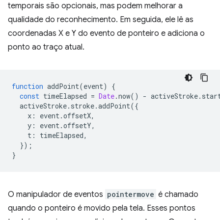
temporais são opcionais, mas podem melhorar a
qualidade do reconhecimento. Em seguida, ele lê as
coordenadas X e Y do evento de ponteiro e adiciona o
ponto ao traço atual.
function
addPoint
(
event
)
{
const
timeElapsed
=
Date
.
now
()
-
activeStroke
.
star
activeStroke
.
stroke
.
addPoint
({
x
:
event
.
offsetX
,
y
:
event
.
offsetY
,
t
:
timeElapsed
,
});
}
O manipulador de eventos
pointermove
é chamado
quando o ponteiro é movido pela tela. Esses pontos