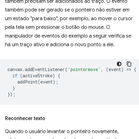
também precisam ser adicionados ao traço. O evento
também pode ser gerado se o ponteiro não estiver em
um estado "para baixo", por exemplo, ao mover o cursor
pela tela sem pressionar o botão do mouse. O
manipulador de eventos do exemplo a seguir verifica se
há um traço ativo e adiciona o novo ponto a ele.
canvas
.
addEventListener
(
'pointermove'
,
(
event
)
=
>
{
if
(
activeStroke
)
{
addPoint
(
event
);
}
});
Reconhecer texto
Quando o usuário levantar o ponteiro novamente,