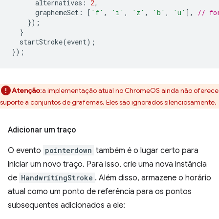
alternatives
:
2
,
graphemeSet
:
[
'f'
,
'i'
,
'z'
,
'b'
,
'u'
],
// fo
});
}
startStroke
(
event
);
});
Atenção
:a implementação atual no ChromeOS ainda não oferece
suporte a conjuntos de grafemas. Eles são ignorados silenciosamente.
Adicionar um traço
O evento
pointerdown
também é o lugar certo para
iniciar um novo traço. Para isso, crie uma nova instância
de
HandwritingStroke
. Além disso, armazene o horário
atual como um ponto de referência para os pontos
subsequentes adicionados a ele: