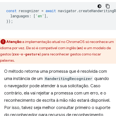
const
recognizer
=
await
navigator
.
createHandwritingR
languages
:
[
'en'
],
});
Atenção
:a implementação atual no ChromeOS só reconhece um
idioma por vez. Ele só é compatível com inglês (
) e um modelo de
en
gestos (
) para reconhecer gestos como riscar
zxx-x-gesture
palavras.
O método retorna uma promessa que é resolvida com
uma instância de um
HandwritingRecognizer
quando
o navegador pode atender à sua solicitação. Caso
contrário, ela vai rejeitar a promessa com um erro, e o
reconhecimento de escrita à mão não estará disponível.
Por isso, talvez seja melhor consultar primeiro o suporte
do reconhecedor para recursos de reconhecimento