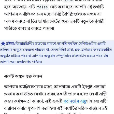
করে, তাহলে ফলাফল বস্তুতে এর মান
হিসাবে সেট করা
হবে৷ অন্যথায়, এটি
false
সেট করা হবে। আপনি এই তথ্যটি
আপনার অ্যাপ্লিকেশনের মধ্যে নির্দিষ্ট বৈশিষ্ট্যগুলিকে সক্ষম বা
অক্ষম করতে বা ভিন্ন ভাষার সেটের জন্য একটি নতুন ক্যোয়ারী
পাঠাতে ব্যবহার করতে পারেন৷
দ্রষ্টব্য:
ফিঙ্গারপ্রিন্টিং উদ্বেগের কারণে, আপনি সমর্থিত বৈশিষ্ট্যগুলির একটি
তালিকার অনুরোধ করতে পারবেন না, যেমন নির্দিষ্ট ভাষা, এবং ব্রাউজার ব্যবহারকারীর
অনুমতি চাইতে পারে বা আপনার অনুরোধ সম্পূর্ণভাবে প্রত্যাখ্যান করতে পারে যদি
আপনি অনেকগুলি প্রশ্ন পাঠান।
একটি অঙ্কন শুরু করুন
আপনার অ্যাপ্লিকেশনের মধ্যে, আপনাকে একটি ইনপুট এলাকা
অফার করা উচিত যেখানে ব্যবহারকারী তাদের হাতে লেখা এন্ট্রি
করে। কর্মক্ষমতা কারণে, এটি একটি
ক্যানভাস বস্তুর
সাহায্যে এটি
বাস্তবায়ন করার সুপারিশ করা হয়। এই অংশটির সঠিক বাস্তবায়ন এই