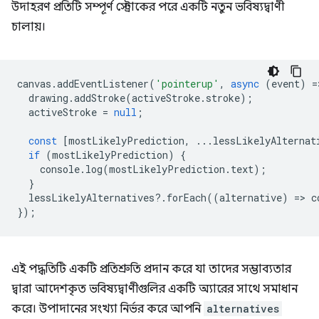
উদাহরণ প্রতিটি সম্পূর্ণ স্ট্রোকের পরে একটি নতুন ভবিষ্যদ্বাণী
চালায়।
canvas
.
addEventListener
(
'pointerup'
,
async
(
event
)
=
drawing
.
addStroke
(
activeStroke
.
stroke
);
activeStroke
=
null
;
const
[
mostLikelyPrediction
,
...
lessLikelyAlternat
if
(
mostLikelyPrediction
)
{
console
.
log
(
mostLikelyPrediction
.
text
);
}
lessLikelyAlternatives
?
.
forEach
((
alternative
)
=
>
c
});
এই পদ্ধতিটি একটি প্রতিশ্রুতি প্রদান করে যা তাদের সম্ভাব্যতার
দ্বারা আদেশকৃত ভবিষ্যদ্বাণীগুলির একটি অ্যারের সাথে সমাধান
করে। উপাদানের সংখ্যা নির্ভর করে আপনি
alternatives