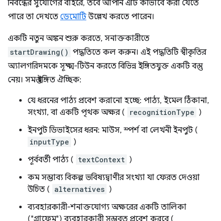
নিবন্ধের সুযোগের বাইরে, তবে আপনি এটি কীভাবে করা যেতে
পারে তা দেখতে
ডেমোটি
উল্লেখ করতে পারেন।
একটি নতুন অঙ্কন শুরু করতে, সনাক্তকারীতে
startDrawing()
পদ্ধতিতে কল করুন। এই পদ্ধতিটি স্বীকৃতির
অ্যালগরিদমকে সূক্ষ্ম-টিউন করতে বিভিন্ন ইঙ্গিতযুক্ত একটি বস্তু
নেয়। সমস্ত ইঙ্গিত ঐচ্ছিক:
যে ধরনের পাঠ্য প্রবেশ করানো হচ্ছে: পাঠ্য, ইমেল ঠিকানা,
সংখ্যা, বা একটি পৃথক অক্ষর (
recognitionType
)
ইনপুট ডিভাইসের ধরন: মাউস, স্পর্শ বা লেখনী ইনপুট (
inputType
)
পূর্ববর্তী পাঠ্য (
textContext
)
কম সম্ভাব্য বিকল্প ভবিষ্যদ্বাণীর সংখ্যা যা ফেরত দেওয়া
উচিত (
alternatives
)
ব্যবহারকারী-শনাক্তযোগ্য অক্ষরের একটি তালিকা
("গ্রাফেম") ব্যবহারকারী সম্ভবত প্রবেশ করবে (