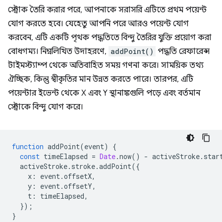
স্ট্রোক তৈরি করার পরে, আপনাকে সরাসরি এটিতে প্রথম পয়েন্ট
যোগ করতে হবে। যেহেতু আপনি পরে আরও পয়েন্ট যোগ
করবেন, এটি একটি পৃথক পদ্ধতিতে বিন্দু তৈরির যুক্তি প্রয়োগ করা
বোধগম্য। নিম্নলিখিত উদাহরণে,
addPoint()
পদ্ধতি রেফারেন্স
টাইমস্ট্যাম্প থেকে অতিবাহিত সময় গণনা করে। সাময়িক তথ্য
ঐচ্ছিক, কিন্তু স্বীকৃতির মান উন্নত করতে পারে। তারপর, এটি
পয়েন্টার ইভেন্ট থেকে X এবং Y স্থানাঙ্কগুলি পড়ে এবং বর্তমান
স্ট্রোকে বিন্দু যোগ করে।
function
addPoint
(
event
)
{
const
timeElapsed
=
Date
.
now
()
-
activeStroke
.
star
activeStroke
.
stroke
.
addPoint
({
x
:
event
.
offsetX
,
y
:
event
.
offsetY
,
t
:
timeElapsed
,
});
}