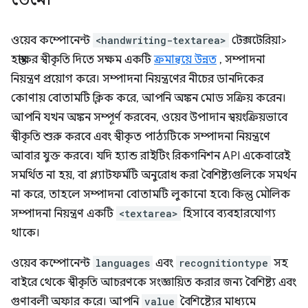
ওয়েব কম্পোনেন্ট
<handwriting-textarea>
টেক্সটেরিয়া>
হস্তাক্ষর স্বীকৃতি দিতে সক্ষম একটি
ক্রমান্বয়ে উন্নত
, সম্পাদনা
নিয়ন্ত্রণ প্রয়োগ করে। সম্পাদনা নিয়ন্ত্রণের নীচের ডানদিকের
কোণায় বোতামটি ক্লিক করে, আপনি অঙ্কন মোড সক্রিয় করেন।
আপনি যখন অঙ্কন সম্পূর্ণ করবেন, ওয়েব উপাদান স্বয়ংক্রিয়ভাবে
স্বীকৃতি শুরু করবে এবং স্বীকৃত পাঠ্যটিকে সম্পাদনা নিয়ন্ত্রণে
আবার যুক্ত করবে। যদি হ্যান্ড রাইটিং রিকগনিশন API একেবারেই
সমর্থিত না হয়, বা প্ল্যাটফর্মটি অনুরোধ করা বৈশিষ্ট্যগুলিকে সমর্থন
না করে, তাহলে সম্পাদনা বোতামটি লুকানো হবে৷ কিন্তু মৌলিক
সম্পাদনা নিয়ন্ত্রণ একটি
<textarea>
হিসাবে ব্যবহারযোগ্য
থাকে।
ওয়েব কম্পোনেন্ট
languages
এবং
recognitiontype
সহ
বাইরে থেকে স্বীকৃতি আচরণকে সংজ্ঞায়িত করার জন্য বৈশিষ্ট্য এবং
গুণাবলী অফার করে। আপনি
value
বৈশিষ্ট্যের মাধ্যমে