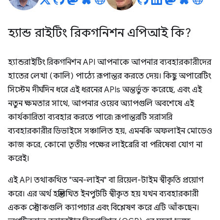
হ্যান্ড রাইটিং রিকগনিশন এপিআই কি?
হ্যান্ডরাইটিং রিকগনিশন API আপনাকে আপনার ব্যবহারকারীদের
হাতের লেখা (কালি) পাঠ্যে রূপান্তর করতে দেয়। কিছু অপারেটিং
সিস্টেম দীর্ঘদিন ধরে এই ধরনের APIs অন্তর্ভুক্ত করেছে, এবং এই
নতুন ক্ষমতার সাথে, আপনার ওয়েব অ্যাপগুলি অবশেষে এই
কার্যকারিতা ব্যবহার করতে পারে৷ রূপান্তরটি সরাসরি
ব্যবহারকারীর ডিভাইসে সঞ্চালিত হয়, এমনকি অফলাইন মোডেও
কাজ করে, কোনো তৃতীয় পক্ষের লাইব্রেরি বা পরিষেবা যোগ না
করেই।
এই API তথাকথিত "অন-লাইন" বা রিয়েল-টাইম স্বীকৃতি প্রয়োগ
করে। এর অর্থ হস্তলিখিত ইনপুটটি স্বীকৃত হয় যখন ব্যবহারকারী
একক স্ট্রোকগুলি ক্যাপচার এবং বিশ্লেষণ করে এটি আঁকছেন।