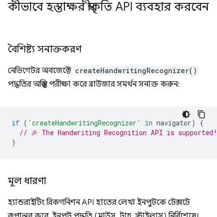
কীভাবে হস্তাক্ষর স্বীকৃতি API ব্যবহার করবেন
বৈশিষ্ট্য সনাক্তকরণ
নেভিগেটর অবজেক্টে
createHandwritingRecognizer()
পদ্ধতির অস্তিত্ব পরীক্ষা করে ব্রাউজার সমর্থন সনাক্ত করুন:
if
(
'createHandwritingRecognizer'
in
navigator
)
{
// 🎉 The Handwriting Recognition API is supported
}
মূল ধারণা
হ্যান্ডরাইটিং রিকগনিশন API হাতের লেখা ইনপুটকে টেক্সটে
রূপান্তর করে, ইনপুট পদ্ধতি (মাউস, টাচ, স্টাইলাস) নির্বিশেষে।