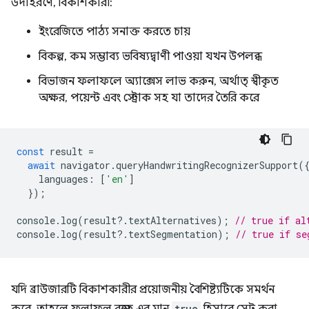
উদাহরণে, বিকাশকারী:
ইংরেজিতে পাঠ্য সনাক্ত করতে চায়
বিকল্প, কম সম্ভাব্য ভবিষ্যদ্বাণী পাওয়া যখন উপলব্ধ
বিভাজন ফলাফলে অ্যাক্সেস লাভ করুন, অর্থাত্ স্বীকৃত
অক্ষর, পয়েন্ট এবং স্ট্রোক সহ যা তাদের তৈরি করে
const
result
=
await
navigator
.
queryHandwritingRecognizerSupport
(
languages
:
[
'en'
]
});
console
.
log
(
result
?
.
textAlternatives
);
// true if al
console
.
log
(
result
?
.
textSegmentation
);
// true if se
যদি ব্রাউজারটি বিকাশকারীর প্রয়োজনীয় বৈশিষ্ট্যটিকে সমর্থন
true