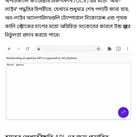
অপটিক্যাল ক্যারেক্টার রিকগনিশন (OCR) এর মতো "অফ-
লাইন" পদ্ধতির বিপরীতে, যেখানে শুধুমাত্র শেষ পণ্যটি জানা যায়,
অন-লাইন অ্যালগরিদমগুলি টেম্পোরাল সিকোয়েন্স এবং পৃথক
কালি স্ট্রোকের চাপের মতো অতিরিক্ত সংকেতের কারণে উচ্চ স্তরের
নির্ভুলতা প্রদান করতে পারে।