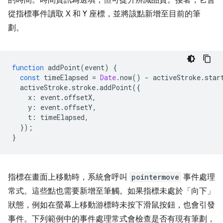
的時間。時間資訊為選填，但可提升辨識品質。接著，它會
從指標事件讀取 X 和 Y 座標，並將該點新增至目前的筆
劃。
function
addPoint
(
event
)
{
const
timeElapsed
=
Date
.
now
()
-
activeStroke
.
star
activeStroke
.
stroke
.
addPoint
({
x
:
event
.
offsetX
,
y
:
event
.
offsetY
,
t
:
timeElapsed
,
});
}
指標在畫面上移動時，系統會呼叫
pointermove
事件處理
常式。這些點也需要新增至筆觸。如果指標未處於「向下」
狀態，例如在螢幕上移動游標時未按下滑鼠按鈕，也會引發
事件。下列範例中的事件處理常式會檢查是否有現有筆劃，