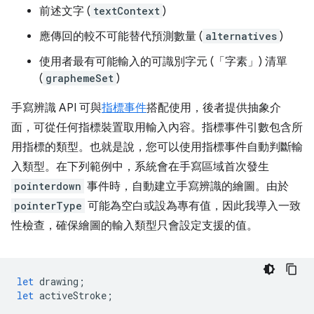
前述文字 (
textContext
)
應傳回的較不可能替代預測數量 (
alternatives
)
使用者最有可能輸入的可識別字元 (「字素」) 清單
(
graphemeSet
)
手寫辨識 API 可與
指標事件
搭配使用，後者提供抽象介
面，可從任何指標裝置取用輸入內容。指標事件引數包含所
用指標的類型。也就是說，您可以使用指標事件自動判斷輸
入類型。在下列範例中，系統會在手寫區域首次發生
pointerdown
事件時，自動建立手寫辨識的繪圖。由於
pointerType
可能為空白或設為專有值，因此我導入一致
性檢查，確保繪圖的輸入類型只會設定支援的值。
let
drawing
;
let
activeStroke
;