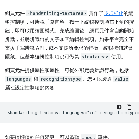
網頁元件
<handwriting-textarea>
實作了
逐步強化
的編
輯控制項，可辨識手寫內容。按一下編輯控制項右下角的按
鈕，即可啟用繪圖模式。完成繪圖後，網頁元件會自動開始
辨識，並將辨識出的文字加回編輯控制項。如果平台完全不
支援手寫辨識 API，或不支援所要求的特徵，編輯按鈕就會
隱藏。但基本編輯控制項仍可做為
<textarea>
使用。
網頁元件提供屬性和屬性，可從外部定義辨識行為，包括
languages
和
recognitiontype
。您可以透過
value
屬性設定控制項的內容：
如要瞭解值的任何變更，可以監聽
input
事件。