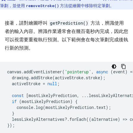
筆劃，並使用
方法從繪圖中移除特定筆劃。
removeStroke()
接著，請對繪圖呼叫
getPrediction()
方法，辨識使用
者的輸入內容。辨識作業通常會在幾百毫秒內完成，因此您
可以視需要重複執行預測。以下範例會在每次筆劃完成後執
行新的預測。
canvas
.
addEventListener
(
'pointerup'
,
async
(
event
)
=
drawing
.
addStroke
(
activeStroke
.
stroke
);
activeStroke
=
null
;
const
[
mostLikelyPrediction
,
...
lessLikelyAlternat
if
(
mostLikelyPrediction
)
{
console
.
log
(
mostLikelyPrediction
.
text
);
}
lessLikelyAlternatives
?
.
forEach
((
alternative
)
=
>
c
});