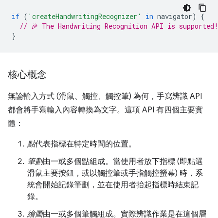
if
(
'createHandwritingRecognizer'
in
navigator
)
{
// 🎉 The Handwriting Recognition API is supported
}
核心概念
無論輸入方式 (滑鼠、觸控、觸控筆) 為何，手寫辨識 API
都會將手寫輸入內容轉換為文字。這項 API 有四個主要實
體：
點
代表指標在特定時間的位置。
筆劃
由一或多個點組成。當使用者放下指標 (即點選
滑鼠主要按鈕，或以觸控筆或手指觸控螢幕) 時，系
統會開始記錄筆劃，並在使用者抬起指標時結束記
錄。
繪圖
由一或多個筆觸組成。實際辨識作業是在這個層