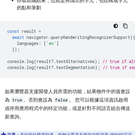
存取區隔結果，也就是辨識出的字元，包括構成字元
的點和筆劃
const
result
=
await
navigator
.
queryHandwritingRecognizerSupport
(
languages
:
[
'en'
]
});
console
.
log
(
result
?
.
textAlternatives
);
// true if al
console
.
log
(
result
?
.
textSegmentation
);
// true if se
如果瀏覽器支援開發人員所需的功能，結果物件中的值會設
為
true
。否則會設為
false
。 您可以根據這項資訊啟用
或停用應用程式中的特定功能，或是針對不同語言組合傳送
新查詢。
注意：
基於指紋辨識疑慮，您無法要求支援的功能清單 (例如特定語