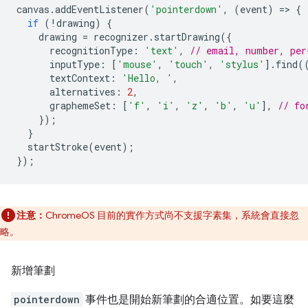
canvas
.
addEventListener
(
'pointerdown'
,
(
event
)
=
>
{
if
(
!
drawing
)
{
drawing
=
recognizer
.
startDrawing
({
recognitionType
:
'text'
,
// email, number, per
inputType
:
[
'mouse'
,
'touch'
,
'stylus'
].
find
(
textContext
:
'Hello, '
,
alternatives
:
2
,
graphemeSet
:
[
'f'
,
'i'
,
'z'
,
'b'
,
'u'
],
// fo
});
}
startStroke
(
event
);
});
注意：
ChromeOS 目前的實作方式尚不支援字素集，系統會直接忽
略。
新增筆劃
pointerdown
事件也是開始新筆劃的合適位置。如要這麼