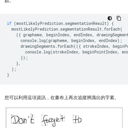
點。
if
(
mostLikelyPrediction
.
segmentationResult
)
{
mostLikelyPrediction
.
segmentationResult
.
forEach
(
({
grapheme
,
beginIndex
,
endIndex
,
drawingSegmen
console
.
log
(
grapheme
,
beginIndex
,
endIndex
);
drawingSegments
.
forEach
(({
strokeIndex
,
beginP
console
.
log
(
strokeIndex
,
beginPointIndex
,
en
});
},
);
}
您可以利用這項資訊，在畫布上再次追蹤辨識出的字素。