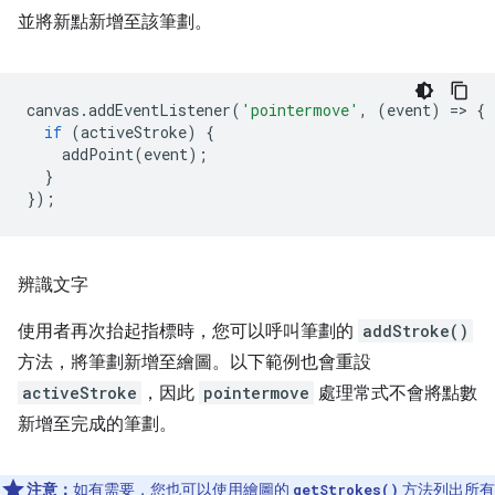
並將新點新增至該筆劃。
canvas
.
addEventListener
(
'pointermove'
,
(
event
)
=
>
{
if
(
activeStroke
)
{
addPoint
(
event
);
}
});
辨識文字
使用者再次抬起指標時，您可以呼叫筆劃的
addStroke()
方法，將筆劃新增至繪圖。以下範例也會重設
activeStroke
，因此
pointermove
處理常式不會將點數
新增至完成的筆劃。
注意：
如有需要，您也可以使用繪圖的
方法列出所有
getStrokes()