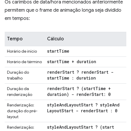
Os carimbos de data/hora mencionados anteriormente
permitem que o frame de animação longa seja dividido
em tempos:
Tempo
Cálculo
start
Time
Horário de início
start
Time + duration
Horário de término
render
Start ? render
Start -
Duração do
start
Time : duration
trabalho
render
Start ? (start
Time +
Duração da
duration) - render
Start: 0
renderização
style
And
Layout
Start ? style
And
Renderização:
Layout
Start - render
Start : 0
duração do pré-
layout
style
And
Layout
Start ? (start
Renderização: