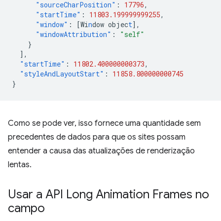
"sourceCharPosition"
:
17796
,
"startTime"
:
11803.199999999255
,
"window"
:
[
Wi
n
dow
objec
t
],
"windowAttribution"
:
"self"
}
],
"startTime"
:
11802.400000000373
,
"styleAndLayoutStart"
:
11858.800000000745
}
Como se pode ver, isso fornece uma quantidade sem
precedentes de dados para que os sites possam
entender a causa das atualizações de renderização
lentas.
Usar a API Long Animation Frames no
campo