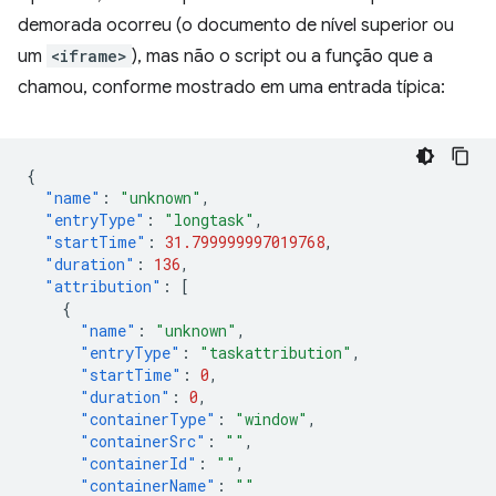
demorada ocorreu (o documento de nível superior ou
um
<iframe>
), mas não o script ou a função que a
chamou, conforme mostrado em uma entrada típica:
{
"name"
:
"unknown"
,
"entryType"
:
"longtask"
,
"startTime"
:
31.799999997019768
,
"duration"
:
136
,
"attribution"
:
[
{
"name"
:
"unknown"
,
"entryType"
:
"taskattribution"
,
"startTime"
:
0
,
"duration"
:
0
,
"containerType"
:
"window"
,
"containerSrc"
:
""
,
"containerId"
:
""
,
"containerName"
:
""