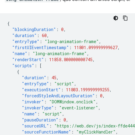
{
"blockingDuration"
:
0
,
"duration"
:
60
,
"entryType"
:
"long-animation-frame"
,
"firstUIEventTimestamp"
:
11801.099999999627
,
"name"
:
"long-animation-frame"
,
"renderStart"
:
11858.800000000745
,
"scripts"
:
[
{
"duration"
:
45
,
"entryType"
:
"script"
,
"executionStart"
:
11803.199999999255
,
"forcedStyleAndLayoutDuration"
:
0
,
"invoker"
:
"DOMWindow.onclick"
,
"invokerType"
:
"event-listener"
,
"name"
:
"script"
,
"pauseDuration"
:
0
,
"sourceURL"
:
"https://web.dev/js/index-ffde44
"sourceFunctionName"
:
"myClickHandler"
,