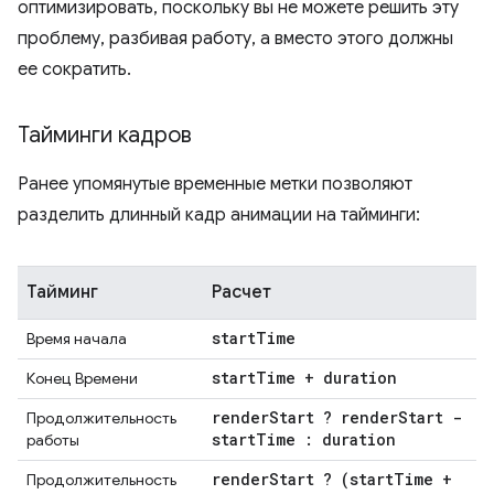
оптимизировать, поскольку вы не можете решить эту
проблему, разбивая работу, а вместо этого должны
ее сократить.
Тайминги кадров
Ранее упомянутые временные метки позволяют
разделить длинный кадр анимации на тайминги:
Тайминг
Расчет
start
Time
Время начала
start
Time + duration
Конец Времени
render
Start ? render
Start -
Продолжительность
start
Time : duration
работы
render
Start ? (start
Time +
Продолжительность