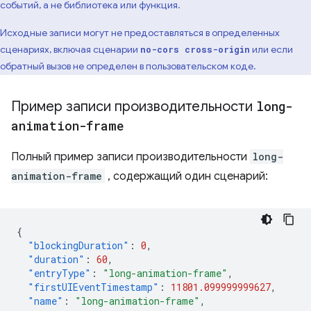
событий, а не библиотека или функция.
Исходные записи могут не предоставляться в определенных
сценариях, включая сценарии
или если
no-cors cross-origin
обратный вызов не определен в пользовательском коде.
Пример записи производительности
long-
animation-frame
Полный пример записи производительности
long-
animation-frame
, содержащий один сценарий:
{
"blockingDuration"
:
0
,
"duration"
:
60
,
"entryType"
:
"long-animation-frame"
,
"firstUIEventTimestamp"
:
11801.099999999627
,
"name"
:
"long-animation-frame"
,