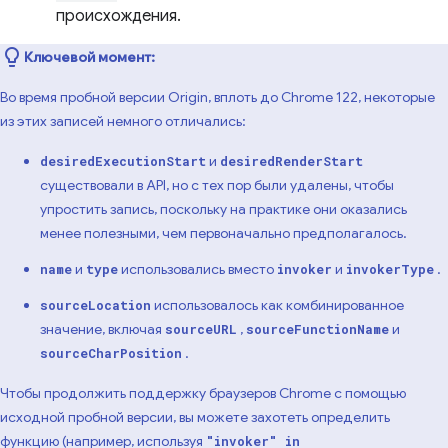
происхождения.
Ключевой момент:
Во время пробной версии Origin, вплоть до Chrome 122, некоторые
из этих записей немного отличались:
и
desiredExecutionStart
desiredRenderStart
существовали в API, но с тех пор были удалены, чтобы
упростить запись, поскольку на практике они оказались
менее полезными, чем первоначально предполагалось.
и
использовались вместо
и
.
name
type
invoker
invokerType
использовалось как комбинированное
sourceLocation
значение, включая
,
и
sourceURL
sourceFunctionName
.
sourceCharPosition
Чтобы продолжить поддержку браузеров Chrome с помощью
исходной пробной версии, вы можете захотеть определить
функцию (например, используя
"invoker" in