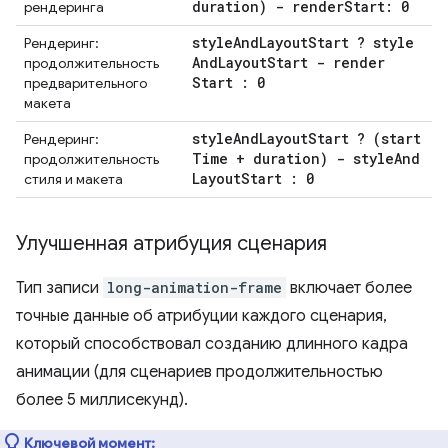
duration) - render
Start: 0
рендеринга
style
And
Layout
Start ? style
Рендеринг:
And
Layout
Start - render
продолжительность
Start : 0
предварительного
макета
style
And
Layout
Start ? (start
Рендеринг:
Time + duration) - style
And
продолжительность
Layout
Start : 0
стиля и макета
Улучшенная атрибуция сценария
Тип записи
long-animation-frame
включает более
точные данные об атрибуции каждого сценария,
который способствовал созданию длинного кадра
анимации (для сценариев продолжительностью
более 5 миллисекунд).
Ключевой момент: