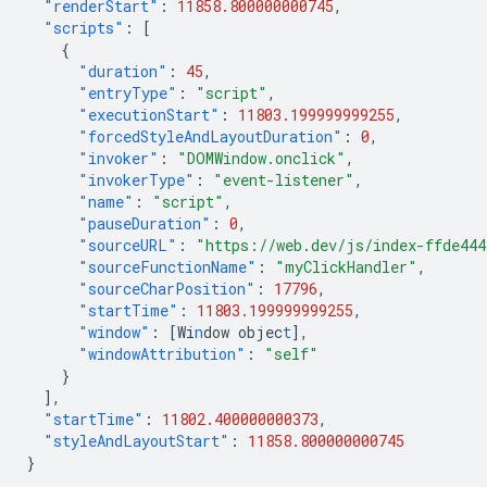
"renderStart"
:
11858.800000000745
,
"scripts"
:
[
{
"duration"
:
45
,
"entryType"
:
"script"
,
"executionStart"
:
11803.199999999255
,
"forcedStyleAndLayoutDuration"
:
0
,
"invoker"
:
"DOMWindow.onclick"
,
"invokerType"
:
"event-listener"
,
"name"
:
"script"
,
"pauseDuration"
:
0
,
"sourceURL"
:
"https://web.dev/js/index-ffde44
"sourceFunctionName"
:
"myClickHandler"
,
"sourceCharPosition"
:
17796
,
"startTime"
:
11803.199999999255
,
"window"
:
[
Wi
n
dow
objec
t
],
"windowAttribution"
:
"self"
}
],
"startTime"
:
11802.400000000373
,
"styleAndLayoutStart"
:
11858.800000000745
}