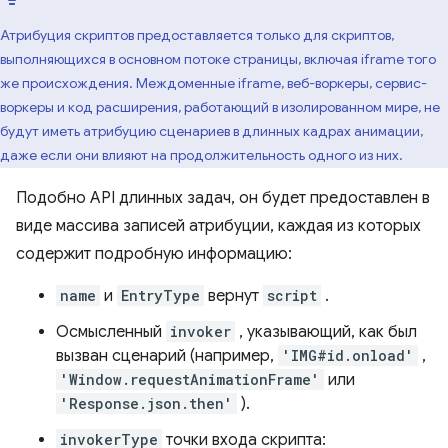
Атрибуция скриптов предоставляется только для скриптов,
выполняющихся в основном потоке страницы, включая iframe того
же происхождения. Междоменные iframe, веб-воркеры, сервис-
воркеры и код расширения, работающий в изолированном мире, не
будут иметь атрибуцию сценариев в длинных кадрах анимации,
даже если они влияют на продолжительность одного из них.
Подобно API длинных задач, он будет предоставлен в
виде массива записей атрибуции, каждая из которых
содержит подробную информацию:
name
и
EntryType
вернут
script
.
Осмысленный
invoker
, указывающий, как был
вызван сценарий (например,
'IMG#id.onload'
,
'Window.requestAnimationFrame'
или
'Response.json.then'
).
invokerType
точки входа скрипта: