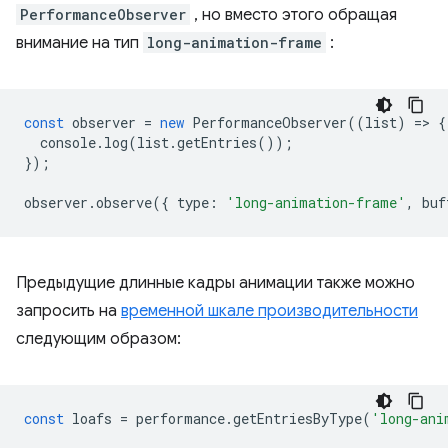
PerformanceObserver
, но вместо этого обращая
внимание на тип
long-animation-frame
:
const
observer
=
new
PerformanceObserver
((
list
)
=
>
{
console
.
log
(
list
.
getEntries
());
});
observer
.
observe
({
type
:
'long-animation-frame'
,
buf
Предыдущие длинные кадры анимации также можно
запросить на
временной шкале производительности
следующим образом:
const
loafs
=
performance
.
getEntriesByType
(
'long-ani