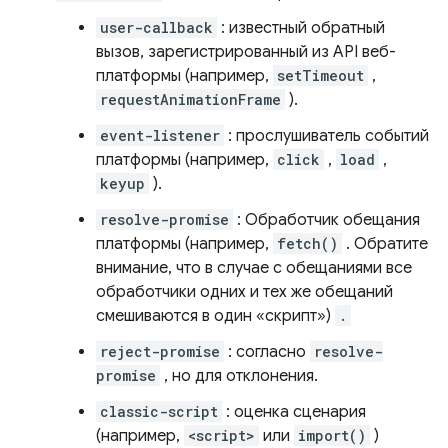
user-callback
: известный обратный
вызов, зарегистрированный из API веб-
платформы (например,
setTimeout
,
requestAnimationFrame
).
event-listener
: прослушиватель событий
платформы (например,
click
,
load
,
keyup
).
resolve-promise
: Обработчик обещания
платформы (например,
fetch()
. Обратите
внимание, что в случае с обещаниями все
обработчики одних и тех же обещаний
смешиваются в один «скрипт»)
.
reject-promise
: согласно
resolve-
promise
, но для отклонения.
classic-script
: оценка сценария
(например,
<script>
или
import()
)