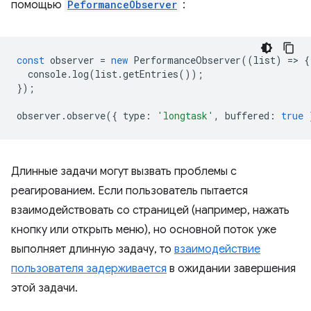
помощью
PeformanceObserver
:
const
observer
=
new
PerformanceObserver
((
list
)
=
>
{
console
.
log
(
list
.
getEntries
());
});
observer
.
observe
({
type
:
'longtask'
,
buffered
:
true
Длинные задачи могут вызвать проблемы с
реагированием. Если пользователь пытается
взаимодействовать со страницей (например, нажать
кнопку или открыть меню), но основной поток уже
выполняет длинную задачу, то
взаимодействие
пользователя задерживается
в ожидании завершения
этой задачи.