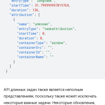
"entryType"
:
"longtask"
,
"startTime"
:
31.799999997019768
,
"duration"
:
136
,
"attribution"
:
[
{
"name"
:
"unknown"
,
"entryType"
:
"taskattribution"
,
"startTime"
:
0
,
"duration"
:
0
,
"containerType"
:
"window"
,
"containerSrc"
:
""
,
"containerId"
:
""
,
"containerName"
:
""
}
]
}
API длинных задач также является неполным
представлением, поскольку также может исключать
некоторые важные задачи. Некоторые обновления,