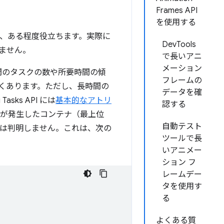
Frames API
を使用する
ことは、ある程度役立ちます。実際に
DevTools
ません。
で長いアニ
メーション
間のタスクの数や所要時間の傾
フレームの
くあります。ただし、長時間の
データを確
ks API には
基本的なアトリ
認する
クが発生したコンテナ（最上位
自動テスト
は判明しません。これは、次の
ツールで長
いアニメー
ション フ
レームデー
タを使用す
る
よくある質