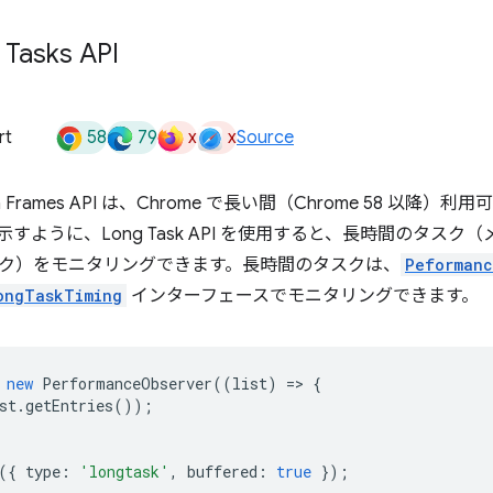
Tasks API
58
79
x
x
rt
Source
ion Frames API は、Chrome で長い間（Chrome 58 以降）利用可
すように、Long Task API を使用すると、長時間のタスク（
ク）をモニタリングできます。長時間のタスクは、
Peformanc
ongTaskTiming
インターフェースでモニタリングできます。
new
PerformanceObserver
((
list
)
=
>
{
st
.
getEntries
());
({
type
:
'longtask'
,
buffered
:
true
});