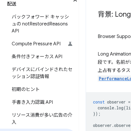
配送
背景: Long 
バックフォワード キャッシ
ュの not
Restored
Reasons
API
Browser Suppo
Compute Pressure API
Long Animat
条件付きフォーカス API
段です。名前が示
デバイスにバインドされたセ
上占有するタス
ッション認証情報
PerformanceL
初期のヒント
const
observer
=
手書き入力認識 API
console
.
log
(
li
});
リソース消費が多い広告の介
入
observer
.
observe