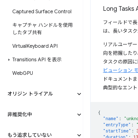
Long Tasks
Captured Surface Control
フィールドで長い
キャプチャ ハンドルを使用
は、長いタスク
したタブ共有
リアルユーザー
Virtual
Keyboard API
向を把握したり
Transitions API を表示
タスクの原因に関
ビューション 
Web
GPU
ドキュメント
典型的なエント
オリジン トライアル
{
非推奨化中
"name"
:
"unkn
"entryType"
:
"startTime"
:
もう追求していない
"duration"
:
1