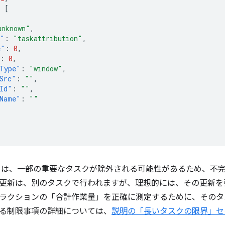
:
[
unknown"
,
e"
:
"taskattribution"
,
e"
:
0
,
:
0
,
Type"
:
"window"
,
Src"
:
""
,
Id"
:
""
,
Name"
:
""
ks API は、一部の重要なタスクが除外される可能性があるため
更新は、別のタスクで行われますが、理想的には、その更新を
ラクションの「合計作業量」を正確に測定するために、そのタ
る制限事項の詳細については、
説明の「長いタスクの限界」セ