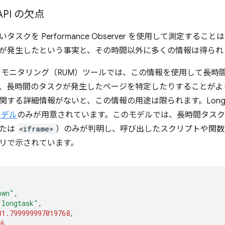
 API の欠点
タスクを Performance Observer を使用して測定する
が発生したという事実と、その時間以外に多くの情報は得られ
 モニタリング（RUM）ツールでは、この情報を使用して長時
、長時間のタスクが発生したページを特定したりすることがよ
する詳細情報がないと、この情報の用途は限られます。Long Tas
モデル
のみが用意されています。このモデルでは、長時間タス
または
<iframe>
）のみが判明し、呼び出したスクリプトや関数
リで示されています。
own"
,
"longtask"
,
31.799999997019768
,
36
,