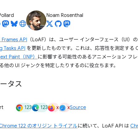
Pollard
Noam Rosenthal
 Frames API
（LoAF）は、ユーザー インターフェース（UI
g Tasks API
を更新したものです。これは、応答性を測定する Core 
 Next Paint（INP）
に影響する可能性のあるアニメーション フ
る他の UI ジャンクを特定したりするのに役立ちます。
テータス
123
123
x
x
rt
Source
 ～ Chrome 122 のオリジン トライアル
に続いて、LoAF API は
Ch