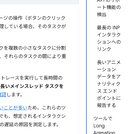
API のサポ
ート機能の
検出
ージの操作（ボタンのクリック
理している場合、そのタスクが
最長の INP
インタラク
ションへの
クを複数の小さなタスクに分割
リンク
、それらのタスクの間により重
長いアニメ
ーション
データをア
 トレースを実行して長時間の
ナリティク
（
長いメインスレッド タスクを
ス エンド
確認
します。
ポイントに
報告する
いことが多い
ため、これらのツ
でも、想定されるインタラクシ
ツールで
の遅延の原因を測定します。
Long
Animation