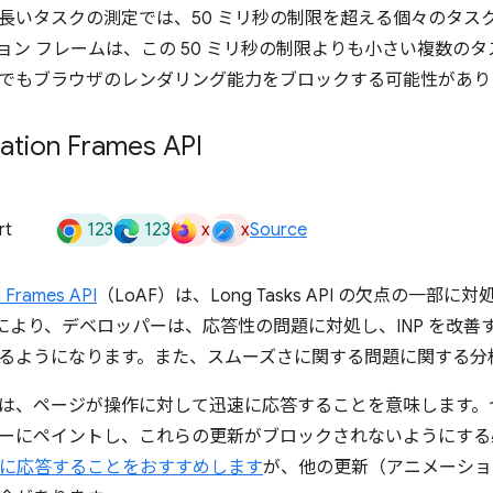
長いタスクの測定では、50 ミリ秒の制限を超える個々のタス
ョン フレームは、この 50 ミリ秒の制限よりも小さい複数の
でもブラウザのレンダリング能力をブロックする可能性があり
ation Frames API
123
123
x
x
rt
Source
 Frames API
（LoAF）は、Long Tasks API の欠点の一
これにより、デベロッパーは、応答性の問題に対処し、INP を改
るようになります。また、スムーズさに関する問題に関する分
は、ページが操作に対して迅速に応答することを意味します。
ーにペイントし、これらの更新がブロックされないようにする必
以内に応答することをおすすめします
が、他の更新（アニメーション