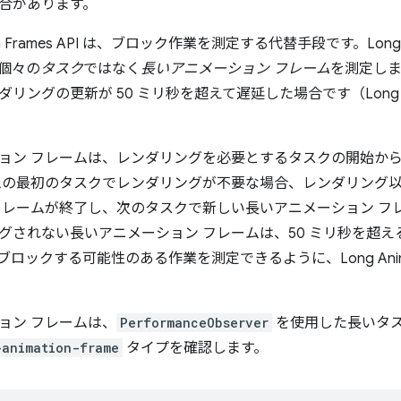
合があります。
tion Frames API は、ブロック作業を測定する代替手段です。Long Ani
個々の
タスク
ではなく
長いアニメーション フレーム
を測定しま
リングの更新が 50 ミリ秒を超えて遅延した場合です（Long Ta
ョン フレームは、レンダリングを必要とするタスクの開始か
ムの最初のタスクでレンダリングが不要な場合、レンダリング
フレームが終了し、次のタスクで新しい長いアニメーション フ
グされない長いアニメーション フレームは、50 ミリ秒を超え
ロックする可能性のある作業を測定できるように、Long Animatio
ョン フレームは、
PerformanceObserver
を使用した長いタ
-animation-frame
タイプを確認します。