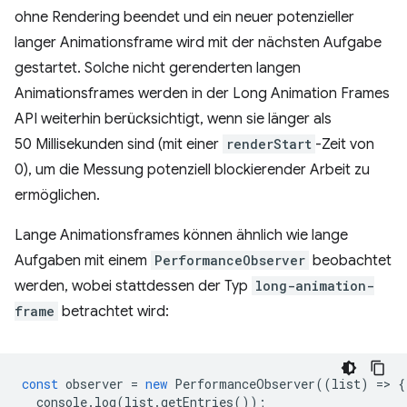
ohne Rendering beendet und ein neuer potenzieller
langer Animationsframe wird mit der nächsten Aufgabe
gestartet. Solche nicht gerenderten langen
Animationsframes werden in der Long Animation Frames
API weiterhin berücksichtigt, wenn sie länger als
50 Millisekunden sind (mit einer
renderStart
-Zeit von
0), um die Messung potenziell blockierender Arbeit zu
ermöglichen.
Lange Animationsframes können ähnlich wie lange
Aufgaben mit einem
PerformanceObserver
beobachtet
werden, wobei stattdessen der Typ
long-animation-
frame
betrachtet wird:
const
observer
=
new
PerformanceObserver
((
list
)
=
>
{
console
.
log
(
list
.
getEntries
());