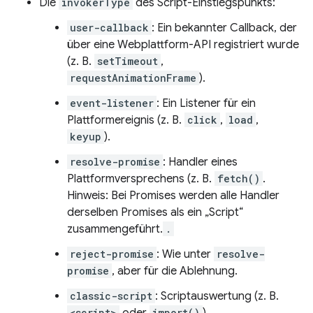
Die
invokerType
des Script-Einstiegspunkts:
user-callback
: Ein bekannter Callback, der
über eine Webplattform-API registriert wurde
(z. B.
setTimeout
,
requestAnimationFrame
).
event-listener
: Ein Listener für ein
Plattformereignis (z. B.
click
,
load
,
keyup
).
resolve-promise
: Handler eines
Plattformversprechens (z. B.
fetch()
.
Hinweis: Bei Promises werden alle Handler
derselben Promises als ein „Script“
zusammengeführt.
.
reject-promise
: Wie unter
resolve-
promise
, aber für die Ablehnung.
classic-script
: Scriptauswertung (z. B.
<script>
import()