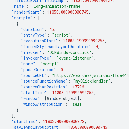
"firstUIEventTimestamp"
:
11801.099999999627
,
"name"
:
"long-animation-frame"
,
"renderStart"
:
11858.800000000745
,
"scripts"
:
[
{
"duration"
:
45
,
"entryType"
:
"script"
,
"executionStart"
:
11803.199999999255
,
"forcedStyleAndLayoutDuration"
:
0
,
"invoker"
:
"DOMWindow.onclick"
,
"invokerType"
:
"event-listener"
,
"name"
:
"script"
,
"pauseDuration"
:
0
,
"sourceURL"
:
"https://web.dev/js/index-ffde44
"sourceFunctionName"
:
"myClickHandler"
,
"sourceCharPosition"
:
17796
,
"startTime"
:
11803.199999999255
,
"window"
:
[
Wi
n
dow
objec
t
],
"windowAttribution"
:
"self"
}
],
"startTime"
:
11802.400000000373
,
"styleAndLayoutStart"
:
11858.800000000745