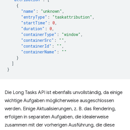
{
"name"
:
"unknown"
,
"entryType"
:
"taskattribution"
,
"startTime"
:
0
,
"duration"
:
0
,
"containerType"
:
"window"
,
"containerSrc"
:
""
,
"containerId"
:
""
,
"containerName"
:
""
}
]
}
Die Long Tasks API ist ebenfalls unvollständig, da einige
wichtige Aufgaben möglicherweise ausgeschlossen
werden. Einige Aktualisierungen, z. B. das Rendering,
erfolgen in separaten Aufgaben, die idealerweise
zusammen mit der vorherigen Ausführung, die diese