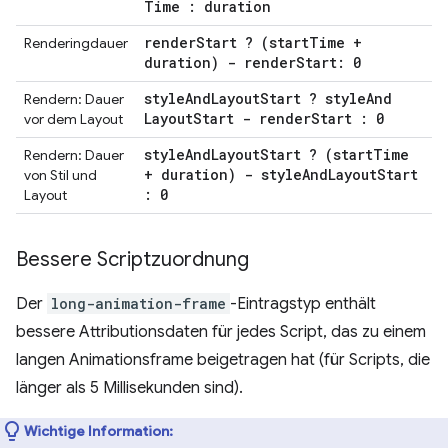
Time : duration
render
Start ? (start
Time +
Renderingdauer
duration) - render
Start: 0
style
And
Layout
Start ? style
And
Rendern: Dauer
Layout
Start - render
Start : 0
vor dem Layout
style
And
Layout
Start ? (start
Time
Rendern: Dauer
+ duration) - style
And
Layout
Start
von Stil und
: 0
Layout
Bessere Scriptzuordnung
Der
long-animation-frame
-Eintragstyp enthält
bessere Attributionsdaten für jedes Script, das zu einem
langen Animationsframe beigetragen hat (für Scripts, die
länger als 5 Millisekunden sind).
Wichtige Information: