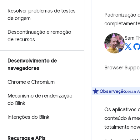
Resolver problemas de testes
Padronização d
de origem
completamente a
Descontinuação e remoção
Sam T
de recursos
Desenvolvimento de
Browser Suppo
navegadores
Chrome e Chromium
Observação
:essa 
Mecanismo de renderização
do Blink
Os aplicativos 
Intenções do Blink
conteúdo à med
totalmente nova
Recursos e APIs