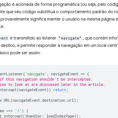
ação é acionada de forma programática (ou seja, pelo código
mite que seu código substitua o comportamento padrão do n
o provavelmente significa manter o usuário na mesma página 
te.
vent
é transmitido ao listener
"navigate"
, que contém inf
destino, e permite responder à navegação em um local centra
sico pode ser assim:
entListener
(
'navigate'
,
navigateEvent
=
>
{
if this navigation shouldn't be intercepted.
ies to look at are discussed later in the article.
ntercept
(
navigateEvent
))
return
;
w
URL
(
navigateEvent
.
destination
.
url
);
me
===
'/'
)
{
t
.
intercept
({
handler
:
loadIndexPage
});