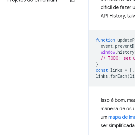
Projetos do Chromium
difícil de faze
API History, ta
function
updateP
event
.
preventD
window
.
history
// TODO: set u
}
const
links
=
[.
links
.
forEach
(
li
Isso é bom, mas
maneira de os 
um
mapa de i
ser simplificada