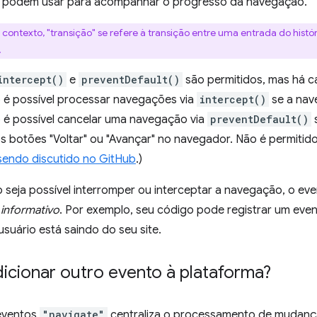
s podem usar para acompanhar o progresso da navegação.
 contexto, "transição" se refere à transição entre uma entrada do histór
.
intercept()
e
preventDefault()
são permitidos, mas há 
é possível processar navegações via
intercept()
se a nav
o é possível cancelar uma navegação via
preventDefault()
s
s botões "Voltar" ou "Avançar" no navegador. Não é permitid
sendo discutido no GitHub
.)
seja possível interromper ou interceptar a navegação, o ev
é
informativo
. Por exemplo, seu código pode registrar um eve
usuário está saindo do seu site.
icionar outro evento à plataforma?
 eventos
"navigate"
centraliza o processamento de mudança