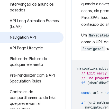
quando a naveg
Intervenção de anúncios
pesados
casos, ele per
Para SPAs, iss
API Long Animation Frames
conteúdo do si
(Lo
AF)
Um
NavigateE
Navigation API
como o URL de 
API Page Lifecycle
"navigate"
bá
Picture-in-Picture de
qualquer elemento
navigation
.
addEv
// Exit early 
Pré-renderizar com a API
// The propert
Speculation Rules
if
(
shouldNotI
Controles de
const
url
=
ne
compartilhamento de tela
if
(
url
.
pathna
que preservam a
navigateEven