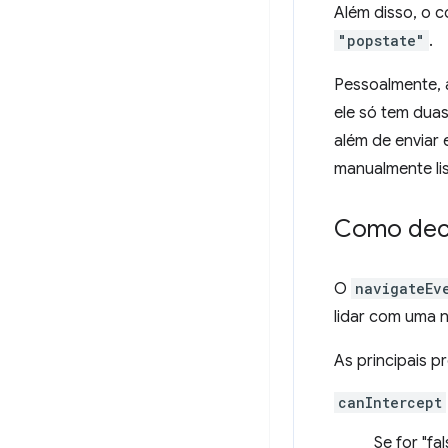
Além disso, o c
"popstate"
.
Pessoalmente, 
ele só tem duas
além de enviar 
manualmente li
Como deci
O
navigateEv
lidar com uma 
As principais p
canIntercept
Se for "fa