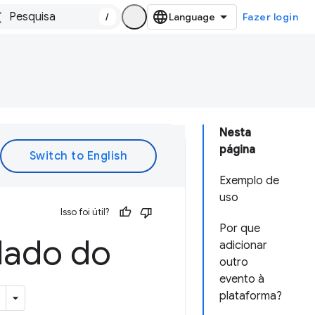
/
Fazer login
Nesta
página
Exemplo de
uso
Isso foi útil?
Por que
lado do
adicionar
outro
evento à
plataforma?