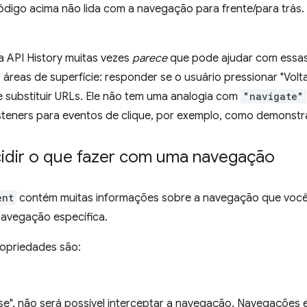
ódigo acima não lida com a navegação para frente/para trás.
a API History muitas vezes
parece
que pode ajudar com essas 
 áreas de superfície: responder se o usuário pressionar "Volt
e substituir URLs. Ele não tem uma analogia com
"navigate"
steners para eventos de clique, por exemplo, como demonstr
dir o que fazer com uma navegação
ent
contém muitas informações sobre a navegação que você
navegação específica.
ropriedades são:
lse", não será possível interceptar a navegação. Navegações e