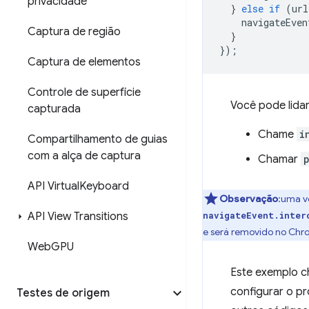
privacidade
}
else
if
(
url
navigateEven
Captura de região
}
});
Captura de elementos
Controle de superfície
Você pode lida
capturada
Chame
i
Compartilhamento de guias
com a alça de captura
Chamar
API Virtual
Keyboard
Observação
:uma v
API View Transitions
navigateEvent.inter
e será removido no Chr
Web
GPU
Este exemplo 
configurar o pr
Testes de origem