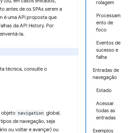
 (ou, em casos limitados,
rolagem
to antes de os SPAs serem a
Processam
n é uma API proposta que
ento de
alhas da API History. Por
foco
einventá-la.
Eventos de
sucesso e
falha
ta técnica, consulte o
Entradas de
navegação
Estado
Acessar
todas as
 objeto
navigation
global.
entradas
 tipos de navegação, seja
rio ou voltar e avançar) ou
Exemplos