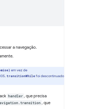
ocessar a navegação.
amente.
em vez de
omise)
 105.
foi descontinuado
transitionWhile
back
handler
, que precisa
avigation.transition
, que