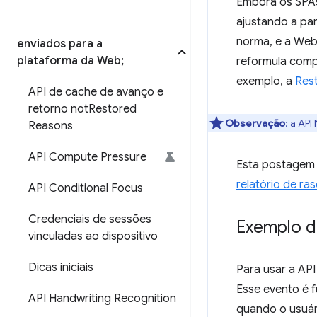
Embora os SPAs
ajustando a par
norma, e a Web
enviados para a
plataforma da Web;
reformula compl
exemplo, a
Res
API de cache de avanço e
retorno not
Restored
Observação
:
a API 
Reasons
API Compute Pressure
Esta postagem d
relatório de r
API Conditional Focus
Credenciais de sessões
Exemplo d
vinculadas ao dispositivo
Dicas iniciais
Para usar a AP
Esse evento é
API Handwriting Recognition
quando o usuári