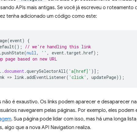
r usando APIs mais antigas. Se você já escreveu o roteamento
lvez tenha adicionado um código como este:
age
(
event
)
{
efault
();
// we're handling this link
.
pushState
(
null
,
''
,
event
.
target
.
href
);
p page based on new URL
..
document
.
querySelectorAll
(
'a[href]'
)];
nk
=
>
link
.
addEventListener
(
'click'
,
updatePage
));
 não é exaustivo. Os links podem aparecer e desaparecer na 
usuários navegarem pelas páginas. Por exemplo, eles podem e
magem
. Sua página pode lidar com isso, mas há uma longa lis
s, algo que a nova API Navigation realiza.