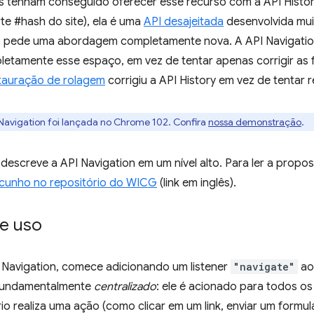
 tenham conseguido oferecer esse recurso com a API History
te #hash do site), ela é uma
API desajeitada
desenvolvida mui
 pede uma abordagem completamente nova. A API Navigatio
etamente esse espaço, em vez de tentar apenas corrigir as f
tauração de rolagem
corrigiu a API History em vez de tentar r
Navigation foi lançada no Chrome 102. Confira
nossa demonstração
.
escreve a API Navigation em um nível alto. Para ler a propos
ascunho no repositório do WICG
(link em inglês).
e uso
I Navigation, comece adicionando um listener
"navigate"
ao
 fundamentalmente
centralizado
: ele é acionado para todos os
o realiza uma ação (como clicar em um link, enviar um formulá