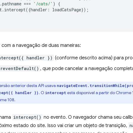
.
pathname
===
'/cats/'
)
{
t
.
intercept
({
handler
:
loadCatsPage
});
r com a navegação de duas maneiras:
ntercept({ handler })
(conforme descrito acima) para pr
preventDefault()
, que pode cancelar a navegação complet
ersão anterior desta API usava
navigateEvent.transitionWhile(pr
. O
está disponível a partir do Chrome
cept({ handler })
intercept
ome 108.
chama
intercept()
no evento. O navegador chama seu call
óximo estado do site. Isso vai criar um objeto de transição,
n