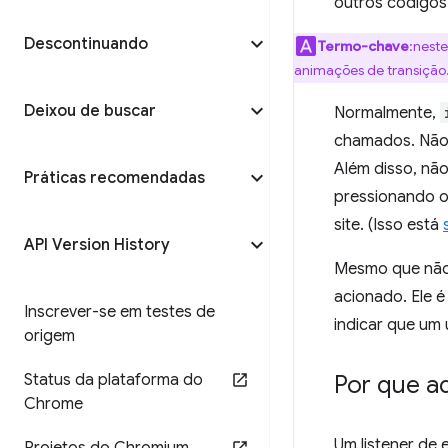
outros código
Descontinuando
Termo-chave
:neste
animações de transição
Deixou de buscar
Normalmente,
chamados. Não 
Além disso, nã
Práticas recomendadas
pressionando o
site. (Isso está
API Version History
Mesmo que não 
acionado. Ele 
Inscrever-se em testes de
indicar que um 
origem
Status da plataforma do
Por que ad
Chrome
Um listener de