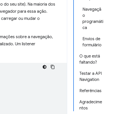
 do seu site). Na maioria dos
Navegaçã
avegador para essa ação.
o
e carregar ou mudar o
programáti
ca
ormações sobre a navegação,
Envios de
lizado. Um listener
formulário
O que está
faltando?
Testar a API
Navigation
Referências
Agradecime
ntos