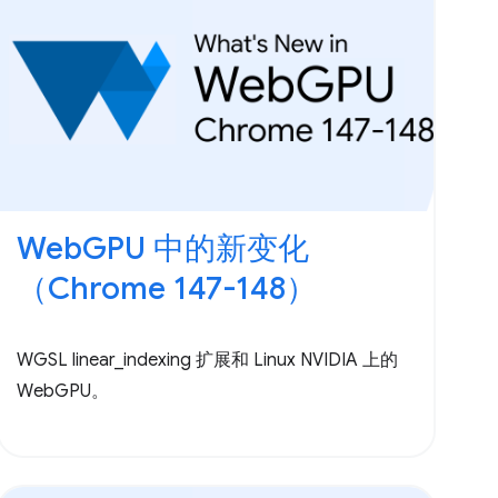
WebGPU 中的新变化
（Chrome 147-148）
WGSL linear_indexing 扩展和 Linux NVIDIA 上的
WebGPU。