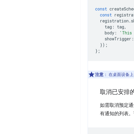
const
createSche
const
registra
registration
.
s
tag
:
tag
,
body
:
'This 
showTrigger
:
});
};
注意
：
在桌面设备上，
取消已安排
如需取消预定
有通知的列表。