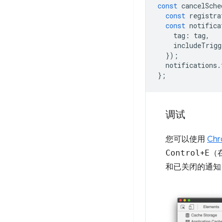
const
cancelSche
const
registra
const
notifica
tag
:
tag
,
includeTrigg
});
notifications
.
};
调试
您可以使用
Ch
Control
+
E
（在
和已关闭的通知）