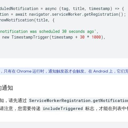
duledNotification
=
async
(
tag
,
title
,
timestamp
)
=
>
{
tion
=
await
navigator
.
serviceWorker
.
getRegistration
();
howNotification
(
title
,
{
notification was scheduled 30 seconds ago'
,
new
TimestampTrigger
(
timestamp
+
30
*
1000
),
只有在 Chrome 运行时，通知触发器才会触发。在 Android 上，它
的通知
通知，请先通过
ServiceWorkerRegistration.getNotificatio
请注意，您需要传递
includeTriggered
标志，才能在列表中