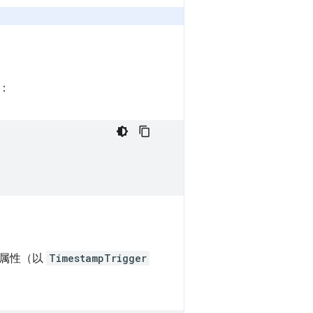
：
属性（以
TimestampTrigger