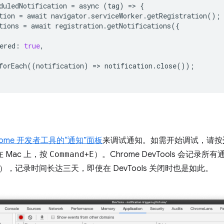
duledNotification
=
async
(
tag
)
=
>
{
tion
=
await
navigator
.
serviceWorker
.
getRegistration
();
tions
=
await
registration
.
getNotifications
({
ered
:
true
,
forEach
((
notification
)
=
>
notification
.
close
());
rome 开发者工具的“通知”面板
来调试通知。如需开始调试，请按
 Mac 上，按
Command
+
E
）。Chrome DevTools 会记
，记录时间长达三天，即使在 DevTools 关闭时也是如此。