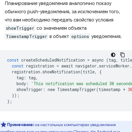
Планирование уведомления аналогично показу
обычного push-уведомления, за исключением того,
что вам необходимо передать свойство условия
showTrigger
со значением объекта
TimestampTrigger
в объект
options
уведомления.
const
createScheduledNotification
=
async
(
tag
,
titl
const
registration
=
await
navigator
.
serviceWorker
.
registration
.
showNotification
(
title
,
{
tag
:
tag
,
body
:
'This notification was scheduled 30 second
showTrigger
:
new
TimestampTrigger
(
timestamp
+
3
});
};
Примечание:
на настольных компьютерах уведомления
срабатывают только при запущенном Chrome. На Android они