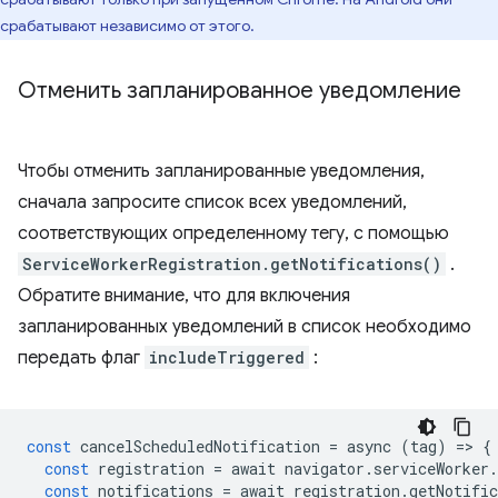
срабатывают независимо от этого.
Отменить запланированное уведомление
Чтобы отменить запланированные уведомления,
сначала запросите список всех уведомлений,
соответствующих определенному тегу, с помощью
ServiceWorkerRegistration.getNotifications()
.
Обратите внимание, что для включения
запланированных уведомлений в список необходимо
передать флаг
includeTriggered
:
const
cancelScheduledNotification
=
async
(
tag
)
=
>
{
const
registration
=
await
navigator
.
serviceWorker
.
const
notifications
=
await
registration
.
getNotific