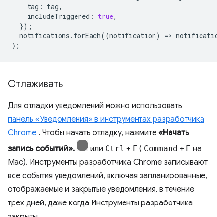
tag
:
tag
,
includeTriggered
:
true
,
});
notifications
.
forEach
((
notification
)
=
>
notificati
};
Отлаживать
Для отладки уведомлений можно использовать
панель «Уведомления» в инструментах разработчика
Chrome
. Чтобы начать отладку, нажмите
«Начать
запись событий».
или
Ctrl
+
E
(
Command
+
E
на
Mac). Инструменты разработчика Chrome записывают
все события уведомлений, включая запланированные,
отображаемые и закрытые уведомления, в течение
трех дней, даже когда Инструменты разработчика
закрыты.