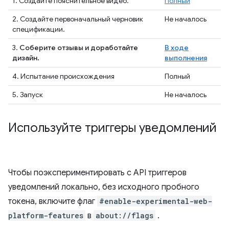
1. Создайте пояснительное видео.
Полный
2. Создайте первоначальный черновик
Не началось
спецификации.
3.
Соберите отзывы и доработайте
В ходе
дизайн.
выполнения
4. Испытание происхождения
Полный
5. Запуск
Не началось
Используйте триггеры уведомлений
Чтобы поэкспериментировать с API триггеров
уведомлений локально, без исходного пробного
токена, включите флаг
#enable-experimental-web-
platform-features
в
about://flags
.