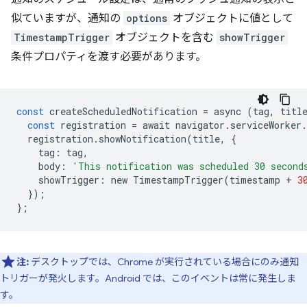
似ていますが、通知の
options
オブジェクトに値として
TimestampTrigger
オブジェクトを含む
showTrigger
条件プロパティを渡す必要があります。
const
createScheduledNotification
=
async
(
tag
,
titl
const
registration
=
await
navigator
.
serviceWorker
.
registration
.
showNotification
(
title
,
{
tag
:
tag
,
body
:
'This notification was scheduled 30 second
showTrigger
:
new
TimestampTrigger
(
timestamp
+
3
});
};
注:
デスクトップでは、Chrome が実行されている場合にのみ通知
トリガーが発火します。Android では、このイベントは常に発生しま
す。