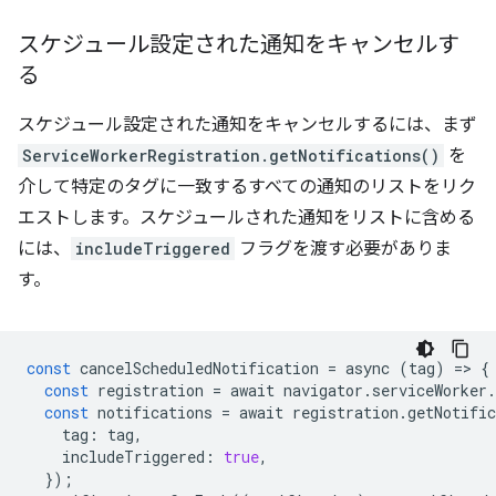
スケジュール設定された通知をキャンセルす
る
スケジュール設定された通知をキャンセルするには、まず
ServiceWorkerRegistration.getNotifications()
を
介して特定のタグに一致するすべての通知のリストをリク
エストします。スケジュールされた通知をリストに含める
には、
includeTriggered
フラグを渡す必要がありま
す。
const
cancelScheduledNotification
=
async
(
tag
)
=
>
{
const
registration
=
await
navigator
.
serviceWorker
.
const
notifications
=
await
registration
.
getNotific
tag
:
tag
,
includeTriggered
:
true
,
});