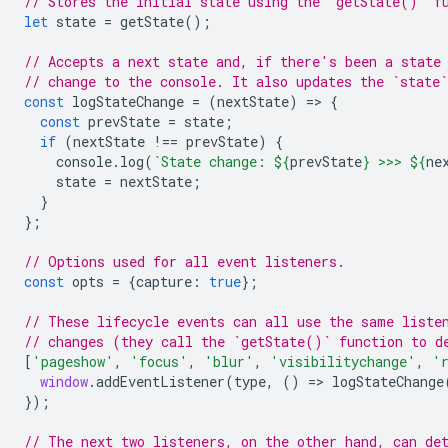
// Stores the initial state using the `getState()` f
let
state
=
getState
();
// Accepts a next state and, if there's been a state
// change to the console. It also updates the `state`
const
logStateChange
=
(
nextState
)
=
>
{
const
prevState
=
state
;
if
(
nextState
!==
prevState
)
{
console
.
log
(
`State change: 
${
prevState
}
 >>> 
${
ne
state
=
nextState
;
}
};
// Options used for all event listeners.
const
opts
=
{
capture
:
true
};
// These lifecycle events can all use the same liste
// changes (they call the `getState()` function to d
[
'pageshow'
,
'focus'
,
'blur'
,
'visibilitychange'
,
'
window
.
addEventListener
(
type
,
()
=
>
logStateChange
});
// The next two listeners, on the other hand, can de