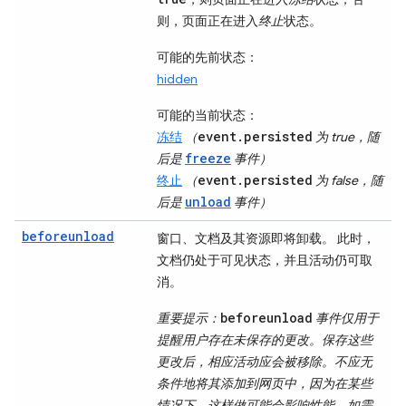
则，页面正在进入
终止
状态。
可能的先前状态
：
hidden
可能的当前状态
：
event.persisted
冻结
（
为 true，随
freeze
后是
事件）
event.persisted
终止
（
为 false，随
unload
后是
事件）
beforeunload
窗口、文档及其资源即将卸载。 此时，
文档仍处于可见状态，并且活动仍可取
消。
beforeunload
重要提示
：
事件仅用于
提醒用户存在未保存的更改。保存这些
更改后，相应活动应会被移除。不应无
条件地将其添加到网页中，因为在某些
情况下，这样做可能会影响性能。如需