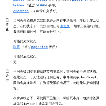
resume
hidden
（通过
事件）
discarded
（未触发任何事件）
已
当网页开始被浏览器卸载并从内存中清除时，即处于
终止
状
终
态。在此状态下，无法启动任何
新任务
，如果正在运行的任
止
务运行时间过长，可能会被终止。
可能的先前状态
：
pagehide
隐藏
（通过
事件）
可能的后续状态
：
无
已
当网页被浏览器卸载以节省资源时，该网页处于
舍弃
状态。
舍
在此状态下，无法运行任何任务、事件回调或 JavaScript，
弃
因为舍弃通常发生在资源受限的情况下，此时无法启动新进
程。
在
舍弃
状态下，即使网页已消失，标签页本身（包括标签页
标题和 favicon）通常对用户可见。