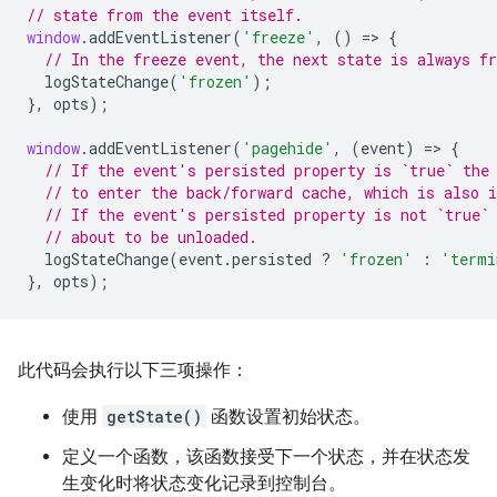
// state from the event itself.
window
.
addEventListener
(
'freeze'
,
()
=
>
{
// In the freeze event, the next state is always fr
logStateChange
(
'frozen'
);
},
opts
);
window
.
addEventListener
(
'pagehide'
,
(
event
)
=
>
{
// If the event's persisted property is `true` the
// to enter the back/forward cache, which is also i
// If the event's persisted property is not `true`
// about to be unloaded.
logStateChange
(
event
.
persisted
?
'frozen'
:
'termi
},
opts
);
此代码会执行以下三项操作：
使用
getState()
函数设置初始状态。
定义一个函数，该函数接受下一个状态，并在状态发
生变化时将状态变化记录到控制台。