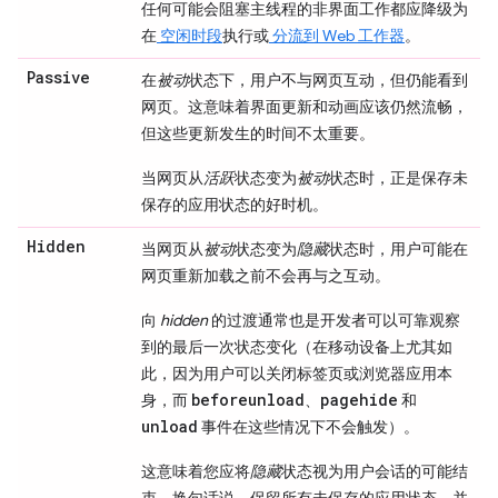
任何可能会阻塞主线程的非界面工作都应降级为
在
空闲时段
执行或
分流到 Web 工作器
。
Passive
在
被动
状态下，用户不与网页互动，但仍能看到
网页。这意味着界面更新和动画应该仍然流畅，
但这些更新发生的时间不太重要。
当网页从
活跃
状态变为
被动
状态时，正是保存未
保存的应用状态的好时机。
Hidden
当网页从
被动
状态变为
隐藏
状态时，用户可能在
网页重新加载之前不会再与之互动。
向
hidden
的过渡通常也是开发者可以可靠观察
到的最后一次状态变化（在移动设备上尤其如
此，因为用户可以关闭标签页或浏览器应用本
beforeunload
pagehide
身，而
、
和
unload
事件在这些情况下不会触发）。
这意味着您应将
隐藏
状态视为用户会话的可能结
束。换句话说，保留所有未保存的应用状态，并