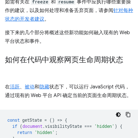
如需有关在
freeze
和
resume
事件中应执行哪些重要操
作的建议，以及如何处理和准备丢弃页面，请参阅
针对每种
状态的开发者建议
。
接下来的几个部分将概述这些新功能如何融入现有的 Web
平台状态和事件。
如何在代码中观察网页生命周期状态
在
活跃
、
被动
和
隐藏
状态下，可以运行 JavaScript 代码，
通过现有的 Web 平台 API 确定当前的页面生命周期状态。
const
getState
=
()
=
>
{
if
(
document
.
visibilityState
===
'hidden'
)
{
return
'hidden'
;