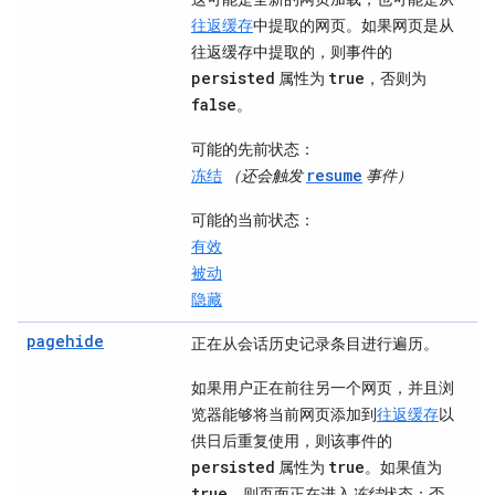
往返缓存
中提取的网页。如果网页是从
往返缓存中提取的，则事件的
persisted
true
属性为
，否则为
false
。
可能的先前状态
：
resume
冻结
（还会触发
事件）
可能的当前状态
：
有效
被动
隐藏
pagehide
正在从会话历史记录条目进行遍历。
如果用户正在前往另一个网页，并且浏
览器能够将当前网页添加到
往返缓存
以
供日后重复使用，则该事件的
persisted
true
属性为
。如果值为
true
，则页面正在进入
冻结
状态；否