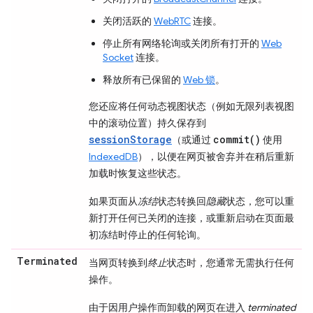
关闭活跃的
WebRTC
连接。
停止所有网络轮询或关闭所有打开的
Web
Socket
连接。
释放所有已保留的
Web 锁
。
您还应将任何动态视图状态（例如无限列表视图
中的滚动位置）持久保存到
sessionStorage
commit()
（或通过
使用
IndexedDB
），以便在网页被舍弃并在稍后重新
加载时恢复这些状态。
如果页面从
冻结
状态转换回
隐藏
状态，您可以重
新打开任何已关闭的连接，或重新启动在页面最
初冻结时停止的任何轮询。
Terminated
当网页转换到
终止
状态时，您通常无需执行任何
操作。
由于因用户操作而卸载的网页在进入
terminated