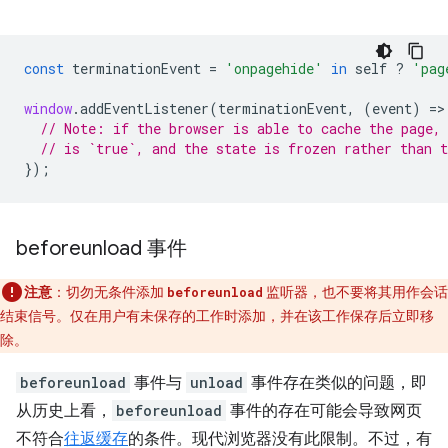
const
terminationEvent
=
'onpagehide'
in
self
?
'pag
window
.
addEventListener
(
terminationEvent
,
(
event
)
=
>
// Note: if the browser is able to cache the page,
// is `true`, and the state is frozen rather than 
});
beforeunload 事件
注意
：切勿无条件添加
监听器，也不要将其用作会话
beforeunload
结束信号。仅在用户有未保存的工作时添加，并在该工作保存后立即移
除。
beforeunload
事件与
unload
事件存在类似的问题，即
从历史上看，
beforeunload
事件的存在可能会导致网页
不符合
往返缓存
的条件。现代浏览器没有此限制。不过，有