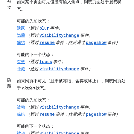
被
如果某个页面可见但没有输入焦点，则该页面处于
被动
状
动
态。
可能的先前状态
：
blur
活跃
（通过
事件）
visibilitychange
隐藏
（通过
事件）
resume
pageshow
冻结
（通过
事件，然后通过
事件）
可能的下一个状态
：
focus
有效
（通过
事件）
visibilitychange
隐藏
（通过
事件）
隐
如果网页不可见（且未被冻结、舍弃或终止），则该网页处
藏
于
hidden
状态。
可能的先前状态
：
visibilitychange
被动
（通过
事件）
resume
pageshow
冻结
（通过
事件，然后通过
事件）
可能的下一个状态
：
visibilitychange
被动
（通过
事件）