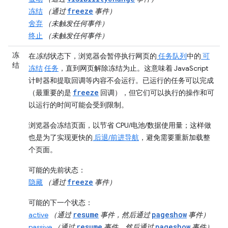
freeze
冻结
（通过
事件）
舍弃
（未触发任何事件）
终止
（未触发任何事件）
冻
在
冻结
状态下，浏览器会暂停执行网页的
任务队列
中的
可
结
冻结
任务
，直到网页解除冻结为止。这意味着 JavaScript
计时器和提取回调等内容不会运行。已运行的任务可以完成
freeze
（最重要的是
回调），但它们可以执行的操作和可
以运行的时间可能会受到限制。
浏览器会冻结页面，以节省 CPU/电池/数据使用量；这样做
也是为了实现更快的
后退/前进导航
，避免需要重新加载整
个页面。
可能的先前状态
：
freeze
隐藏
（通过
事件）
可能的下一个状态
：
resume
pageshow
active
（通过
事件，然后通过
事件）
resume
pageshow
passive
（通过
事件，然后通过
事件）