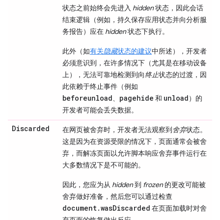
状态之前始终会先进入
hidden
状态，因此会话
结束逻辑（例如，持久保存应用状态并向分析服
务报告）应在
hidden
状态下执行。
此外（如
有关
隐藏
状态的建议
中所述），开发者
必须意识到，在许多情况下（尤其是在移动设备
上），无法可靠地检测到向
终止
状态的过渡，因
此依赖于终止事件（例如
beforeunload
pagehide
unload
、
和
）的
开发者可能会丢失数据。
Discarded
在网页被舍弃时，开发者无法观察到
舍弃
状态。
这是因为在资源受限的情况下，页面通常会被舍
弃，而解冻页面以允许脚本响应舍弃事件运行在
大多数情况下是不可能的。
因此，您应为从
hidden
到
frozen
的更改可能被
舍弃做好准备，然后您可以通过检查
document.wasDiscarded
在页面加载时对舍
弃页面的恢复做出反应。