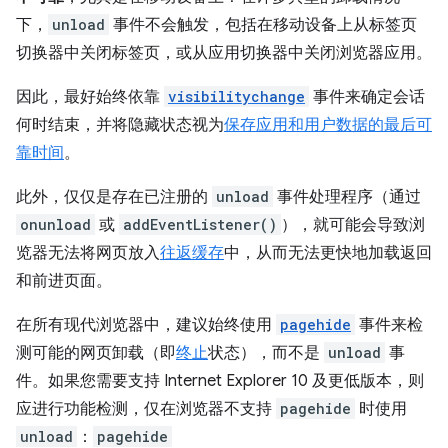
下，
unload
事件不会触发，包括在移动设备上从标签页
切换器中关闭标签页，或从应用切换器中关闭浏览器应用。
因此，最好始终依靠
visibilitychange
事件来确定会话
何时结束，并将隐藏状态视为
保存应用和用户数据的最后可
靠时间
。
此外，仅仅是存在已注册的
unload
事件处理程序（通过
onunload
或
addEventListener()
），就可能会导致浏
览器无法将网页放入
往返缓存
中，从而无法更快地加载返回
和前进页面。
在所有现代浏览器中，建议始终使用
pagehide
事件来检
测可能的网页卸载（即
终止
状态），而不是
unload
事
件。如果您需要支持 Internet Explorer 10 及更低版本，则
应进行功能检测，仅在浏览器不支持
pagehide
时使用
unload
：
pagehide