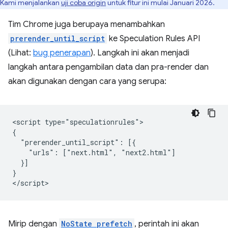
Kami menjalankan
uji coba origin
untuk fitur ini mulai Januari 2026.
Tim Chrome juga berupaya menambahkan
prerender_until_script
ke Speculation Rules API
(Lihat:
bug penerapan
). Langkah ini akan menjadi
langkah antara pengambilan data dan pra-render dan
akan digunakan dengan cara yang serupa:
<script type="speculationrules">

{

  "prerender_until_script": [{

    "urls": ["next.html", "next2.html"]

  }]

}

Mirip dengan
NoState prefetch
, perintah ini akan