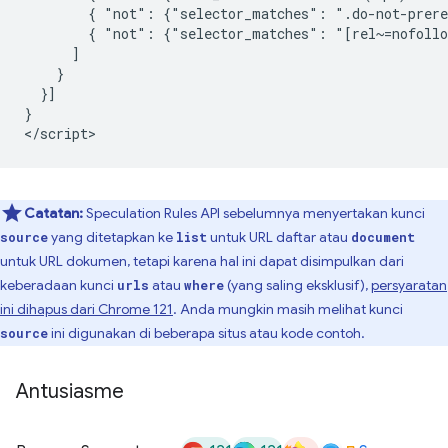
        { "not": {"selector_matches": ".do-not-prere
        { "not": {"selector_matches": "[rel~=nofollo
      ]

    }

  }]

}

Catatan:
Speculation Rules API sebelumnya menyertakan kunci
yang ditetapkan ke
untuk URL daftar atau
source
list
document
untuk URL dokumen, tetapi karena hal ini dapat disimpulkan dari
keberadaan kunci
atau
(yang saling eksklusif),
persyaratan
urls
where
ini dihapus dari Chrome 121
. Anda mungkin masih melihat kunci
ini digunakan di beberapa situs atau kode contoh.
source
Antusiasme