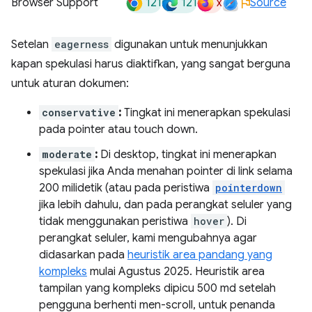
121
121
x
Browser Support
Source
Setelan
eagerness
digunakan untuk menunjukkan
kapan spekulasi harus diaktifkan, yang sangat berguna
untuk aturan dokumen:
conservative
:
Tingkat ini menerapkan spekulasi
pada pointer atau touch down.
moderate
:
Di desktop, tingkat ini menerapkan
spekulasi jika Anda menahan pointer di link selama
200 milidetik (atau pada peristiwa
pointerdown
jika lebih dahulu, dan pada perangkat seluler yang
tidak menggunakan peristiwa
hover
). Di
perangkat seluler, kami mengubahnya agar
didasarkan pada
heuristik area pandang yang
kompleks
mulai Agustus 2025. Heuristik area
tampilan yang kompleks dipicu 500 md setelah
pengguna berhenti men-scroll, untuk penanda