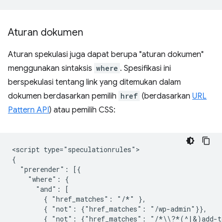
Aturan dokumen
Aturan spekulasi juga dapat berupa "aturan dokumen"
menggunakan sintaksis
where
. Spesifikasi ini
berspekulasi tentang link yang ditemukan dalam
dokumen berdasarkan pemilih
href
(berdasarkan
URL
Pattern API
) atau pemilih CSS:
<script type="speculationrules">

{

  "prerender": [{

    "where": {

      "and": [

        { "href_matches": "/*" },

        { "not": {"href_matches": "/wp-admin"}},

        { "not": {"href_matches": "/*\\?*(^|&)add-to