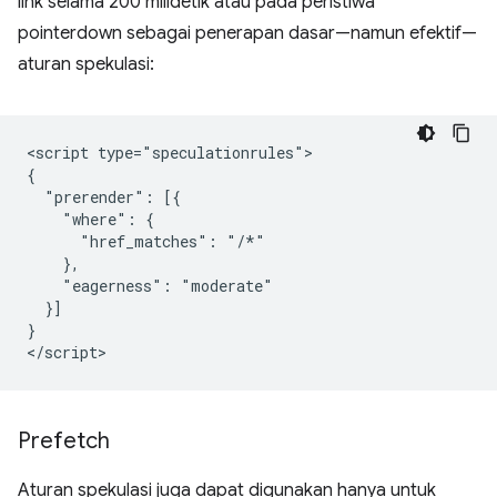
link selama 200 milidetik atau pada peristiwa
pointerdown sebagai penerapan dasar—namun efektif—
aturan spekulasi:
<script type="speculationrules">

{

  "prerender": [{

    "where": {

      "href_matches": "/*"

    },

    "eagerness": "moderate"

  }]

}

Prefetch
Aturan spekulasi juga dapat digunakan hanya untuk